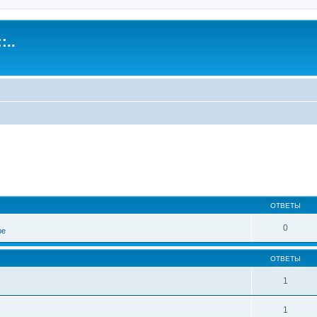
:..
иренный поиск
ОТВЕТЫ
0
ре
ОТВЕТЫ
1
1