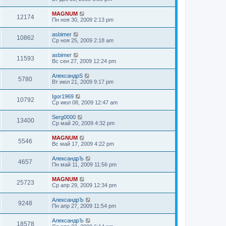
MAGNUM
12174
Пн ноя 30, 2009 2:13 pm
asbimer
10862
Ср ноя 25, 2009 2:18 am
asbimer
11593
Вс сен 27, 2009 12:24 pm
АлександрS
5780
Вт июл 21, 2009 9:17 pm
Igor1969
10792
Ср июл 08, 2009 12:47 am
Serg0000
13400
Ср май 20, 2009 4:32 pm
MAGNUM
5546
Вс май 17, 2009 4:22 pm
АлександрЪ
4657
Пн май 11, 2009 11:56 pm
MAGNUM
25723
Ср апр 29, 2009 12:34 pm
АлександрЪ
9248
Пн апр 27, 2009 11:54 pm
АлександрЪ
18578