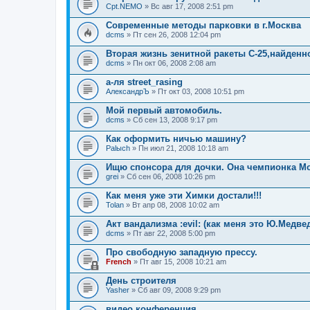
Cpt.NEMO
» Вс авг 17, 2008 2:51 pm
Современные методы парковки в г.Москва
dcms
» Пт сен 26, 2008 12:04 pm
Вторая жизнь зенитной ракеты С-25,найденн
dcms
» Пн окт 06, 2008 2:08 am
а-ля street_rasing
АлександрЪ
» Пт окт 03, 2008 10:51 pm
Мой первый автомобиль.
dcms
» Сб сен 13, 2008 9:17 pm
Как оформить ничью машину?
Palыch
» Пн июл 21, 2008 10:18 am
Ищю спонсора для дочки. Она чемпионка Мо
grei
» Сб сен 06, 2008 10:26 pm
Как меня уже эти Химки достали!!!
Tolan
» Вт апр 08, 2008 10:02 am
Акт вандализма :evil: (как меня это Ю.Медве
dcms
» Пт авг 22, 2008 5:00 pm
Про свободную западную прессу.
French
» Пт авг 15, 2008 10:21 am
День строителя
Yasher
» Сб авг 09, 2008 9:29 pm
видео конференция