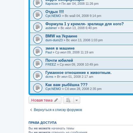
Карлсон
» Пн авг 04, 2008 11:26 pm
Отдых !!!!
Cpt.NEMO
» Вс май 04, 2008 9:14 pm
Формула 1 у кремля- зрелище для кого?
asbimer
» Вс июл 13, 2008 6:40 pm
BMW на Украине
dum-dum23
» Вс июл 13, 2008 1:03 pm
змея в машине
Paul
» Ср июл 09, 2008 11:19 am
Почти юбилей
FREEZ
» Ср июл 09, 2008 10:49 pm
Гуманное отношение к животным.
dcms
» Вт июл 01, 2008 2:17 am
Как вам рыбёшка ???
Cpt.NEMO
» Сб июн 28, 2008 2:35 pm
Новая тема
Вернуться к списку форумов
ПРАВА ДОСТУПА
Вы
не можете
начинать темы
Вы
не можете
отвечать на сообщения