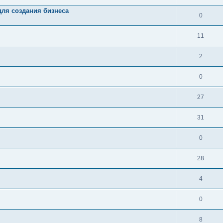
для создания бизнеса
0
11
2
0
27
31
0
28
4
0
8