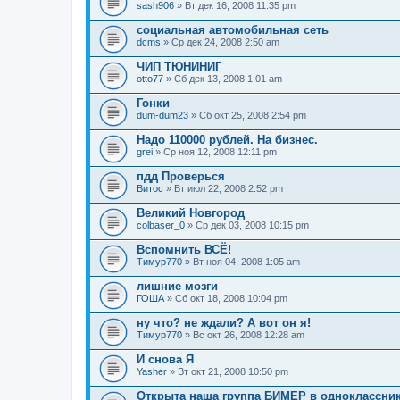
sash906
» Вт дек 16, 2008 11:35 pm
социальная автомобильная сеть
dcms
» Ср дек 24, 2008 2:50 am
ЧИП ТЮНИНИГ
otto77
» Сб дек 13, 2008 1:01 am
Гонки
dum-dum23
» Сб окт 25, 2008 2:54 pm
Надо 110000 рублей. На бизнес.
grei
» Ср ноя 12, 2008 12:11 pm
пдд Проверься
Витос
» Вт июл 22, 2008 2:52 pm
Великий Новгород
colbaser_0
» Ср дек 03, 2008 10:15 pm
Вспомнить ВСЁ!
Тимур770
» Вт ноя 04, 2008 1:05 am
лишние мозги
ГОША
» Сб окт 18, 2008 10:04 pm
ну что? не ждали? А вот он я!
Тимур770
» Вс окт 26, 2008 12:28 am
И снова Я
Yasher
» Вт окт 21, 2008 10:50 pm
Открыта наша группа БИМЕР в одноклассника