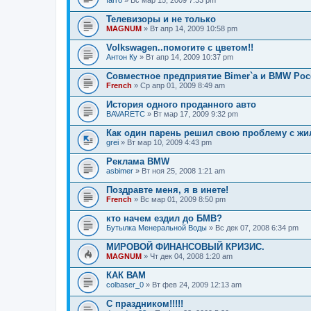
farro
» Вс мар 15, 2009 7:33 pm
Телевизоры и не только
MAGNUM
» Вт апр 14, 2009 10:58 pm
Volkswagen..помогите с цветом!!
Антон Ку
» Вт апр 14, 2009 10:37 pm
Совместное предприятие Bimer`а и BMW Рос
French
» Ср апр 01, 2009 8:49 am
История одного проданного авто
BAVARETC
» Вт мар 17, 2009 9:32 pm
Как один парень решил свою проблему с жи
grei
» Вт мар 10, 2009 4:43 pm
Реклама BMW
asbimer
» Вт ноя 25, 2008 1:21 am
Поздравте меня, я в инете!
French
» Вс мар 01, 2009 8:50 pm
кто начем ездил до БМВ?
Бутылка Менеральной Воды
» Вс дек 07, 2008 6:34 pm
МИРОВОЙ ФИНАНСОВЫЙ КРИЗИС.
MAGNUM
» Чт дек 04, 2008 1:20 am
КАК ВАМ
colbaser_0
» Вт фев 24, 2009 12:13 am
С праздником!!!!!