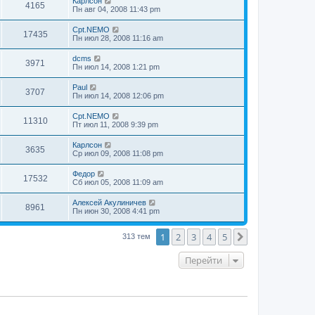
Карлсон
4165
Пн авг 04, 2008 11:43 pm
Cpt.NEMO
17435
Пн июл 28, 2008 11:16 am
dcms
3971
Пн июл 14, 2008 1:21 pm
Paul
3707
Пн июл 14, 2008 12:06 pm
Cpt.NEMO
11310
Пт июл 11, 2008 9:39 pm
Карлсон
3635
Ср июл 09, 2008 11:08 pm
Федор
17532
Сб июл 05, 2008 11:09 am
Алексей Акулиничев
8961
Пн июн 30, 2008 4:41 pm
1
2
3
4
5
След.
313 тем
Перейти