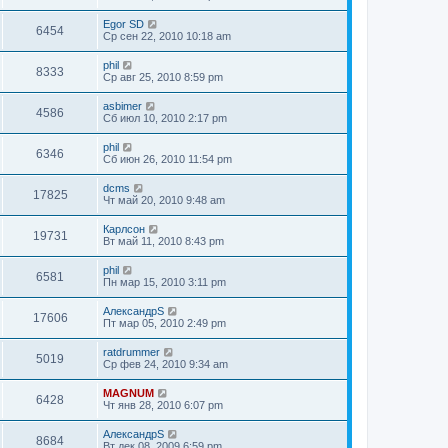
Egor SD
6454
Ср сен 22, 2010 10:18 am
phil
8333
Ср авг 25, 2010 8:59 pm
asbimer
4586
Сб июл 10, 2010 2:17 pm
phil
6346
Сб июн 26, 2010 11:54 pm
dcms
17825
Чт май 20, 2010 9:48 am
Карлсон
19731
Вт май 11, 2010 8:43 pm
phil
6581
Пн мар 15, 2010 3:11 pm
АлександрS
17606
Пт мар 05, 2010 2:49 pm
ratdrummer
5019
Ср фев 24, 2010 9:34 am
MAGNUM
6428
Чт янв 28, 2010 6:07 pm
АлександрS
8684
Вт дек 08, 2009 6:59 pm