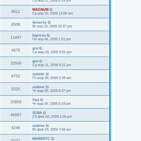
Ср апр 22, 2009 6:14 pm
MAGNUM
9021
Ср апр 15, 2009 12:09 am
Антон Ку
6508
Вт апр 14, 2009 10:37 pm
Карлсон
11497
Пн апр 06, 2009 1:51 pm
grei
4675
Ср мар 18, 2009 9:01 pm
grei
10509
Ср мар 11, 2009 9:21 pm
asbimer
6752
Пт мар 06, 2009 2:38 am
asbimer
5325
Чт мар 05, 2009 8:37 pm
Paul
20859
Чт мар 05, 2009 6:19 pm
SOBA
46587
Сб фев 28, 2009 1:06 pm
asbimer
4246
Вт фев 24, 2009 7:06 pm
BAVARETC
5721