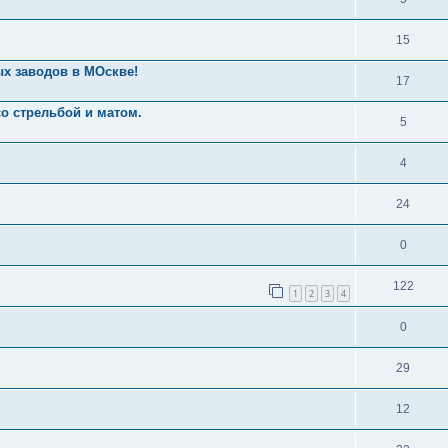
15
ых заводов в МОскве!
17
о стрельбой и матом.
5
4
24
0
122
1
2
3
4
0
29
12