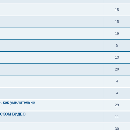
15
15
19
5
13
20
4
4
о, как умилительно
29
НСКОМ ВИДЕО
11
30