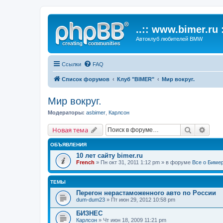
..:: www.bimer.ru :
Автоклуб любителей BMW
Ссылки
FAQ
Список форумов
Клуб "BIMER"
Мир вокруг.
Мир вокруг.
Модераторы:
asbimer
,
Карлсон
Поиск
Расш
Новая тема
ОБЪЯВЛЕНИЯ
10 лет сайту bimer.ru
French
» Пн окт 31, 2011 1:12 pm » в форуме
Все о Биме
ТЕМЫ
Перегон нерастаможенного авто по России
dum-dum23
» Пт июн 29, 2012 10:58 pm
БИЗНЕС
Карлсон
» Чт июн 18, 2009 11:21 pm