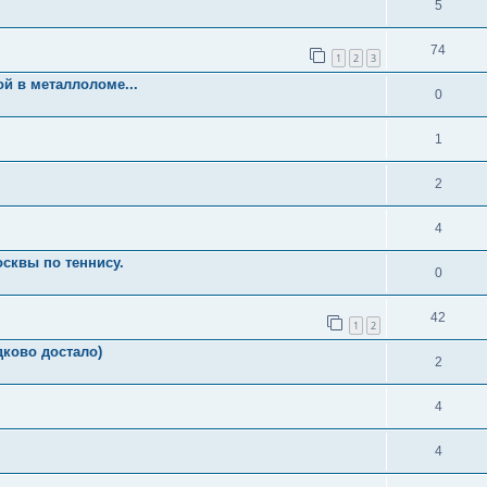
5
74
1
2
3
ой в металлоломе...
0
1
2
4
сквы по теннису.
0
42
1
2
дково достало)
2
4
4