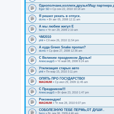
Однополчане,коллеги,друзья!Ищу партнера 
Egor SD
» Ср сен 22, 2010 10:18 am
Я решил уехать в отпуск.
dcms
» Вт авг 05, 2008 12:11 am
А мы любим жигул Е
farro
» Чт окт 29, 2009 2:10 am
ЧМ2010
phil
» Сб июн 26, 2010 11:54 pm
А куда Green Snake пропал?
dcms
» Ср фев 27, 2008 12:36 am
С Великим праздником Друзья!
АлександрS
» Чт май 08, 2008 9:24 am
Утилизация старых авто
phil
» Пн мар 15, 2010 3:11 pm
ОПЯТЬ ПРО ГОСУДАРСТВО!
MAGNUM
» Ср июл 29, 2009 11:45 am
С Праздником!!!
АлександрS
» Вт фев 23, 2010 1:47 pm
Рекомендую!
MAGNUM
» Чт янв 28, 2010 6:07 pm
СОБОЛЕЗНУЮ ТЕБЕ ПЕРМЬ,ОТ ДУШИ .
farro
» Вс дек 06, 2009 4:46 am