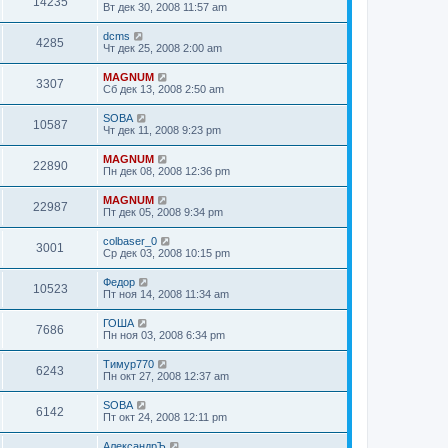
14235
Вт дек 30, 2008 11:57 am
dcms
4285
Чт дек 25, 2008 2:00 am
MAGNUM
3307
Сб дек 13, 2008 2:50 am
SOBA
10587
Чт дек 11, 2008 9:23 pm
MAGNUM
22890
Пн дек 08, 2008 12:36 pm
MAGNUM
22987
Пт дек 05, 2008 9:34 pm
colbaser_0
3001
Ср дек 03, 2008 10:15 pm
Федор
10523
Пт ноя 14, 2008 11:34 am
ГОША
7686
Пн ноя 03, 2008 6:34 pm
Тимур770
6243
Пн окт 27, 2008 12:37 am
SOBA
6142
Пт окт 24, 2008 12:11 pm
АлександрЪ