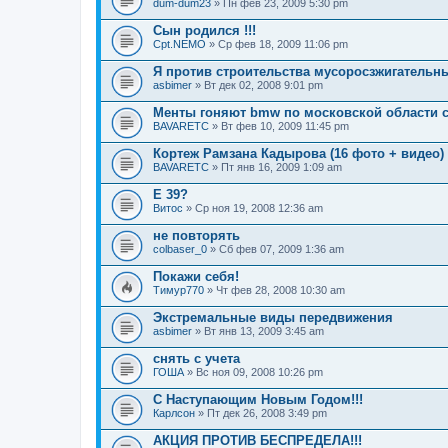
dum-dum23
» Пн фев 23, 2009 5:30 pm
Сын родился !!!
Cpt.NEMO
» Ср фев 18, 2009 11:06 pm
Я против строительства мусоросзжигательн
asbimer
» Вт дек 02, 2008 9:01 pm
Менты гоняют bmw по московской области с
BAVARETC
» Вт фев 10, 2009 11:45 pm
Кортеж Рамзана Кадырова (16 фото + видео)
BAVARETC
» Пт янв 16, 2009 1:09 am
Е 39?
Витос
» Ср ноя 19, 2008 12:36 am
не повторять
colbaser_0
» Сб фев 07, 2009 1:36 am
Покажи себя!
Тимур770
» Чт фев 28, 2008 10:30 am
Экстремальные виды передвижения
asbimer
» Вт янв 13, 2009 3:45 am
снять с учета
ГОША
» Вс ноя 09, 2008 10:26 pm
С Наступающим Новым Годом!!!
Карлсон
» Пт дек 26, 2008 3:49 pm
АКЦИЯ ПРОТИВ БЕСПРЕДЕЛА!!!