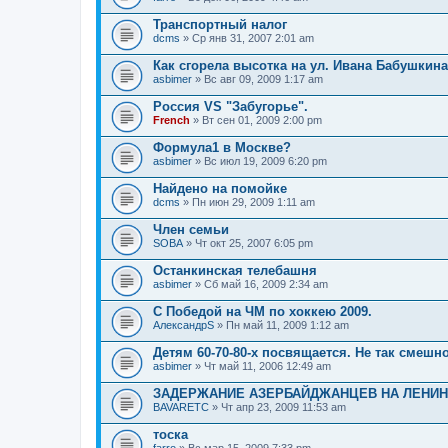
Транспортный налог
dcms
» Ср янв 31, 2007 2:01 am
Как сгорела высотка на ул. Ивана Бабушкина
asbimer
» Вс авг 09, 2009 1:17 am
Россия VS "Забугорье".
French
» Вт сен 01, 2009 2:00 pm
Формула1 в Москве?
asbimer
» Вс июл 19, 2009 6:20 pm
Найдено на помойке
dcms
» Пн июн 29, 2009 1:11 am
Член семьи
SOBA
» Чт окт 25, 2007 6:05 pm
Останкинская телебашня
asbimer
» Сб май 16, 2009 2:34 am
С Победой на ЧМ по хоккею 2009.
АлександрS
» Пн май 11, 2009 1:12 am
Детям 60-70-80-х посвящается. Не так смешн
asbimer
» Чт май 11, 2006 12:49 am
ЗАДЕРЖАНИЕ АЗЕРБАЙДЖАНЦЕВ НА ЛЕНИ
BAVARETC
» Чт апр 23, 2009 11:53 am
тоска