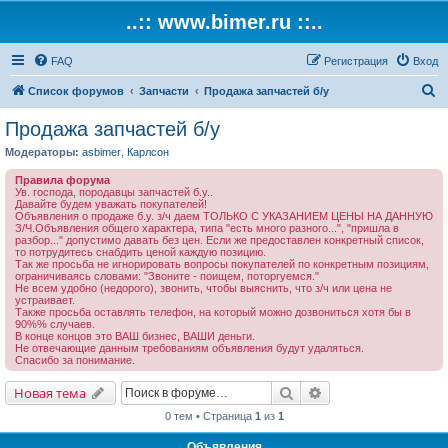
..:: www.bimer.ru ::..
FAQ
Регистрация
Вход
П
Список форумов
Запчасти
Продажа запчастей б/у
о
Продажа запчастей б/у
и
Модераторы:
asbimer
,
Карлсон
с
Правила форума
к
Ув. господа, породавцы запчастей б.у..
Давайте будем уважать покупателей!
Объявления о продаже б.у. з/ч даем ТОЛЬКО С УКАЗАНИЕМ ЦЕНЫ НА ДАННУЮ
З/Ч.Объявления общего характера, типа "есть много разного...", "пришла в
разбор..." допустимо давать без цен. Если же предоставлен конкретный список,
то потрудитесь снабдить ценой каждую позицию.
Так же просьба не игнорировать вопросы покупателей по конкретным позициям,
ограничиваясь словами: "Звоните - поищем, поторгуемся."
Не всем удобно (недорого), звонить, чтобы выяснить, что з/ч или цена не
устраивает.
Также просьба оставлять телефон, на который можно дозвониться хотя бы в
90%% случаев.
В конце концов это ВАШ бизнес, ВАШИ деньги.
Не отвечающие данным требованиям объявления будут удаляться.
Спасибо за понимание.
Поиск
Расширенный поис
Новая тема
0 тем • Страница
1
из
1
Объявления