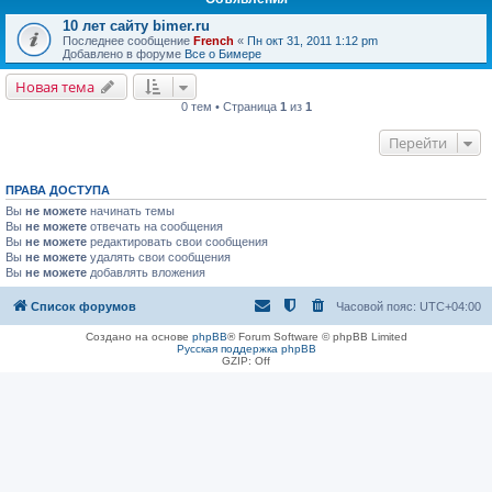
10 лет сайту bimer.ru
Последнее сообщение
French
«
Пн окт 31, 2011 1:12 pm
Добавлено в форуме
Все о Бимере
Новая тема
0 тем • Страница
1
из
1
Перейти
ПРАВА ДОСТУПА
Вы
не можете
начинать темы
Вы
не можете
отвечать на сообщения
Вы
не можете
редактировать свои сообщения
Вы
не можете
удалять свои сообщения
Вы
не можете
добавлять вложения
Список форумов
Часовой пояс:
UTC+04:00
Создано на основе
phpBB
® Forum Software © phpBB Limited
Русская поддержка phpBB
GZIP: Off