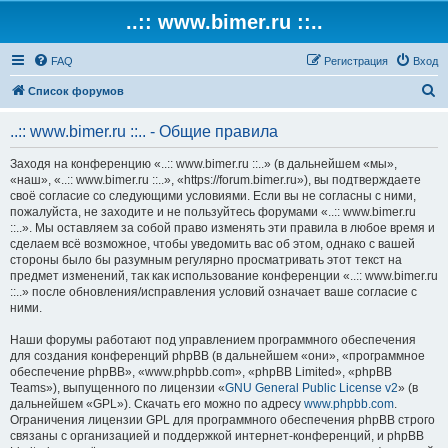
..:: www.bimer.ru ::..
FAQ
Регистрация
Вход
П
Список форумов
о
..:: www.bimer.ru ::.. - Общие правила
и
с
Заходя на конференцию «..:: www.bimer.ru ::..» (в дальнейшем «мы»,
«наш», «..:: www.bimer.ru ::..», «https://forum.bimer.ru»), вы подтверждаете
к
своё согласие со следующими условиями. Если вы не согласны с ними,
пожалуйста, не заходите и не пользуйтесь форумами «..:: www.bimer.ru
::..». Мы оставляем за собой право изменять эти правила в любое время и
сделаем всё возможное, чтобы уведомить вас об этом, однако с вашей
стороны было бы разумным регулярно просматривать этот текст на
предмет изменений, так как использование конференции «..:: www.bimer.ru
::..» после обновления/исправления условий означает ваше согласие с
ними.
Наши форумы работают под управлением программного обеспечения
для создания конференций phpBB (в дальнейшем «они», «программное
обеспечение phpBB», «www.phpbb.com», «phpBB Limited», «phpBB
Teams»), выпущенного по лицензии «
GNU General Public License v2
» (в
дальнейшем «GPL»). Скачать его можно по адресу
www.phpbb.com
.
Ограничения лицензии GPL для программного обеспечения phpBB строго
связаны с организацией и поддержкой интернет-конференций, и phpBB