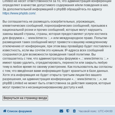
Limited не несёт ответственности за то, что администрация конференций
определяет в качестве допустимого содержания и/или поведения в них.
За дополнительной информацией о phpBB обращайтесь по адресу
https://www.phpbb.com/
.
Вы соглашаетесь не размещать оскорбительных, угрожающих,
клеветнических сообщений, порнографических сообщений, призывов к
национальной розни и прочих сообщений, которые могут нарушить
законы вашей страны, страны, которая предоставляет услуги хостинга
для форумов «..:: www.bimer.ru ::..» или международное право. Попытки
размещения таких сообщений могут привести к вашему немедленному
отключению от конференции, при этом ваш провайдер будет поставлен в
известность, если мы сочтём это нужным. IP-адреса всех сообщений
сохраняются для возможности проведения такой политики. Вы
соглашаетесь с тем, что администраторы форумов «..:: www.bimer.ru ::..»
имеют право удалить, отредактировать, перенести или закрыть любую
тему в любое время по своему усмотрению. Как пользователь вы согласны
с тем, что введённая вами информация будет храниться в базе данных.
Хотя эта информация не будет открыта третьим лицам без вашего
разрешения, ни администрация конференции «..:: www.bimer.ru ::..», ни
phpBB Limited не может быть ответственна за действия хакеров, которые
могут привести к несанкционированному доступу к ней.
Вернуться на страницу входа
Список форумов
Часовой пояс:
UTC+04:00