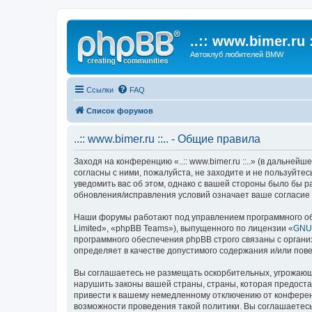
..:: www.bimer.ru :
Автоклуб любителей BMW
Ссылки
FAQ
Список форумов
..:: www.bimer.ru ::.. - Общие правила
Заходя на конференцию «..:: www.bimer.ru ::..» (в дальнейше
согласны с ними, пожалуйста, не заходите и не пользуйтесь
уведомить вас об этом, однако с вашей стороны было бы ра
обновления/исправления условий означает ваше согласие 
Наши форумы работают под управлением программного об
Limited», «phpBB Teams»), выпущенного по лицензии «
GNU 
программного обеспечения phpBB строго связаны с органи
определяет в качестве допустимого содержания и/или по
Вы соглашаетесь не размещать оскорбительных, угрожающ
нарушить законы вашей страны, страны, которая предостав
привести к вашему немедленному отключению от конференц
возможности проведения такой политики. Вы соглашаетесь с