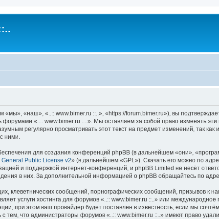
:..
м «мы», «наш», «..:: www.bimer.ru ::..», «https://forum.bimer.ru»), вы подтвер
 форумами «..:: www.bimer.ru ::..». Мы оставляем за собой право изменять э
зумным регулярно просматривать этот текст на предмет изменений, так как исп
с ними.
еспечения для создания конференций phpBB (в дальнейшем «они», «програ
General Public License v2
» (в дальнейшем «GPL»). Скачать его можно по адр
зацией и поддержкой интернет-конференций, и phpBB Limited не несёт ответ
ведения в них. За дополнительной информацией о phpBB обращайтесь по адр
их, клеветнических сообщений, порнографических сообщений, призывов к на
ляет услуги хостинга для форумов «..:: www.bimer.ru ::..» или международно
ии, при этом ваш провайдер будет поставлен в известность, если мы сочтём
 тем, что администраторы форумов «..:: www.bimer.ru ::..» имеют право удал