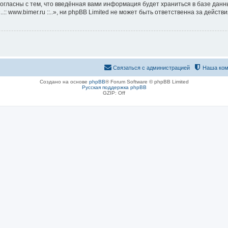
согласны с тем, что введённая вами информация будет храниться в базе дан
 www.bimer.ru ::..», ни phpBB Limited не может быть ответственна за действи
Связаться с администрацией
Наша ком
Создано на основе
phpBB
® Forum Software © phpBB Limited
Русская поддержка phpBB
GZIP: Off