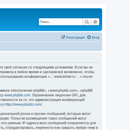
Поиск
Расширенный по
Регистрация
Вход
ждаете своё согласие со следующими условиями. Если вы не
ти правила в любое время и сделаем всё возможное, чтобы
ользование конференции «..:: www.bimer.ru ::..» после
ммное обеспечение phpBB», «www.phpbb.com», «phpBB
есу
www.phpbb.com
. Ограничения лицензии GPL для
ственности за то, что администрация конференций
есу
https://www.phpbb.com/
.
циональной розни и прочих сообщений, которые могут
е право. Попытки размещения таких сообщений могут
 это нужным. IP-адреса всех сообщений сохраняются для
ить, отредактировать, перенести или закрыть любую тему в