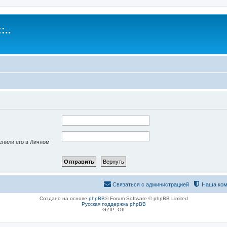
:..
енили его в Личном
Связаться с администрацией
Наша ком
Создано на основе
phpBB
® Forum Software © phpBB Limited
Русская поддержка phpBB
GZIP: Off