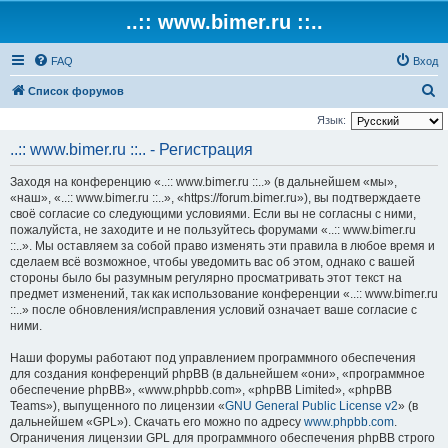
..:: www.bimer.ru ::..
FAQ
Вход
П
Список форумов
о
Язык:
и
..:: www.bimer.ru ::.. - Регистрация
с
Заходя на конференцию «..:: www.bimer.ru ::..» (в дальнейшем «мы»,
к
«наш», «..:: www.bimer.ru ::..», «https://forum.bimer.ru»), вы подтверждаете
своё согласие со следующими условиями. Если вы не согласны с ними,
пожалуйста, не заходите и не пользуйтесь форумами «..:: www.bimer.ru
::..». Мы оставляем за собой право изменять эти правила в любое время и
сделаем всё возможное, чтобы уведомить вас об этом, однако с вашей
стороны было бы разумным регулярно просматривать этот текст на
предмет изменений, так как использование конференции «..:: www.bimer.ru
::..» после обновления/исправления условий означает ваше согласие с
ними.
Наши форумы работают под управлением программного обеспечения
для создания конференций phpBB (в дальнейшем «они», «программное
обеспечение phpBB», «www.phpbb.com», «phpBB Limited», «phpBB
Teams»), выпущенного по лицензии «
GNU General Public License v2
» (в
дальнейшем «GPL»). Скачать его можно по адресу
www.phpbb.com
.
Ограничения лицензии GPL для программного обеспечения phpBB строго