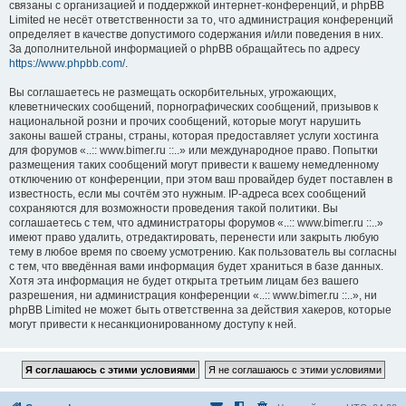
связаны с организацией и поддержкой интернет-конференций, и phpBB
Limited не несёт ответственности за то, что администрация конференций
определяет в качестве допустимого содержания и/или поведения в них.
За дополнительной информацией о phpBB обращайтесь по адресу
https://www.phpbb.com/
.
Вы соглашаетесь не размещать оскорбительных, угрожающих,
клеветнических сообщений, порнографических сообщений, призывов к
национальной розни и прочих сообщений, которые могут нарушить
законы вашей страны, страны, которая предоставляет услуги хостинга
для форумов «..:: www.bimer.ru ::..» или международное право. Попытки
размещения таких сообщений могут привести к вашему немедленному
отключению от конференции, при этом ваш провайдер будет поставлен в
известность, если мы сочтём это нужным. IP-адреса всех сообщений
сохраняются для возможности проведения такой политики. Вы
соглашаетесь с тем, что администраторы форумов «..:: www.bimer.ru ::..»
имеют право удалить, отредактировать, перенести или закрыть любую
тему в любое время по своему усмотрению. Как пользователь вы согласны
с тем, что введённая вами информация будет храниться в базе данных.
Хотя эта информация не будет открыта третьим лицам без вашего
разрешения, ни администрация конференции «..:: www.bimer.ru ::..», ни
phpBB Limited не может быть ответственна за действия хакеров, которые
могут привести к несанкционированному доступу к ней.