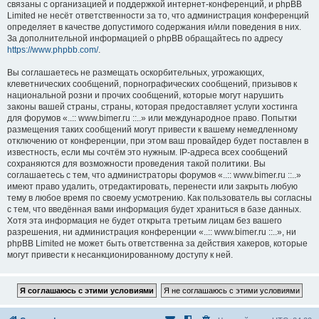
связаны с организацией и поддержкой интернет-конференций, и phpBB
Limited не несёт ответственности за то, что администрация конференций
определяет в качестве допустимого содержания и/или поведения в них.
За дополнительной информацией о phpBB обращайтесь по адресу
https://www.phpbb.com/
.
Вы соглашаетесь не размещать оскорбительных, угрожающих,
клеветнических сообщений, порнографических сообщений, призывов к
национальной розни и прочих сообщений, которые могут нарушить
законы вашей страны, страны, которая предоставляет услуги хостинга
для форумов «..:: www.bimer.ru ::..» или международное право. Попытки
размещения таких сообщений могут привести к вашему немедленному
отключению от конференции, при этом ваш провайдер будет поставлен в
известность, если мы сочтём это нужным. IP-адреса всех сообщений
сохраняются для возможности проведения такой политики. Вы
соглашаетесь с тем, что администраторы форумов «..:: www.bimer.ru ::..»
имеют право удалить, отредактировать, перенести или закрыть любую
тему в любое время по своему усмотрению. Как пользователь вы согласны
с тем, что введённая вами информация будет храниться в базе данных.
Хотя эта информация не будет открыта третьим лицам без вашего
разрешения, ни администрация конференции «..:: www.bimer.ru ::..», ни
phpBB Limited не может быть ответственна за действия хакеров, которые
могут привести к несанкционированному доступу к ней.