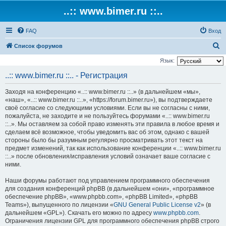
..:: www.bimer.ru ::..
FAQ
Вход
П
Список форумов
о
Язык:
и
..:: www.bimer.ru ::.. - Регистрация
с
Заходя на конференцию «..:: www.bimer.ru ::..» (в дальнейшем «мы»,
к
«наш», «..:: www.bimer.ru ::..», «https://forum.bimer.ru»), вы подтверждаете
своё согласие со следующими условиями. Если вы не согласны с ними,
пожалуйста, не заходите и не пользуйтесь форумами «..:: www.bimer.ru
::..». Мы оставляем за собой право изменять эти правила в любое время и
сделаем всё возможное, чтобы уведомить вас об этом, однако с вашей
стороны было бы разумным регулярно просматривать этот текст на
предмет изменений, так как использование конференции «..:: www.bimer.ru
::..» после обновления/исправления условий означает ваше согласие с
ними.
Наши форумы работают под управлением программного обеспечения
для создания конференций phpBB (в дальнейшем «они», «программное
обеспечение phpBB», «www.phpbb.com», «phpBB Limited», «phpBB
Teams»), выпущенного по лицензии «
GNU General Public License v2
» (в
дальнейшем «GPL»). Скачать его можно по адресу
www.phpbb.com
.
Ограничения лицензии GPL для программного обеспечения phpBB строго