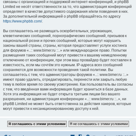
связаны с организацией и поддержкой интернет-конференций, и phpBB
Limited не несёт ответственности за то, что администрация конференций
определяет в качестве допустимого содержания и/или поведения в них.
За дополнительной информацией о phpBB обращайтесь по адресу
https://www.phpbb.com/
.
Вы соглашаетесь не размещать оскорбительных, угрожающих,
клеветнических сообщений, порнографических сообщений, призывов к
национальной розни и прочих сообщений, которые могут нарушить
законы вашей страны, страны, которая предоставляет услуги хостинга
для форумов «..:: www.bimer.ru ::..» или международное право. Попытки
размещения таких сообщений могут привести к вашему немедленному
отключению от конференции, при этом ваш провайдер будет поставлен в
известность, если мы сочтём это нужным. IP-адреса всех сообщений
сохраняются для возможности проведения такой политики. Вы
соглашаетесь с тем, что администраторы форумов «..:: www.bimer.ru ::..»
имеют право удалить, отредактировать, перенести или закрыть любую
тему в любое время по своему усмотрению. Как пользователь вы согласны
с тем, что введённая вами информация будет храниться в базе данных.
Хотя эта информация не будет открыта третьим лицам без вашего
разрешения, ни администрация конференции «..:: www.bimer.ru ::..», ни
phpBB Limited не может быть ответственна за действия хакеров, которые
могут привести к несанкционированному доступу к ней.