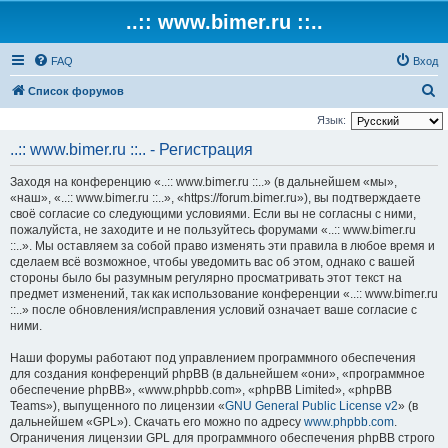
..:: www.bimer.ru ::..
FAQ
Вход
П
Список форумов
о
Язык:
и
..:: www.bimer.ru ::.. - Регистрация
с
Заходя на конференцию «..:: www.bimer.ru ::..» (в дальнейшем «мы»,
к
«наш», «..:: www.bimer.ru ::..», «https://forum.bimer.ru»), вы подтверждаете
своё согласие со следующими условиями. Если вы не согласны с ними,
пожалуйста, не заходите и не пользуйтесь форумами «..:: www.bimer.ru
::..». Мы оставляем за собой право изменять эти правила в любое время и
сделаем всё возможное, чтобы уведомить вас об этом, однако с вашей
стороны было бы разумным регулярно просматривать этот текст на
предмет изменений, так как использование конференции «..:: www.bimer.ru
::..» после обновления/исправления условий означает ваше согласие с
ними.
Наши форумы работают под управлением программного обеспечения
для создания конференций phpBB (в дальнейшем «они», «программное
обеспечение phpBB», «www.phpbb.com», «phpBB Limited», «phpBB
Teams»), выпущенного по лицензии «
GNU General Public License v2
» (в
дальнейшем «GPL»). Скачать его можно по адресу
www.phpbb.com
.
Ограничения лицензии GPL для программного обеспечения phpBB строго