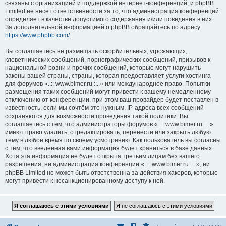
связаны с организацией и поддержкой интернет-конференций, и phpBB
Limited не несёт ответственности за то, что администрация конференций
определяет в качестве допустимого содержания и/или поведения в них.
За дополнительной информацией о phpBB обращайтесь по адресу
https://www.phpbb.com/
.
Вы соглашаетесь не размещать оскорбительных, угрожающих,
клеветнических сообщений, порнографических сообщений, призывов к
национальной розни и прочих сообщений, которые могут нарушить
законы вашей страны, страны, которая предоставляет услуги хостинга
для форумов «..:: www.bimer.ru ::..» или международное право. Попытки
размещения таких сообщений могут привести к вашему немедленному
отключению от конференции, при этом ваш провайдер будет поставлен в
известность, если мы сочтём это нужным. IP-адреса всех сообщений
сохраняются для возможности проведения такой политики. Вы
соглашаетесь с тем, что администраторы форумов «..:: www.bimer.ru ::..»
имеют право удалить, отредактировать, перенести или закрыть любую
тему в любое время по своему усмотрению. Как пользователь вы согласны
с тем, что введённая вами информация будет храниться в базе данных.
Хотя эта информация не будет открыта третьим лицам без вашего
разрешения, ни администрация конференции «..:: www.bimer.ru ::..», ни
phpBB Limited не может быть ответственна за действия хакеров, которые
могут привести к несанкционированному доступу к ней.