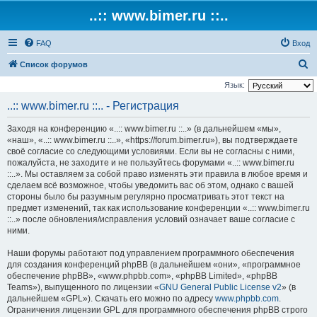
..:: www.bimer.ru ::..
FAQ
Вход
П
Список форумов
о
Язык:
и
..:: www.bimer.ru ::.. - Регистрация
с
Заходя на конференцию «..:: www.bimer.ru ::..» (в дальнейшем «мы»,
к
«наш», «..:: www.bimer.ru ::..», «https://forum.bimer.ru»), вы подтверждаете
своё согласие со следующими условиями. Если вы не согласны с ними,
пожалуйста, не заходите и не пользуйтесь форумами «..:: www.bimer.ru
::..». Мы оставляем за собой право изменять эти правила в любое время и
сделаем всё возможное, чтобы уведомить вас об этом, однако с вашей
стороны было бы разумным регулярно просматривать этот текст на
предмет изменений, так как использование конференции «..:: www.bimer.ru
::..» после обновления/исправления условий означает ваше согласие с
ними.
Наши форумы работают под управлением программного обеспечения
для создания конференций phpBB (в дальнейшем «они», «программное
обеспечение phpBB», «www.phpbb.com», «phpBB Limited», «phpBB
Teams»), выпущенного по лицензии «
GNU General Public License v2
» (в
дальнейшем «GPL»). Скачать его можно по адресу
www.phpbb.com
.
Ограничения лицензии GPL для программного обеспечения phpBB строго