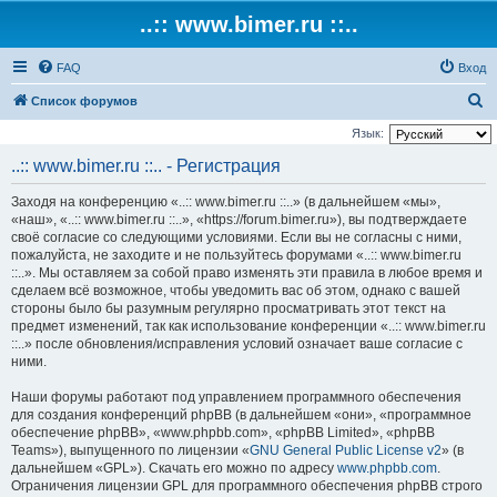
..:: www.bimer.ru ::..
FAQ
Вход
П
Список форумов
о
Язык:
и
..:: www.bimer.ru ::.. - Регистрация
с
Заходя на конференцию «..:: www.bimer.ru ::..» (в дальнейшем «мы»,
к
«наш», «..:: www.bimer.ru ::..», «https://forum.bimer.ru»), вы подтверждаете
своё согласие со следующими условиями. Если вы не согласны с ними,
пожалуйста, не заходите и не пользуйтесь форумами «..:: www.bimer.ru
::..». Мы оставляем за собой право изменять эти правила в любое время и
сделаем всё возможное, чтобы уведомить вас об этом, однако с вашей
стороны было бы разумным регулярно просматривать этот текст на
предмет изменений, так как использование конференции «..:: www.bimer.ru
::..» после обновления/исправления условий означает ваше согласие с
ними.
Наши форумы работают под управлением программного обеспечения
для создания конференций phpBB (в дальнейшем «они», «программное
обеспечение phpBB», «www.phpbb.com», «phpBB Limited», «phpBB
Teams»), выпущенного по лицензии «
GNU General Public License v2
» (в
дальнейшем «GPL»). Скачать его можно по адресу
www.phpbb.com
.
Ограничения лицензии GPL для программного обеспечения phpBB строго