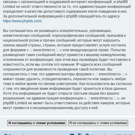
связаны с организацией и поддержкой интернет-конференций, и phpBB
Limited не несёт ответственности за то, что администрация конференций
определяет в качестве допустимого содержания и/или поведения в них.
За дополнительной информацией о phpBB обращайтесь по адресу
https://www.phpbb.com/
.
Вы соглашаетесь не размещать оскорбительных, угрожающих,
клеветнических сообщений, порнографических сообщений, призывов к
национальной розни и прочих сообщений, которые могут нарушить
законы вашей страны, страны, которая предоставляет услуги хостинга
для форумов «..:: www.bimer.ru ::..» или международное право. Попытки
размещения таких сообщений могут привести к вашему немедленному
отключению от конференции, при этом ваш провайдер будет поставлен в
известность, если мы сочтём это нужным. IP-адреса всех сообщений
сохраняются для возможности проведения такой политики. Вы
соглашаетесь с тем, что администраторы форумов «..:: www.bimer.ru ::..»
имеют право удалить, отредактировать, перенести или закрыть любую
тему в любое время по своему усмотрению. Как пользователь вы согласны
с тем, что введённая вами информация будет храниться в базе данных.
Хотя эта информация не будет открыта третьим лицам без вашего
разрешения, ни администрация конференции «..:: www.bimer.ru ::..», ни
phpBB Limited не может быть ответственна за действия хакеров, которые
могут привести к несанкционированному доступу к ней.