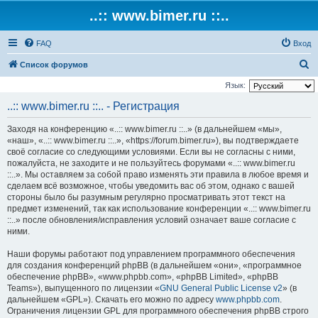
..:: www.bimer.ru ::..
FAQ
Вход
П
Список форумов
о
Язык:
и
..:: www.bimer.ru ::.. - Регистрация
с
Заходя на конференцию «..:: www.bimer.ru ::..» (в дальнейшем «мы»,
к
«наш», «..:: www.bimer.ru ::..», «https://forum.bimer.ru»), вы подтверждаете
своё согласие со следующими условиями. Если вы не согласны с ними,
пожалуйста, не заходите и не пользуйтесь форумами «..:: www.bimer.ru
::..». Мы оставляем за собой право изменять эти правила в любое время и
сделаем всё возможное, чтобы уведомить вас об этом, однако с вашей
стороны было бы разумным регулярно просматривать этот текст на
предмет изменений, так как использование конференции «..:: www.bimer.ru
::..» после обновления/исправления условий означает ваше согласие с
ними.
Наши форумы работают под управлением программного обеспечения
для создания конференций phpBB (в дальнейшем «они», «программное
обеспечение phpBB», «www.phpbb.com», «phpBB Limited», «phpBB
Teams»), выпущенного по лицензии «
GNU General Public License v2
» (в
дальнейшем «GPL»). Скачать его можно по адресу
www.phpbb.com
.
Ограничения лицензии GPL для программного обеспечения phpBB строго