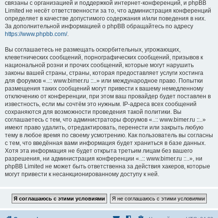
связаны с организацией и поддержкой интернет-конференций, и phpBB
Limited не несёт ответственности за то, что администрация конференций
определяет в качестве допустимого содержания и/или поведения в них.
За дополнительной информацией о phpBB обращайтесь по адресу
https://www.phpbb.com/
.
Вы соглашаетесь не размещать оскорбительных, угрожающих,
клеветнических сообщений, порнографических сообщений, призывов к
национальной розни и прочих сообщений, которые могут нарушить
законы вашей страны, страны, которая предоставляет услуги хостинга
для форумов «..:: www.bimer.ru ::..» или международное право. Попытки
размещения таких сообщений могут привести к вашему немедленному
отключению от конференции, при этом ваш провайдер будет поставлен в
известность, если мы сочтём это нужным. IP-адреса всех сообщений
сохраняются для возможности проведения такой политики. Вы
соглашаетесь с тем, что администраторы форумов «..:: www.bimer.ru ::..»
имеют право удалить, отредактировать, перенести или закрыть любую
тему в любое время по своему усмотрению. Как пользователь вы согласны
с тем, что введённая вами информация будет храниться в базе данных.
Хотя эта информация не будет открыта третьим лицам без вашего
разрешения, ни администрация конференции «..:: www.bimer.ru ::..», ни
phpBB Limited не может быть ответственна за действия хакеров, которые
могут привести к несанкционированному доступу к ней.