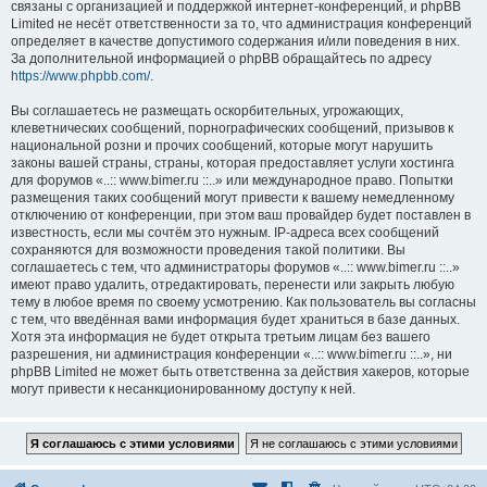
связаны с организацией и поддержкой интернет-конференций, и phpBB
Limited не несёт ответственности за то, что администрация конференций
определяет в качестве допустимого содержания и/или поведения в них.
За дополнительной информацией о phpBB обращайтесь по адресу
https://www.phpbb.com/
.
Вы соглашаетесь не размещать оскорбительных, угрожающих,
клеветнических сообщений, порнографических сообщений, призывов к
национальной розни и прочих сообщений, которые могут нарушить
законы вашей страны, страны, которая предоставляет услуги хостинга
для форумов «..:: www.bimer.ru ::..» или международное право. Попытки
размещения таких сообщений могут привести к вашему немедленному
отключению от конференции, при этом ваш провайдер будет поставлен в
известность, если мы сочтём это нужным. IP-адреса всех сообщений
сохраняются для возможности проведения такой политики. Вы
соглашаетесь с тем, что администраторы форумов «..:: www.bimer.ru ::..»
имеют право удалить, отредактировать, перенести или закрыть любую
тему в любое время по своему усмотрению. Как пользователь вы согласны
с тем, что введённая вами информация будет храниться в базе данных.
Хотя эта информация не будет открыта третьим лицам без вашего
разрешения, ни администрация конференции «..:: www.bimer.ru ::..», ни
phpBB Limited не может быть ответственна за действия хакеров, которые
могут привести к несанкционированному доступу к ней.