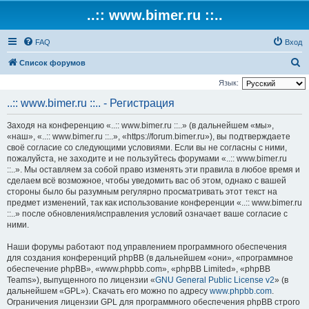
..:: www.bimer.ru ::..
FAQ
Вход
П
Список форумов
о
Язык:
и
..:: www.bimer.ru ::.. - Регистрация
с
Заходя на конференцию «..:: www.bimer.ru ::..» (в дальнейшем «мы»,
к
«наш», «..:: www.bimer.ru ::..», «https://forum.bimer.ru»), вы подтверждаете
своё согласие со следующими условиями. Если вы не согласны с ними,
пожалуйста, не заходите и не пользуйтесь форумами «..:: www.bimer.ru
::..». Мы оставляем за собой право изменять эти правила в любое время и
сделаем всё возможное, чтобы уведомить вас об этом, однако с вашей
стороны было бы разумным регулярно просматривать этот текст на
предмет изменений, так как использование конференции «..:: www.bimer.ru
::..» после обновления/исправления условий означает ваше согласие с
ними.
Наши форумы работают под управлением программного обеспечения
для создания конференций phpBB (в дальнейшем «они», «программное
обеспечение phpBB», «www.phpbb.com», «phpBB Limited», «phpBB
Teams»), выпущенного по лицензии «
GNU General Public License v2
» (в
дальнейшем «GPL»). Скачать его можно по адресу
www.phpbb.com
.
Ограничения лицензии GPL для программного обеспечения phpBB строго