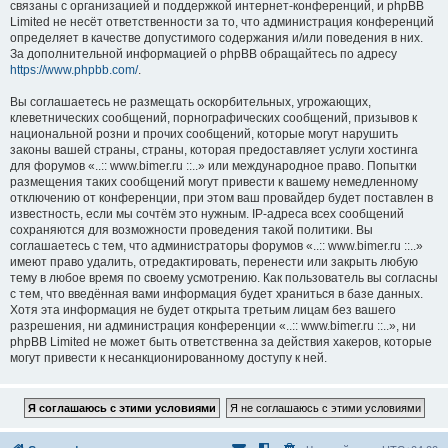
связаны с организацией и поддержкой интернет-конференций, и phpBB
Limited не несёт ответственности за то, что администрация конференций
определяет в качестве допустимого содержания и/или поведения в них.
За дополнительной информацией о phpBB обращайтесь по адресу
https://www.phpbb.com/
.
Вы соглашаетесь не размещать оскорбительных, угрожающих,
клеветнических сообщений, порнографических сообщений, призывов к
национальной розни и прочих сообщений, которые могут нарушить
законы вашей страны, страны, которая предоставляет услуги хостинга
для форумов «..:: www.bimer.ru ::..» или международное право. Попытки
размещения таких сообщений могут привести к вашему немедленному
отключению от конференции, при этом ваш провайдер будет поставлен в
известность, если мы сочтём это нужным. IP-адреса всех сообщений
сохраняются для возможности проведения такой политики. Вы
соглашаетесь с тем, что администраторы форумов «..:: www.bimer.ru ::..»
имеют право удалить, отредактировать, перенести или закрыть любую
тему в любое время по своему усмотрению. Как пользователь вы согласны
с тем, что введённая вами информация будет храниться в базе данных.
Хотя эта информация не будет открыта третьим лицам без вашего
разрешения, ни администрация конференции «..:: www.bimer.ru ::..», ни
phpBB Limited не может быть ответственна за действия хакеров, которые
могут привести к несанкционированному доступу к ней.