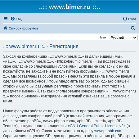
..:: www.bimer.ru ::..
FAQ
Вход
П
Список форумов
о
Язык:
и
..:: www.bimer.ru ::.. - Регистрация
с
Заходя на конференцию «..:: www.bimer.ru ::..» (в дальнейшем «мы»,
к
«наш», «..:: www.bimer.ru ::..», «https://forum.bimer.ru»), вы подтверждаете
своё согласие со следующими условиями. Если вы не согласны с ними,
пожалуйста, не заходите и не пользуйтесь форумами «..:: www.bimer.ru
::..». Мы оставляем за собой право изменять эти правила в любое время и
сделаем всё возможное, чтобы уведомить вас об этом, однако с вашей
стороны было бы разумным регулярно просматривать этот текст на
предмет изменений, так как использование конференции «..:: www.bimer.ru
::..» после обновления/исправления условий означает ваше согласие с
ними.
Наши форумы работают под управлением программного обеспечения
для создания конференций phpBB (в дальнейшем «они», «программное
обеспечение phpBB», «www.phpbb.com», «phpBB Limited», «phpBB
Teams»), выпущенного по лицензии «
GNU General Public License v2
» (в
дальнейшем «GPL»). Скачать его можно по адресу
www.phpbb.com
.
Ограничения лицензии GPL для программного обеспечения phpBB строго