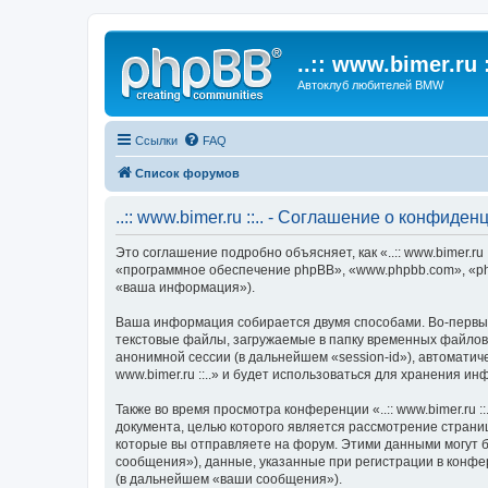
..:: www.bimer.ru :
Автоклуб любителей BMW
Ссылки
FAQ
Список форумов
..:: www.bimer.ru ::.. - Соглашение о конфиде
Это соглашение подробно объясняет, как «..:: www.bimer.ru :
«программное обеспечение phpBB», «www.phpbb.com», «ph
«ваша информация»).
Ваша информация собирается двумя способами. Во-первых, 
текстовые файлы, загружаемые в папку временных файлов 
анонимной сессии (в дальнейшем «session-id»), автоматич
www.bimer.ru ::..» и будет использоваться для хранения 
Также во время просмотра конференции «..:: www.bimer.ru 
документа, целью которого является рассмотрение стран
которые вы отправляете на форум. Этими данными могут 
сообщения»), данные, указанные при регистрации в конфере
(в дальнейшем «ваши сообщения»).