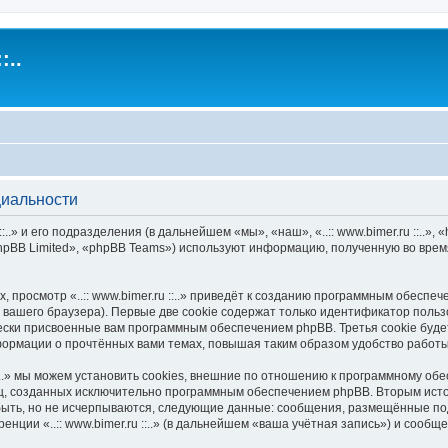
:..
нциальности
:..» и его подразделения (в дальнейшем «мы», «наш», «..:: www.bimer.ru ::..», «
pBB Limited», «phpBB Teams») используют информацию, полученную во врем
просмотр «..:: www.bimer.ru ::..» приведёт к созданию программным обеспе
вашего браузера). Первые две cookie содержат только идентификатор польз
ески присвоенные вам программным обеспечением phpBB. Третья cookie будет
информации о прочтённых вами темах, повышая таким образом удобство работ
::..» мы можем установить cookies, внешние по отношению к программному об
иц, созданных исключительно программным обеспечением phpBB. Вторым ис
быть, но не исчерпываются, следующие данные: сообщения, размещённые по
нции «..:: www.bimer.ru ::..» (в дальнейшем «ваша учётная запись») и сооб