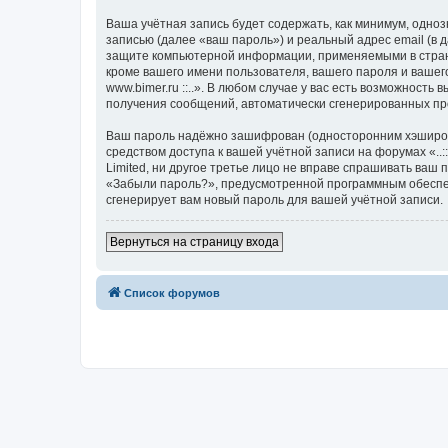
Ваша учётная запись будет содержать, как минимум, одн
записью (далее «ваш пароль») и реальный адрес email (в д
защите компьютерной информации, применяемыми в стране,
кроме вашего имени пользователя, вашего пароля и вашего
www.bimer.ru ::..». В любом случае у вас есть возможность
получения сообщений, автоматически сгенерированных п
Ваш пароль надёжно зашифрован (односторонним хэширован
средством доступа к вашей учётной записи на форумах «..:: w
Limited, ни другое третье лицо не вправе спрашивать ваш
«Забыли пароль?», предусмотренной программным обеспеч
сгенерирует вам новый пароль для вашей учётной записи.
Вернуться на страницу входа
Список форумов