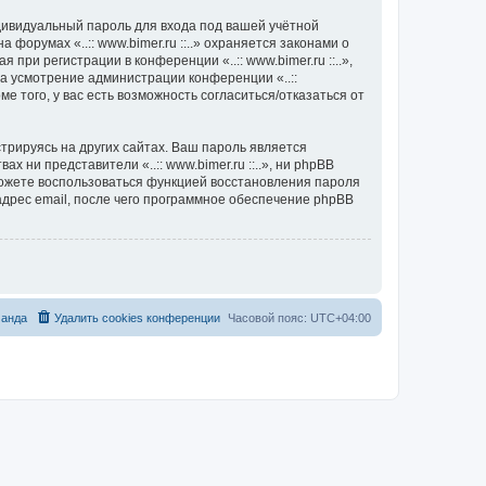
дивидуальный пароль для входа под вашей учётной
орумах «..:: www.bimer.ru ::..» охраняется законами о
и регистрации в конференции «..:: www.bimer.ru ::..»,
на усмотрение администрации конференции «..::
ме того, у вас есть возможность согласиться/отказаться от
рируясь на других сайтах. Ваш пароль является
ах ни представители «..:: www.bimer.ru ::..», ни phpBB
 сможете воспользоваться функцией восстановления пароля
дрес email, после чего программное обеспечение phpBB
анда
Удалить cookies конференции
Часовой пояс:
UTC+04:00