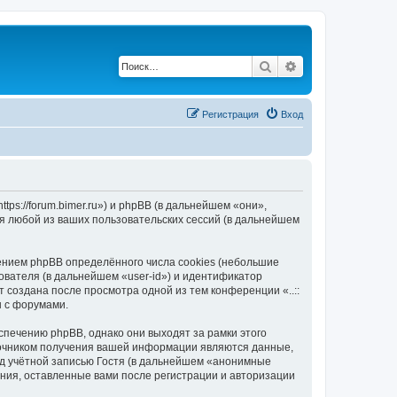
Поиск
Расширенный по
Регистрация
Вход
https://forum.bimer.ru») и phpBB (в дальнейшем «они»,
я любой из ваших пользовательских сессий (в дальнейшем
чением phpBB определённого числа cookies (небольшие
ователя (в дальнейшем «user-id») и идентификатор
 создана после просмотра одной из тем конференции «..::
ы с форумами.
еспечению phpBB, однако они выходят за рамки этого
точником получения вашей информации являются данные,
д учётной записью Гостя (в дальнейшем «анонимные
щения, оставленные вами после регистрации и авторизации