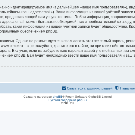
означно идентифицируемое имя (в дальнейшем «ваше имя пользователя»), ин
альнейшем «ваш адрес email»). Ваша информация из вашей учётной записи на ф
 предоставляющей нам услуги хостинга. Любая информация, запрашиваемая пр
 адреса email, может быть как необходимой, так и необязательной ко вводу, 
 выбрать, какая информация из вашей учётной записи будет общедоступна. Кро
рограммным обеспечением phpBB.
ием). Однако не рекомендуется использовать этот же самый пароль, регист
ww.bimer.ru ::..», пожалуйста, храните его в тайне, ни при каких обстоятельств
 пароль. В случае, если вы забудете ваш пароль к вашей учётной записи, вы
ением phpBB. Вам будет необходимо ввести ваше имя пользователя и ваш а
Связаться с администрацией
Наша ком
Создано на основе
phpBB
® Forum Software © phpBB Limited
Русская поддержка phpBB
GZIP: Off