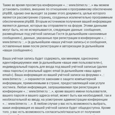
Также во время просмотра конференции «..:: www.bimer.ru ::..» мы можем
установить cookies, внешние по отношению к программному обеспечению
phpBB, однако они выходят за рамки этого документа, целью которого
является рассмотрение страниц, созданных исключительно программным
обеспечением phpBB. Вторым источником получения вашей информации
являются данные, которые вы отправляете на форум. Этими данными
могут быть, но не исчерпываются, следующие данные: сообщения,
размещённые под учётной записью Гостя (в дальнейшем «анонимные
сообщения»), данные, указанные при регистрации в конференции «..::
www.bimer.ru ::..» (в дальнейшем «ваша учётная запись») и сообщения,
оставленные вами после регистрации и авторизации (в дальнейшем
«ваши сообщения»).
Ваша учётная запись будет содержать, как минимум, однозначно
идентифицируемое имя (в дальнейшем «ваше имя пользователя»),
индивидуальный пароль для входа под вашей учётной записью (далее
«ваш пароль») и реальный адрес email (в дальнейшем «ваш адрес
email»). Ваша информация из вашей учётной записи на форумах «..::
www.bimer.ru ::..» охраняется законами о защите компьютерной
информации, применяемыми в стране, предоставляющей нам услуги
хостинга. Любая информация, запрашиваемая при регистрации в
конференции «..:: www.bimer.ru ::..», кроме вашего имени пользователя,
вашего пароля и вашего адреса email, может быть как необходимой, так и
необязательной ко вводу, на усмотрение администрации конференции
«..:: www.bimer.ru ::..». В любом случае у вас есть возможность выбрать,
какая информация из вашей учётной записи будет общедоступна. Кроме
того, у вас есть возможность согласиться/отказаться от получения