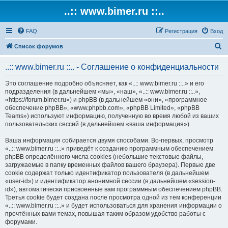
..:: www.bimer.ru ::..
FAQ
Регистрация
Вход
П
Список форумов
о
..:: www.bimer.ru ::.. - Соглашение о конфиденциальности
и
с
Это соглашение подробно объясняет, как «..:: www.bimer.ru ::..» и его
подразделения (в дальнейшем «мы», «наш», «..:: www.bimer.ru ::..»,
к
«https://forum.bimer.ru») и phpBB (в дальнейшем «они», «программное
обеспечение phpBB», «www.phpbb.com», «phpBB Limited», «phpBB
Teams») используют информацию, полученную во время любой из ваших
пользовательских сессий (в дальнейшем «ваша информация»).
Ваша информация собирается двумя способами. Во-первых, просмотр
«..:: www.bimer.ru ::..» приведёт к созданию программным обеспечением
phpBB определённого числа cookies (небольшие текстовые файлы,
загружаемые в папку временных файлов вашего браузера). Первые две
cookie содержат только идентификатор пользователя (в дальнейшем
«user-id») и идентификатор анонимной сессии (в дальнейшем «session-
id»), автоматически присвоенные вам программным обеспечением phpBB.
Третья cookie будет создана после просмотра одной из тем конференции
«..:: www.bimer.ru ::..» и будет использоваться для хранения информации о
прочтённых вами темах, повышая таким образом удобство работы с
форумами.