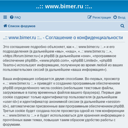
..:: www.bimer.ru ::..
FAQ
Регистрация
Вход
П
Список форумов
о
..:: www.bimer.ru ::.. - Соглашение о конфиденциальности
и
с
Это соглашение подробно объясняет, как «..:: www.bimer.ru ::..» и его
подразделения (в дальнейшем «мы», «наш», «..:: www.bimer.ru ::..»,
к
«https://forum.bimer.ru») и phpBB (в дальнейшем «они», «программное
обеспечение phpBB», «www.phpbb.com», «phpBB Limited», «phpBB
Teams») используют информацию, полученную во время любой из ваших
пользовательских сессий (в дальнейшем «ваша информация»).
Ваша информация собирается двумя способами. Во-первых, просмотр
«..:: www.bimer.ru ::..» приведёт к созданию программным обеспечением
phpBB определённого числа cookies (небольшие текстовые файлы,
загружаемые в папку временных файлов вашего браузера). Первые две
cookie содержат только идентификатор пользователя (в дальнейшем
«user-id») и идентификатор анонимной сессии (в дальнейшем «session-
id»), автоматически присвоенные вам программным обеспечением phpBB.
Третья cookie будет создана после просмотра одной из тем конференции
«..:: www.bimer.ru ::..» и будет использоваться для хранения информации о
прочтённых вами темах, повышая таким образом удобство работы с
форумами.