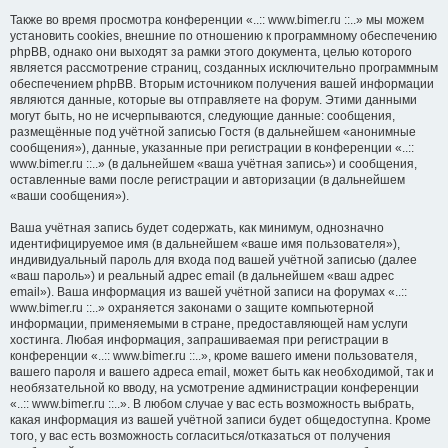
Также во время просмотра конференции «..:: www.bimer.ru ::..» мы можем
установить cookies, внешние по отношению к программному обеспечению
phpBB, однако они выходят за рамки этого документа, целью которого
является рассмотрение страниц, созданных исключительно программным
обеспечением phpBB. Вторым источником получения вашей информации
являются данные, которые вы отправляете на форум. Этими данными
могут быть, но не исчерпываются, следующие данные: сообщения,
размещённые под учётной записью Гостя (в дальнейшем «анонимные
сообщения»), данные, указанные при регистрации в конференции «..::
www.bimer.ru ::..» (в дальнейшем «ваша учётная запись») и сообщения,
оставленные вами после регистрации и авторизации (в дальнейшем
«ваши сообщения»).
Ваша учётная запись будет содержать, как минимум, однозначно
идентифицируемое имя (в дальнейшем «ваше имя пользователя»),
индивидуальный пароль для входа под вашей учётной записью (далее
«ваш пароль») и реальный адрес email (в дальнейшем «ваш адрес
email»). Ваша информация из вашей учётной записи на форумах «..::
www.bimer.ru ::..» охраняется законами о защите компьютерной
информации, применяемыми в стране, предоставляющей нам услуги
хостинга. Любая информация, запрашиваемая при регистрации в
конференции «..:: www.bimer.ru ::..», кроме вашего имени пользователя,
вашего пароля и вашего адреса email, может быть как необходимой, так и
необязательной ко вводу, на усмотрение администрации конференции
«..:: www.bimer.ru ::..». В любом случае у вас есть возможность выбрать,
какая информация из вашей учётной записи будет общедоступна. Кроме
того, у вас есть возможность согласиться/отказаться от получения