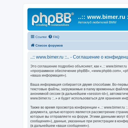
..:: www.bimer.ru :
Автоклуб любителей BMW
Ссылки
FAQ
Список форумов
..:: www.bimer.ru ::.. - Соглашение о конфиде
Это соглашение подробно объясняет, как «..:: www.bimer.ru :
«программное обеспечение phpBB», «www.phpbb.com», «ph
«ваша информация»).
Ваша информация собирается двумя способами. Во-первых, 
текстовые файлы, загружаемые в папку временных файлов 
анонимной сессии (в дальнейшем «session-id»), автоматич
www.bimer.ru ::..» и будет использоваться для хранения 
Также во время просмотра конференции «..:: www.bimer.ru 
документа, целью которого является рассмотрение стран
которые вы отправляете на форум. Этими данными могут 
сообщения»), данные, указанные при регистрации в конфере
(в дальнейшем «ваши сообщения»).