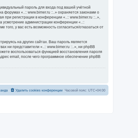
дивидуальный пароль для входа под вашей учётной
орумах «..:: www.bimer.ru ::..» охраняется законами о
и регистрации в конференции «..:: www.bimer.ru ::..»,
на усмотрение администрации конференции «..::
ме того, у вас есть возможность согласиться/отказаться от
рируясь на других сайтах. Ваш пароль является
ах ни представители «..:: www.bimer.ru ::..», ни phpBB
 сможете воспользоваться функцией восстановления пароля
дрес email, после чего программное обеспечение phpBB
анда
Удалить cookies конференции
Часовой пояс:
UTC+04:00