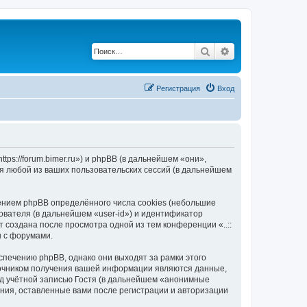
Поиск
Расширенный по
Регистрация
Вход
https://forum.bimer.ru») и phpBB (в дальнейшем «они»,
я любой из ваших пользовательских сессий (в дальнейшем
чением phpBB определённого числа cookies (небольшие
ователя (в дальнейшем «user-id») и идентификатор
 создана после просмотра одной из тем конференции «..::
ы с форумами.
еспечению phpBB, однако они выходят за рамки этого
точником получения вашей информации являются данные,
д учётной записью Гостя (в дальнейшем «анонимные
щения, оставленные вами после регистрации и авторизации