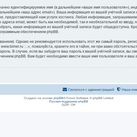
означно идентифицируемое имя (в дальнейшем «ваше имя пользователя»), ин
альнейшем «ваш адрес email»). Ваша информация из вашей учётной записи на ф
 предоставляющей нам услуги хостинга. Любая информация, запрашиваемая пр
 адреса email, может быть как необходимой, так и необязательной ко вводу, 
 выбрать, какая информация из вашей учётной записи будет общедоступна. Кро
рограммным обеспечением phpBB.
ием). Однако не рекомендуется использовать этот же самый пароль, регист
ww.bimer.ru ::..», пожалуйста, храните его в тайне, ни при каких обстоятельств
 пароль. В случае, если вы забудете ваш пароль к вашей учётной записи, вы
ением phpBB. Вам будет необходимо ввести ваше имя пользователя и ваш а
Связаться с администрацией
Наша ком
Создано на основе
phpBB
® Forum Software © phpBB Limited
Русская поддержка phpBB
GZIP: Off