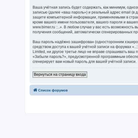
Ваша учётная запись будет содержать, как минимум, одн
записью (далее «ваш пароль») и реальный адрес email (в д
защите компьютерной информации, применяемыми в стране,
кроме вашего имени пользователя, вашего пароля и вашего
www.bimer.ru ::..». В любом случае у вас есть возможность
получения сообщений, автоматически сгенерированных п
Ваш пароль надёжно зашифрован (односторонним хэширован
средством доступа к вашей учётной записи на форумах «..:: w
Limited, ни другое третье лицо не вправе спрашивать ваш
«Забыли пароль?», предусмотренной программным обеспеч
сгенерирует вам новый пароль для вашей учётной записи.
Вернуться на страницу входа
Список форумов