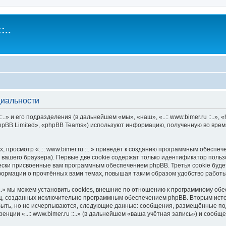
:..
нциальности
:..» и его подразделения (в дальнейшем «мы», «наш», «..:: www.bimer.ru ::..», «
pBB Limited», «phpBB Teams») используют информацию, полученную во врем
просмотр «..:: www.bimer.ru ::..» приведёт к созданию программным обеспе
вашего браузера). Первые две cookie содержат только идентификатор польз
ески присвоенные вам программным обеспечением phpBB. Третья cookie будет
информации о прочтённых вами темах, повышая таким образом удобство работ
::..» мы можем установить cookies, внешние по отношению к программному об
иц, созданных исключительно программным обеспечением phpBB. Вторым ис
быть, но не исчерпываются, следующие данные: сообщения, размещённые по
нции «..:: www.bimer.ru ::..» (в дальнейшем «ваша учётная запись») и сооб