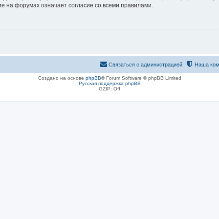
е на форумах означает согласие со всеми правилами.
Связаться с администрацией
Наша ком
Создано на основе
phpBB
® Forum Software © phpBB Limited
Русская поддержка phpBB
GZIP: Off