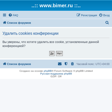
..:: www.bimer.ru ::..
FAQ
Регистрация
Вход
П
Список форумов
о
Удалить cookies конференции
и
с
Вы уверены, что хотите удалить все cookie, установленные данной
конференцией?
к
Список форумов
Часовой пояс:
UTC+04:00
Создано на основе
phpBB
® Forum Software © phpBB Limited
Русская поддержка phpBB
GZIP: Off