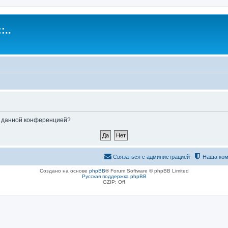
:..
ые данной конференцией?
Связаться с администрацией
Наша ком
Создано на основе
phpBB
® Forum Software © phpBB Limited
Русская поддержка phpBB
GZIP: Off