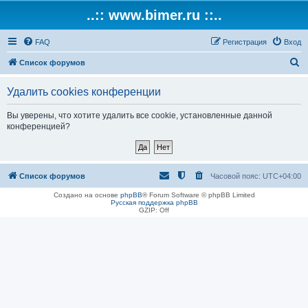
..:: www.bimer.ru ::..
FAQ
Регистрация
Вход
П
Список форумов
о
Удалить cookies конференции
и
с
Вы уверены, что хотите удалить все cookie, установленные данной
конференцией?
к
Список форумов
Часовой пояс:
UTC+04:00
Создано на основе
phpBB
® Forum Software © phpBB Limited
Русская поддержка phpBB
GZIP: Off