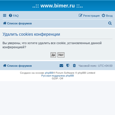
..:: www.bimer.ru ::..
FAQ
Регистрация
Вход
П
Список форумов
о
Удалить cookies конференции
и
с
Вы уверены, что хотите удалить все cookie, установленные данной
конференцией?
к
Список форумов
Часовой пояс:
UTC+04:00
Создано на основе
phpBB
® Forum Software © phpBB Limited
Русская поддержка phpBB
GZIP: Off