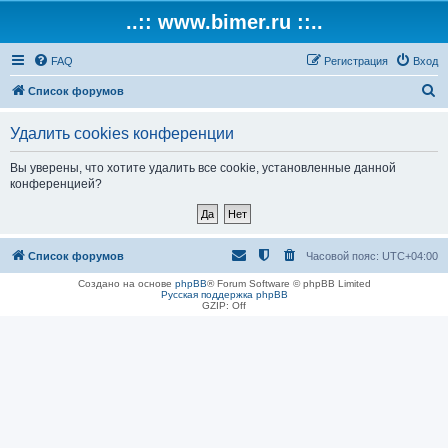
..:: www.bimer.ru ::..
FAQ
Регистрация
Вход
П
Список форумов
о
Удалить cookies конференции
и
с
Вы уверены, что хотите удалить все cookie, установленные данной
конференцией?
к
Список форумов
Часовой пояс:
UTC+04:00
Создано на основе
phpBB
® Forum Software © phpBB Limited
Русская поддержка phpBB
GZIP: Off