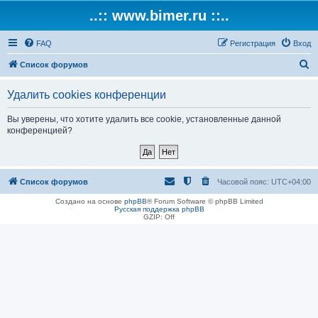
..:: www.bimer.ru ::..
FAQ
Регистрация
Вход
П
Список форумов
о
Удалить cookies конференции
и
с
Вы уверены, что хотите удалить все cookie, установленные данной
конференцией?
к
Список форумов
Часовой пояс:
UTC+04:00
Создано на основе
phpBB
® Forum Software © phpBB Limited
Русская поддержка phpBB
GZIP: Off