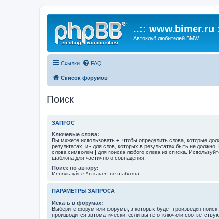
..:: www.bimer.ru :
Автоклуб любителей BMW
Ссылки
FAQ
Список форумов
Поиск
ЗАПРОС
Ключевые слова:
Вы можете использовать
+
, чтобы определить слова, которые дол
результатах, и
-
для слов, которых в результатах быть не должно.
слова символом
|
для поиска любого слова из списка. Используй
шаблона для частичного совпадения.
Поиск по автору:
Используйте * в качестве шаблона.
ПАРАМЕТРЫ ЗАПРОСА
Искать в форумах:
Выберите форум или форумы, в которых будет произведён поиск
производится автоматически, если вы не отключили соответству