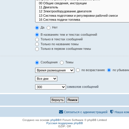
Да
Нет
В названиях тем и текстах сообщений
Только в текстах сообщений
Только по названию темы
Только в первом сообщении темы
Сообщения
Темы
по возрастанию
по убыван
символов сообщений
Связаться с администрацией
Наша ком
Создано на основе
phpBB
® Forum Software © phpBB Limited
Русская поддержка phpBB
GZIP: Off