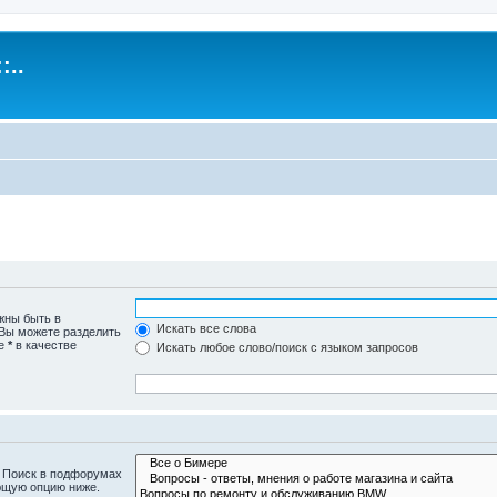
:..
жны быть в
Искать все слова
 Вы можете разделить
те
*
в качестве
Искать любое слово/поиск с языком запросов
. Поиск в подфорумах
ющую опцию ниже.