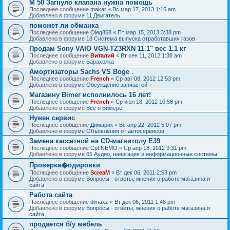
M 50 Загнуло клапана нужна помощь
Последнее сообщение
makar
«
Вс мар 17, 2013 1:16 am
Добавлено в форуме
11 Двигатель
поможет ли обманка
Последнее сообщение
Oleg858
«
Пт мар 15, 2013 3:38 pm
Добавлено в форуме
18 Система выпуска отработавших газов
Продам Sony VAIO VGN-TZ3RXN 11.1" вес 1.1 кг
Последнее сообщение
Виталий
«
Вт сен 11, 2012 1:38 am
Добавлено в форуме
Барахолка
Амортизаторы Sachs VS Boge .
Последнее сообщение
French
«
Ср авг 08, 2012 12:53 pm
Добавлено в форуме
Обсуждение запчастей
Магазину Bimer исполнилось 16 лет!
Последнее сообщение
French
«
Ср июл 18, 2012 10:56 pm
Добавлено в форуме
Все о Бимере
Нужен сервис
Последнее сообщение
Димарик
«
Вс апр 22, 2012 5:07 pm
Добавлено в форуме
Объявления от автосервисов
Замена кассетной на СD-магнитолу Е39
Последнее сообщение
Cpt.NEMO
«
Ср апр 18, 2012 9:31 pm
Добавлено в форуме
65 Аудио, навигация и информационные системы
Проверка�одировки
Последнее сообщение
ScreaM
«
Вт дек 06, 2011 2:53 pm
Добавлено в форуме
Вопросы - ответы, мнения о работе магазина и
сайта
Работа сайта
Последнее сообщение
dimaxz
«
Вт дек 06, 2011 1:48 pm
Добавлено в форуме
Вопросы - ответы, мнения о работе магазина и
сайта
продается б/у мебель