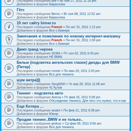
Последнее сообщение
phil
«
Вс ноя 27, 2011 11:16 pm
Добавлено в форуме
Барахолка
Гётс
Последнее сообщение
Витос
«
Вт ноя 08, 2011 12:52 am
Добавлено в форуме
Барахолка
10 лет сайту bimer.ru
Последнее сообщение
French
«
Пн окт 31, 2011 1:12 pm
Добавлено в форуме
Все о Бимере
Замечания и пожелания по новому интернет-магазину
Последнее сообщение
French
«
Пн окт 31, 2011 1:00 pm
Добавлено в форуме
Все о Бимере
Джип гранд чероке
Последнее сообщение
SOBA
«
Пт сен 02, 2011 6:43 pm
Добавлено в форуме
НЕ BMW.
Белые (подсветка ангельских глазок) диоды для BMW
(Питер)
Последнее сообщение
ronnin
«
Пн июн 20, 2011 2:03 pm
Добавлено в форуме
Все для тюнинга
шум ветра)))
Последнее сообщение
Serg0000
«
Чт апр 28, 2011 11:08 am
Добавлено в форуме
41 Кузов
Тюнинг - подсветка авто
Последнее сообщение
Astroq
«
Пт фев 25, 2011 5:09 pm
Добавлено в форуме
Обсуждение тюнинга. Для чего это нужно, что и как
Еще Котяра ...
Последнее сообщение
anatol
«
Пн фев 21, 2011 8:38 pm
Добавлено в форуме
Юмор
Продам тюнинг..BMW и не только..
Последнее сообщение
grekus
«
Ср фев 09, 2011 9:56 am
Добавлено в форуме
Все для тюнинга