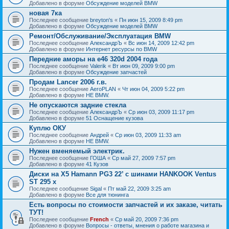
Добавлено в форуме
Обсуждение моделей BMW
новая 7ка
Последнее сообщение
breyton's
«
Пн июн 15, 2009 8:49 pm
Добавлено в форуме
Обсуждение моделей BMW
Ремонт/Обслуживание/Эксплуатация BMW
Последнее сообщение
АлександрЪ
«
Вс июн 14, 2009 12:42 pm
Добавлено в форуме
Интернет ресурсы по BMW
Передние аморы на e46 320d 2004 года
Последнее сообщение
Valerik
«
Вт июн 09, 2009 9:00 pm
Добавлено в форуме
Обсуждение запчастей
Продам Lancer 2006 г.в.
Последнее сообщение
AeroPLAN
«
Чт июн 04, 2009 5:22 pm
Добавлено в форуме
НЕ BMW.
Не опускаются задние стекла
Последнее сообщение
АлександрЪ
«
Ср июн 03, 2009 11:17 pm
Добавлено в форуме
51 Оснащение кузова
Куплю ОКУ
Последнее сообщение
Андрей
«
Ср июн 03, 2009 11:33 am
Добавлено в форуме
НЕ BMW.
Нужен вменяемый электрик.
Последнее сообщение
ГОША
«
Ср май 27, 2009 7:57 pm
Добавлено в форуме
41 Кузов
Диски на X5 Hamann PG3 22’ с шинами HANKOOK Ventus
ST 295 x
Последнее сообщение
Sigal
«
Пт май 22, 2009 3:25 am
Добавлено в форуме
Все для тюнинга
Есть вопросы по стоимости запчастей и их заказе, читать
ТУТ!
Последнее сообщение
French
«
Ср май 20, 2009 7:36 pm
Добавлено в форуме
Вопросы - ответы, мнения о работе магазина и