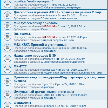
ошибка "motoroprogram"
Последнее сообщение
jorj
«
Чт фев 03, 2011 3:06 pm
Добавлено в форуме
00 Общие сведения, инструкции
Диагностика и ремонт АКПП - гарантия на ремонт 2 года
Последнее сообщение
techcenter
«
Вс янв 23, 2011 1:51 am
Добавлено в форуме
Объявления от автосервисов
Мне тут ссылочку прислали....
Последнее сообщение
MAGNUM
«
Вт янв 18, 2011 2:51 pm
Добавлено в форуме
Юмор
Эл. схемы.
Последнее сообщение
MAGNUM
«
Пн янв 17, 2011 6:49 pm
Добавлено в форуме
Интернет ресурсы по BMW
М52. КВКГ. Простой и утепленный.
Последнее сообщение
владимир
«
Ср янв 12, 2011 8:41 pm
Добавлено в форуме
11 Двигатель
Назначение проводов Е 39
Последнее сообщение
arengard
«
Пт ноя 26, 2010 2:35 pm
Добавлено в форуме
12 Электрооборудование двигателя
МК-4???
Последнее сообщение
sergei-gals
«
Вт окт 05, 2010 12:11 pm
Добавлено в форуме
65 Аудио, навигация и информационные системы
Однополчане,коллеги,друзья!Ищу партнера для создания
бизнеса
Последнее сообщение
Egor SD
«
Ср сен 22, 2010 10:18 am
Добавлено в форуме
Мир вокруг.
Импульсный датчик коленчатого вала
Последнее сообщение
CABAPOH
«
Вт сен 21, 2010 1:23 pm
Добавлено в форуме
11 Двигатель
фундамент
Последнее сообщение
Serg0000
«
Сб сен 11, 2010 7:25 pm