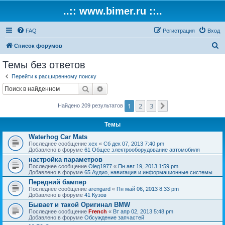
..:: www.bimer.ru ::..
FAQ
Регистрация
Вход
П
Список форумов
о
Темы без ответов
и
Перейти к расширенному поиску
с
Поиск
Расширенный поиск
к
1
2
3
След.
Найдено 209 результатов
Темы
Waterhog Car Mats
Последнее сообщение
xex
«
Сб дек 07, 2013 7:40 pm
Добавлено в форуме
61 Общее электрооборудование автомобиля
настройка параметров
Последнее сообщение
Oleg1977
«
Пн авг 19, 2013 1:59 pm
Добавлено в форуме
65 Аудио, навигация и информационные системы
Передний бампер
Последнее сообщение
arengard
«
Пн май 06, 2013 8:33 pm
Добавлено в форуме
41 Кузов
Бывает и такой Оригинал BMW
Последнее сообщение
French
«
Вт апр 02, 2013 5:48 pm
Добавлено в форуме
Обсуждение запчастей