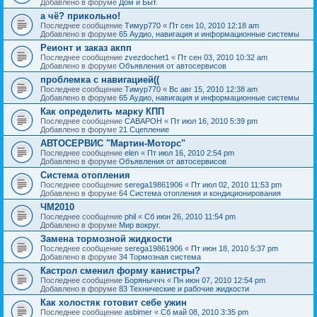
Добавлено в форуме
Дом и Быт.
а чё? прикольно!
Последнее сообщение
Тимур770
«
Пт сен 10, 2010 12:18 am
Добавлено в форуме
65 Аудио, навигация и информационные системы
Реионт и заказ акпп
Последнее сообщение
zvezdochet1
«
Пт сен 03, 2010 10:32 am
Добавлено в форуме
Объявления от автосервисов
проблемка с навигацией((
Последнее сообщение
Тимур770
«
Вс авг 15, 2010 12:38 am
Добавлено в форуме
65 Аудио, навигация и информационные системы
Как определить марку КПП
Последнее сообщение
CABAPOH
«
Пт июл 16, 2010 5:39 pm
Добавлено в форуме
21 Сцепление
АВТОСЕРВИС "Мартин-Моторс"
Последнее сообщение
elen
«
Пт июл 16, 2010 2:54 pm
Добавлено в форуме
Объявления от автосервисов
Система отопления
Последнее сообщение
serega19861906
«
Пт июл 02, 2010 11:53 pm
Добавлено в форуме
64 Система отопления и кондиционирования
ЧМ2010
Последнее сообщение
phil
«
Сб июн 26, 2010 11:54 pm
Добавлено в форуме
Мир вокруг.
Замена тормозной жидкости
Последнее сообщение
serega19861906
«
Пт июн 18, 2010 5:37 pm
Добавлено в форуме
34 Тормозная система
Кастрол сменил форму канистры?
Последнее сообщение
Боряныччч
«
Пн июн 07, 2010 12:54 pm
Добавлено в форуме
83 Технические и рабочие жидкости
Как холостяк готовит себе ужин
Последнее сообщение
asbimer
«
Сб май 08, 2010 3:35 pm