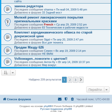
сайта
замена редуктора
Последнее сообщение
shanna
«
Пн май 04, 2009 5:48 pm
Добавлено в форуме
33 Задний мост
Мелкий ремонт лакокрасочного покрытия
оригинальными красками
Последнее сообщение
French
«
Ср апр 29, 2009 2:52 pm
Добавлено в форуме
83 Технические и рабочие жидкости
Комплект аэродинамического обвеса по старой
докризисной цене
Последнее сообщение
Sigal
«
Пн апр 20, 2009 2:47 pm
Добавлено в форуме
Все для тюнинга
Продам Мазду 626
Последнее сообщение
Семен
«
Вс апр 19, 2009 2:14 pm
Добавлено в форуме
НЕ BMW.
Volkswagen..помогите с цветом!!
Последнее сообщение
Антон Ку
«
Вт апр 14, 2009 10:37 pm
Добавлено в форуме
Мир вокруг.
1
2
3
След.
Найдено 209 результатов
Перейти
Список форумов
Часовой пояс:
UTC+04:00
Создано на основе
phpBB
® Forum Software © phpBB Limited
Русская поддержка phpBB
GZIP: Off