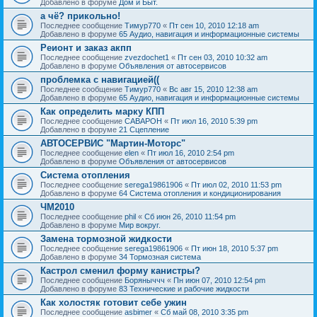
Добавлено в форуме
Дом и Быт.
а чё? прикольно!
Последнее сообщение
Тимур770
«
Пт сен 10, 2010 12:18 am
Добавлено в форуме
65 Аудио, навигация и информационные системы
Реионт и заказ акпп
Последнее сообщение
zvezdochet1
«
Пт сен 03, 2010 10:32 am
Добавлено в форуме
Объявления от автосервисов
проблемка с навигацией((
Последнее сообщение
Тимур770
«
Вс авг 15, 2010 12:38 am
Добавлено в форуме
65 Аудио, навигация и информационные системы
Как определить марку КПП
Последнее сообщение
CABAPOH
«
Пт июл 16, 2010 5:39 pm
Добавлено в форуме
21 Сцепление
АВТОСЕРВИС "Мартин-Моторс"
Последнее сообщение
elen
«
Пт июл 16, 2010 2:54 pm
Добавлено в форуме
Объявления от автосервисов
Система отопления
Последнее сообщение
serega19861906
«
Пт июл 02, 2010 11:53 pm
Добавлено в форуме
64 Система отопления и кондиционирования
ЧМ2010
Последнее сообщение
phil
«
Сб июн 26, 2010 11:54 pm
Добавлено в форуме
Мир вокруг.
Замена тормозной жидкости
Последнее сообщение
serega19861906
«
Пт июн 18, 2010 5:37 pm
Добавлено в форуме
34 Тормозная система
Кастрол сменил форму канистры?
Последнее сообщение
Боряныччч
«
Пн июн 07, 2010 12:54 pm
Добавлено в форуме
83 Технические и рабочие жидкости
Как холостяк готовит себе ужин
Последнее сообщение
asbimer
«
Сб май 08, 2010 3:35 pm