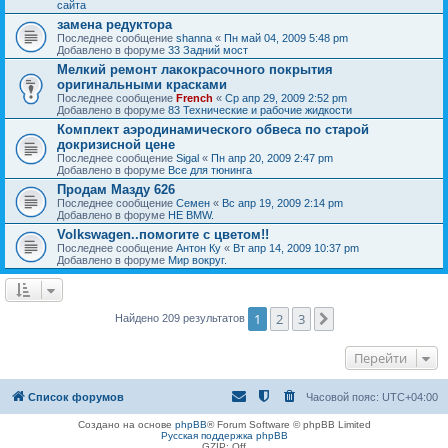
сайта
замена редуктора
Последнее сообщение
shanna
«
Пн май 04, 2009 5:48 pm
Добавлено в форуме
33 Задний мост
Мелкий ремонт лакокрасочного покрытия
оригинальными красками
Последнее сообщение
French
«
Ср апр 29, 2009 2:52 pm
Добавлено в форуме
83 Технические и рабочие жидкости
Комплект аэродинамического обвеса по старой
докризисной цене
Последнее сообщение
Sigal
«
Пн апр 20, 2009 2:47 pm
Добавлено в форуме
Все для тюнинга
Продам Мазду 626
Последнее сообщение
Семен
«
Вс апр 19, 2009 2:14 pm
Добавлено в форуме
НЕ BMW.
Volkswagen..помогите с цветом!!
Последнее сообщение
Антон Ку
«
Вт апр 14, 2009 10:37 pm
Добавлено в форуме
Мир вокруг.
1
2
3
След.
Найдено 209 результатов
Перейти
Список форумов
Часовой пояс:
UTC+04:00
Создано на основе
phpBB
® Forum Software © phpBB Limited
Русская поддержка phpBB
GZIP: Off