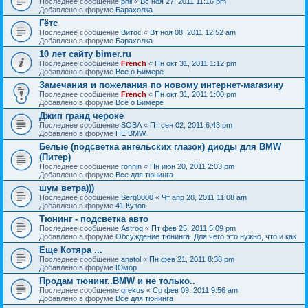
Последнее сообщение
phil
«
Вс ноя 27, 2011 11:16 pm
Добавлено в форуме
Барахолка
Гётс
Последнее сообщение
Витос
«
Вт ноя 08, 2011 12:52 am
Добавлено в форуме
Барахолка
10 лет сайту bimer.ru
Последнее сообщение
French
«
Пн окт 31, 2011 1:12 pm
Добавлено в форуме
Все о Бимере
Замечания и пожелания по новому интернет-магазину
Последнее сообщение
French
«
Пн окт 31, 2011 1:00 pm
Добавлено в форуме
Все о Бимере
Джип гранд чероке
Последнее сообщение
SOBA
«
Пт сен 02, 2011 6:43 pm
Добавлено в форуме
НЕ BMW.
Белые (подсветка ангельских глазок) диоды для BMW
(Питер)
Последнее сообщение
ronnin
«
Пн июн 20, 2011 2:03 pm
Добавлено в форуме
Все для тюнинга
шум ветра)))
Последнее сообщение
Serg0000
«
Чт апр 28, 2011 11:08 am
Добавлено в форуме
41 Кузов
Тюнинг - подсветка авто
Последнее сообщение
Astroq
«
Пт фев 25, 2011 5:09 pm
Добавлено в форуме
Обсуждение тюнинга. Для чего это нужно, что и как
Еще Котяра ...
Последнее сообщение
anatol
«
Пн фев 21, 2011 8:38 pm
Добавлено в форуме
Юмор
Продам тюнинг..BMW и не только..
Последнее сообщение
grekus
«
Ср фев 09, 2011 9:56 am
Добавлено в форуме
Все для тюнинга