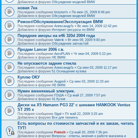
Добавлено в форуме
Обсуждение моделей BMW
новая 7ка
Последнее сообщение
breyton's
«
Пн июн 15, 2009 8:49 pm
Добавлено в форуме
Обсуждение моделей BMW
Ремонт/Обслуживание/Эксплуатация BMW
Последнее сообщение
АлександрЪ
«
Вс июн 14, 2009 12:42 pm
Добавлено в форуме
Интернет ресурсы по BMW
Передние аморы на e46 320d 2004 года
Последнее сообщение
Valerik
«
Вт июн 09, 2009 9:00 pm
Добавлено в форуме
Обсуждение запчастей
Продам Lancer 2006 г.в.
Последнее сообщение
AeroPLAN
«
Чт июн 04, 2009 5:22 pm
Добавлено в форуме
НЕ BMW.
Не опускаются задние стекла
Последнее сообщение
АлександрЪ
«
Ср июн 03, 2009 11:17 pm
Добавлено в форуме
51 Оснащение кузова
Куплю ОКУ
Последнее сообщение
Андрей
«
Ср июн 03, 2009 11:33 am
Добавлено в форуме
НЕ BMW.
Нужен вменяемый электрик.
Последнее сообщение
ГОША
«
Ср май 27, 2009 7:57 pm
Добавлено в форуме
41 Кузов
Диски на X5 Hamann PG3 22’ с шинами HANKOOK Ventus
ST 295 x
Последнее сообщение
Sigal
«
Пт май 22, 2009 3:25 am
Добавлено в форуме
Все для тюнинга
Есть вопросы по стоимости запчастей и их заказе, читать
ТУТ!
Последнее сообщение
French
«
Ср май 20, 2009 7:36 pm
Добавлено в форуме
Вопросы - ответы, мнения о работе магазина и