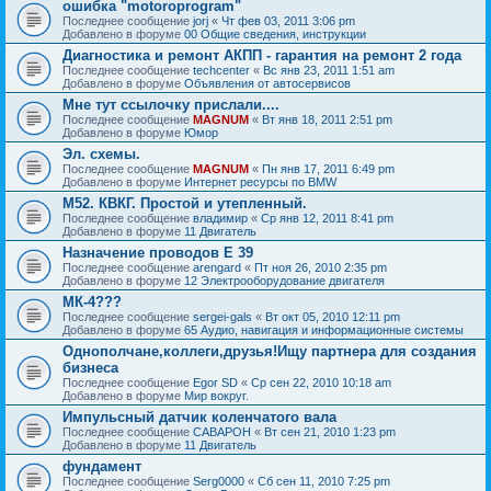
ошибка "motoroprogram"
Последнее сообщение
jorj
«
Чт фев 03, 2011 3:06 pm
Добавлено в форуме
00 Общие сведения, инструкции
Диагностика и ремонт АКПП - гарантия на ремонт 2 года
Последнее сообщение
techcenter
«
Вс янв 23, 2011 1:51 am
Добавлено в форуме
Объявления от автосервисов
Мне тут ссылочку прислали....
Последнее сообщение
MAGNUM
«
Вт янв 18, 2011 2:51 pm
Добавлено в форуме
Юмор
Эл. схемы.
Последнее сообщение
MAGNUM
«
Пн янв 17, 2011 6:49 pm
Добавлено в форуме
Интернет ресурсы по BMW
М52. КВКГ. Простой и утепленный.
Последнее сообщение
владимир
«
Ср янв 12, 2011 8:41 pm
Добавлено в форуме
11 Двигатель
Назначение проводов Е 39
Последнее сообщение
arengard
«
Пт ноя 26, 2010 2:35 pm
Добавлено в форуме
12 Электрооборудование двигателя
МК-4???
Последнее сообщение
sergei-gals
«
Вт окт 05, 2010 12:11 pm
Добавлено в форуме
65 Аудио, навигация и информационные системы
Однополчане,коллеги,друзья!Ищу партнера для создания
бизнеса
Последнее сообщение
Egor SD
«
Ср сен 22, 2010 10:18 am
Добавлено в форуме
Мир вокруг.
Импульсный датчик коленчатого вала
Последнее сообщение
CABAPOH
«
Вт сен 21, 2010 1:23 pm
Добавлено в форуме
11 Двигатель
фундамент
Последнее сообщение
Serg0000
«
Сб сен 11, 2010 7:25 pm