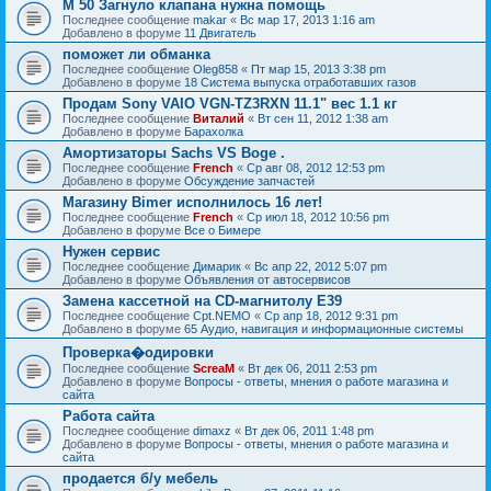
M 50 Загнуло клапана нужна помощь
Последнее сообщение
makar
«
Вс мар 17, 2013 1:16 am
Добавлено в форуме
11 Двигатель
поможет ли обманка
Последнее сообщение
Oleg858
«
Пт мар 15, 2013 3:38 pm
Добавлено в форуме
18 Система выпуска отработавших газов
Продам Sony VAIO VGN-TZ3RXN 11.1" вес 1.1 кг
Последнее сообщение
Виталий
«
Вт сен 11, 2012 1:38 am
Добавлено в форуме
Барахолка
Амортизаторы Sachs VS Boge .
Последнее сообщение
French
«
Ср авг 08, 2012 12:53 pm
Добавлено в форуме
Обсуждение запчастей
Магазину Bimer исполнилось 16 лет!
Последнее сообщение
French
«
Ср июл 18, 2012 10:56 pm
Добавлено в форуме
Все о Бимере
Нужен сервис
Последнее сообщение
Димарик
«
Вс апр 22, 2012 5:07 pm
Добавлено в форуме
Объявления от автосервисов
Замена кассетной на СD-магнитолу Е39
Последнее сообщение
Cpt.NEMO
«
Ср апр 18, 2012 9:31 pm
Добавлено в форуме
65 Аудио, навигация и информационные системы
Проверка�одировки
Последнее сообщение
ScreaM
«
Вт дек 06, 2011 2:53 pm
Добавлено в форуме
Вопросы - ответы, мнения о работе магазина и
сайта
Работа сайта
Последнее сообщение
dimaxz
«
Вт дек 06, 2011 1:48 pm
Добавлено в форуме
Вопросы - ответы, мнения о работе магазина и
сайта
продается б/у мебель