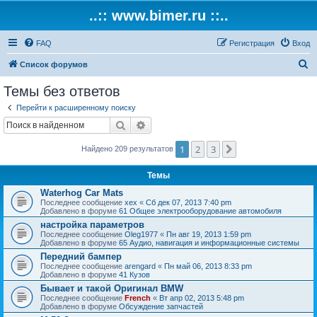
..:: www.bimer.ru ::..
FAQ
Регистрация
Вход
П
Список форумов
о
Темы без ответов
и
Перейти к расширенному поиску
с
Поиск
Расширенный поиск
к
1
2
3
След.
Найдено 209 результатов
Темы
Waterhog Car Mats
Последнее сообщение
xex
«
Сб дек 07, 2013 7:40 pm
Добавлено в форуме
61 Общее электрооборудование автомобиля
настройка параметров
Последнее сообщение
Oleg1977
«
Пн авг 19, 2013 1:59 pm
Добавлено в форуме
65 Аудио, навигация и информационные системы
Передний бампер
Последнее сообщение
arengard
«
Пн май 06, 2013 8:33 pm
Добавлено в форуме
41 Кузов
Бывает и такой Оригинал BMW
Последнее сообщение
French
«
Вт апр 02, 2013 5:48 pm
Добавлено в форуме
Обсуждение запчастей