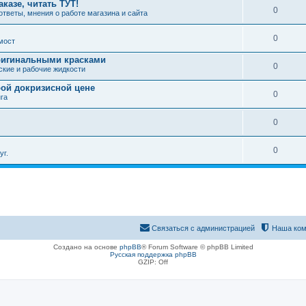
казе, читать ТУТ!
0
ответы, мнения о работе магазина и сайта
0
мост
ригинальными красками
0
ские и рабочие жидкости
рой докризисной цене
0
га
0
0
уг.
Связаться с администрацией
Наша ком
Создано на основе
phpBB
® Forum Software © phpBB Limited
Русская поддержка phpBB
GZIP: Off