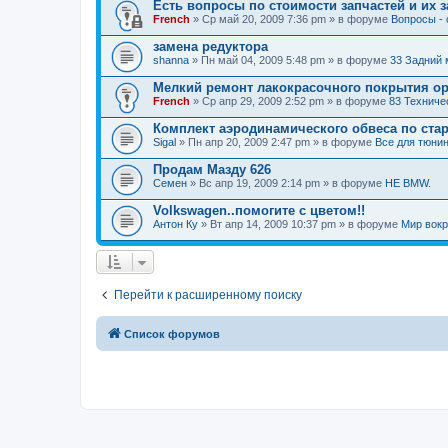
Есть вопросы по стоимости запчастей и их за
French
» Ср май 20, 2009 7:36 pm » в форуме
Вопросы - 
замена редуктора
shanna
» Пн май 04, 2009 5:48 pm » в форуме
33 Задний 
Мелкий ремонт лакокрасочного покрытия о
French
» Ср апр 29, 2009 2:52 pm » в форуме
83 Техниче
Комплект аэродинамического обвеса по ста
Sigal
» Пн апр 20, 2009 2:47 pm » в форуме
Все для тюнин
Продам Мазду 626
Семен
» Вс апр 19, 2009 2:14 pm » в форуме
НЕ BMW.
Volkswagen..помогите с цветом!!
Антон Ку
» Вт апр 14, 2009 10:37 pm » в форуме
Мир вокр
Перейти к расширенному поиску
Список форумов