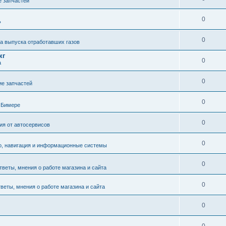
 запчастей
0
ь
0
а выпуска отработавших газов
кг
0
а
0
е запчастей
0
 Бимере
0
я от автосервисов
0
о, навигация и информационные системы
0
тветы, мнения о работе магазина и сайта
0
тветы, мнения о работе магазина и сайта
0