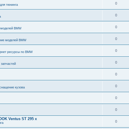
0
 для тюнинга
0
а
0
 моделей BMW
0
ние моделей BMW
0
рнет ресурсы по BMW
0
 запчастей
0
.
0
снащение кузова
0
0
OK Ventus ST 295 x
0
нга