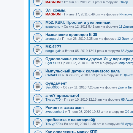
MAGNUM
» Вт янв 18, 2011 2:51 pm » в форуме
Юмор
Эл. схемы.
MAGNUM
» Пн янв 17, 2011 6:49 pm » в форуме
Интерне
М52. КВКГ. Простой и утепленный.
владимир
» Ср янв 12, 2011 8:41 pm » в форуме
11 Двига
Назначение проводов Е 39
arengard
» Пт ноя 26, 2010 2:35 pm » в форуме
12 Электр
МК-4???
sergei-gals
» Вт окт 05, 2010 12:11 pm » в форуме
65 Ауди
Однополчане,коллеги,друзья!Ищу партнера 
Egor SD
» Ср сен 22, 2010 10:18 am » в форуме
Мир вокру
Импульсный датчик коленчатого вала
CABAPOH
» Вт сен 21, 2010 1:23 pm » в форуме
11 Двига
фундамент
Serg0000
» Сб сен 11, 2010 7:25 pm » в форуме
Дом и Быт
а чё? прикольно!
Тимур770
» Пт сен 10, 2010 12:18 am » в форуме
65 Ауд
Реионт и заказ акпп
zvezdochet1
» Пт сен 03, 2010 10:32 am » в форуме
Объя
проблемка с навигацией((
Тимур770
» Вс авг 15, 2010 12:38 am » в форуме
65 Ауди
Как определить марку КПП