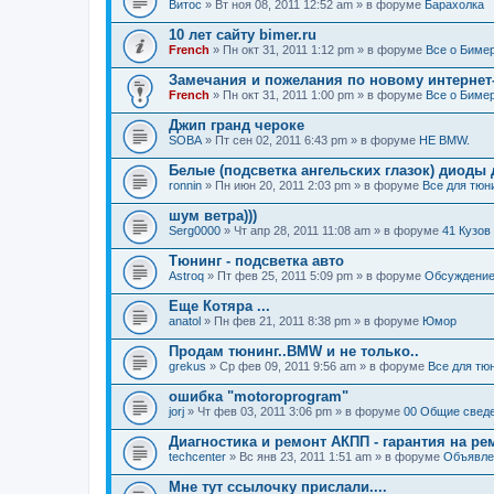
Витос
» Вт ноя 08, 2011 12:52 am » в форуме
Барахолка
10 лет сайту bimer.ru
French
» Пн окт 31, 2011 1:12 pm » в форуме
Все о Биме
Замечания и пожелания по новому интернет
French
» Пн окт 31, 2011 1:00 pm » в форуме
Все о Биме
Джип гранд чероке
SOBA
» Пт сен 02, 2011 6:43 pm » в форуме
НЕ BMW.
Белые (подсветка ангельских глазок) диоды
ronnin
» Пн июн 20, 2011 2:03 pm » в форуме
Все для тюн
шум ветра)))
Serg0000
» Чт апр 28, 2011 11:08 am » в форуме
41 Кузов
Тюнинг - подсветка авто
Astroq
» Пт фев 25, 2011 5:09 pm » в форуме
Обсуждение 
Еще Котяра ...
anatol
» Пн фев 21, 2011 8:38 pm » в форуме
Юмор
Продам тюнинг..BMW и не только..
grekus
» Ср фев 09, 2011 9:56 am » в форуме
Все для тю
ошибка "motoroprogram"
jorj
» Чт фев 03, 2011 3:06 pm » в форуме
00 Общие сведе
Диагностика и ремонт АКПП - гарантия на ре
techcenter
» Вс янв 23, 2011 1:51 am » в форуме
Объявле
Мне тут ссылочку прислали....