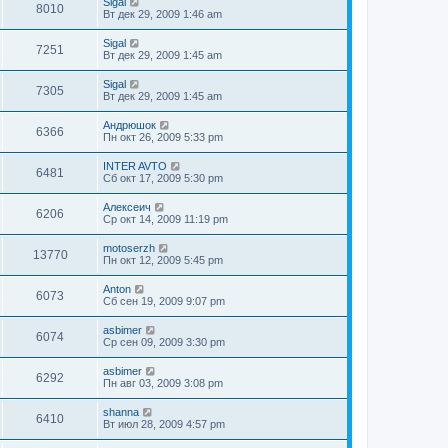
Sigal
8010
Вт дек 29, 2009 1:46 am
Sigal
7251
Вт дек 29, 2009 1:45 am
Sigal
7305
Вт дек 29, 2009 1:45 am
Андрюшок
6366
Пн окт 26, 2009 5:33 pm
INTER AVTO
6481
Сб окт 17, 2009 5:30 pm
Алексеич
6206
Ср окт 14, 2009 11:19 pm
motoserzh
13770
Пн окт 12, 2009 5:45 pm
Anton
6073
Сб сен 19, 2009 9:07 pm
asbimer
6074
Ср сен 09, 2009 3:30 pm
asbimer
6292
Пн авг 03, 2009 3:08 pm
shanna
6410
Вт июл 28, 2009 4:57 pm