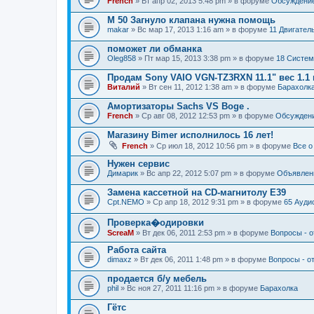
French
» Вт апр 02, 2013 5:48 pm » в форуме
Обсуждение
M 50 Загнуло клапана нужна помощь
makar
» Вс мар 17, 2013 1:16 am » в форуме
11 Двигател
поможет ли обманка
Oleg858
» Пт мар 15, 2013 3:38 pm » в форуме
18 Систем
Продам Sony VAIO VGN-TZ3RXN 11.1" вес 1.1 
Виталий
» Вт сен 11, 2012 1:38 am » в форуме
Барахолк
Амортизаторы Sachs VS Boge .
French
» Ср авг 08, 2012 12:53 pm » в форуме
Обсуждени
Магазину Bimer исполнилось 16 лет!
French
» Ср июл 18, 2012 10:56 pm » в форуме
Все о
Нужен сервис
Димарик
» Вс апр 22, 2012 5:07 pm » в форуме
Объявлени
Замена кассетной на СD-магнитолу Е39
Cpt.NEMO
» Ср апр 18, 2012 9:31 pm » в форуме
65 Ауди
Проверка�одировки
ScreaM
» Вт дек 06, 2011 2:53 pm » в форуме
Вопросы - о
Работа сайта
dimaxz
» Вт дек 06, 2011 1:48 pm » в форуме
Вопросы - о
продается б/у мебель
phil
» Вс ноя 27, 2011 11:16 pm » в форуме
Барахолка
Гётс