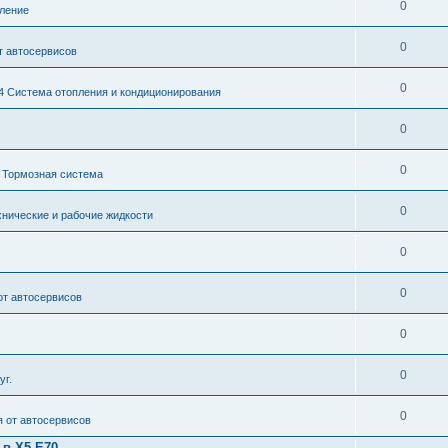
0
ление
0
т автосервисов
0
4 Система отопления и кондиционирования
0
0
 Тормозная система
0
хнические и рабочие жидкости
0
0
от автосервисов
0
0
уг.
0
 от автосервисов
 в X5 E70