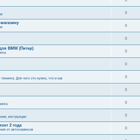
0
0
ре
-магазину
0
ре
0
 для BMW (Питер)
0
инга
0
0
тюнинга. Для чего это нужно, что и как
0
0
нинга
0
ния, инструкции
монт 2 года
0
ния от автосервисов