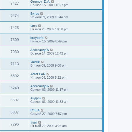
Gromov_D.A.
7427
Ср июл 15, 2009 11:27 pm
Витос
6474
Чт июл 09, 2009 10:44 pm
farro
7423
Пт июн 26, 2009 10:38 pm
breyton's
7309
Пн июн 15, 2009 8:49 pm
АлександрЪ
7030
Вс июн 14, 2009 12:42 pm
Valerik
7113
Вт июн 09, 2009 9:00 pm
AeroPLAN
6692
Чт июн 04, 2009 5:22 pm
АлександрЪ
6240
Ср июн 03, 2009 11:17 pm
Андрей
6507
Ср июн 03, 2009 11:33 am
ГОША
6837
Ср май 27, 2009 7:57 pm
Sigal
7296
Пт май 22, 2009 3:25 am