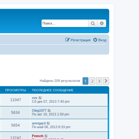
Поиск
Расширенный по
Регистрация
Вход
1
2
3
След.
Найдено 209 результатов
ПРОСМОТРЫ
ПОСЛЕДНЕЕ СООБЩЕНИЕ
xex
11047
Сб дек 07, 2013 7:40 pm
Oleg1977
5634
Пн авг 19, 2013 1:59 pm
arengard
5654
Пн май 06, 2013 8:33 pm
French
13742