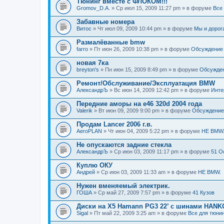
Тюнинг вместе с ФЛОКОМ!!!
Gromov_D.A.
» Ср июл 15, 2009 11:27 pm » в форуме
Все
Забавные номера
Витос
» Чт июл 09, 2009 10:44 pm » в форуме
Мы и дорог
Размалёванные bmw
farro
» Пт июн 26, 2009 10:38 pm » в форуме
Обсуждение
новая 7ка
breyton's
» Пн июн 15, 2009 8:49 pm » в форуме
Обсужде
Ремонт/Обслуживание/Эксплуатация BMW
АлександрЪ
» Вс июн 14, 2009 12:42 pm » в форуме
Инте
Передние аморы на e46 320d 2004 года
Valerik
» Вт июн 09, 2009 9:00 pm » в форуме
Обсуждение
Продам Lancer 2006 г.в.
AeroPLAN
» Чт июн 04, 2009 5:22 pm » в форуме
НЕ BMW
Не опускаются задние стекла
АлександрЪ
» Ср июн 03, 2009 11:17 pm » в форуме
51 О
Куплю ОКУ
Андрей
» Ср июн 03, 2009 11:33 am » в форуме
НЕ BMW.
Нужен вменяемый электрик.
ГОША
» Ср май 27, 2009 7:57 pm » в форуме
41 Кузов
Диски на X5 Hamann PG3 22’ с шинами HANKO
Sigal
» Пт май 22, 2009 3:25 am » в форуме
Все для тюни