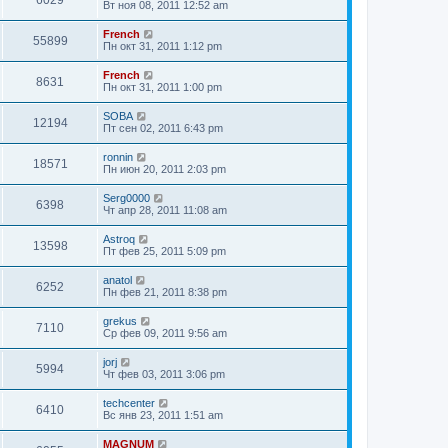
6029
Вт ноя 08, 2011 12:52 am
French
55899
Пн окт 31, 2011 1:12 pm
French
8631
Пн окт 31, 2011 1:00 pm
SOBA
12194
Пт сен 02, 2011 6:43 pm
ronnin
18571
Пн июн 20, 2011 2:03 pm
Serg0000
6398
Чт апр 28, 2011 11:08 am
Astroq
13598
Пт фев 25, 2011 5:09 pm
anatol
6252
Пн фев 21, 2011 8:38 pm
grekus
7110
Ср фев 09, 2011 9:56 am
jorj
5994
Чт фев 03, 2011 3:06 pm
techcenter
6410
Вс янв 23, 2011 1:51 am
MAGNUM