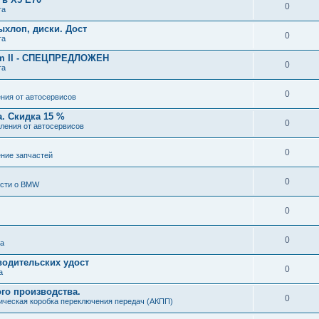
0
га
ыхлоп, диски. Дост
0
га
um II - СПЕЦПРЕДЛОЖЕН
0
га
0
ния от автосервисов
. Скидка 15 %
0
ления от автосервисов
0
ние запчастей
0
ости о BMW
0
0
га
водительских удост
0
а
го производства.
0
ическая коробка переключения передач (АКПП)