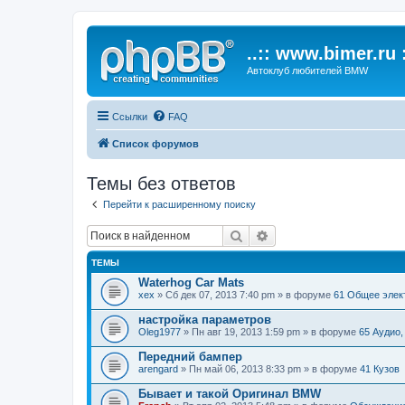
..:: www.bimer.ru :
Автоклуб любителей BMW
Ссылки
FAQ
Список форумов
Темы без ответов
Перейти к расширенному поиску
Поиск
Расширенный поиск
ТЕМЫ
Waterhog Car Mats
xex
» Сб дек 07, 2013 7:40 pm » в форуме
61 Общее элек
настройка параметров
Oleg1977
» Пн авг 19, 2013 1:59 pm » в форуме
65 Аудио
Передний бампер
arengard
» Пн май 06, 2013 8:33 pm » в форуме
41 Кузов
Бывает и такой Оригинал BMW