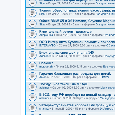
Sigal
» Вт дек 29, 2009 1:46 am » в форуме
Все для тюнин
Тюнинг обвес, оптика, тюнинг-аксессуары, в
Sigal
» Вт дек 29, 2009 1:45 am » в форуме
Все для тюнин
Обвес BMW X5 и X6 Hamann, Cayenne Magn
Sigal
» Вт дек 29, 2009 1:45 am » в форуме
Все для тюнин
Капитальный ремонт двигателя
Андрюшок
» Пн окт 26, 2009 5:33 pm » в форуме
Объявле
ООО Интер Авто Кузовной ремонт и покраска
INTER AVTO
» Сб окт 17, 2009 5:30 pm » в форуме
Объяв
Блок управления двигуна на 540
Алексеич
» Ср окт 14, 2009 11:19 pm » в форуме
Обсужде
Новинка
motoserzh
» Пн окт 12, 2009 5:45 pm » в форуме
Все нов
Гаражно-балконная распродажа для детей.
Anton
» Сб сен 19, 2009 9:07 pm » в форуме
НЕ BMW.
"Воздушное такси" на МКАДЕ
asbimer
» Ср сен 09, 2009 3:30 pm » в форуме
Мы и доро
В 2011 году РФ перейдет на новый стандарт 
asbimer
» Пн авг 03, 2009 3:08 pm » в форуме
Мы и дорог
Четырехступенчатая коробка GM французско
shanna
» Вт июл 28, 2009 4:57 pm » в форуме
24 Автомат