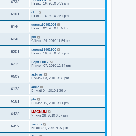
6738
Пт июл 16, 2010 5:39 pm
elen
6281
Пт июл 16, 2010 2:54 pm
serega19861906
6140
Пт июл 02, 2010 11:53 pm
phil
6346
Сб июн 26, 2010 11:54 pm
serega19861906
6301
Пт июн 18, 2010 5:37 pm
Боряныччч
6219
Пн июн 07, 2010 12:54 pm
asbimer
6508
Сб май 08, 2010 3:35 pm
abulo
6138
Вт май 04, 2010 1:36 pm
phil
6581
Пн мар 15, 2010 3:11 pm
MAGNUM
6428
Чт янв 28, 2010 6:07 pm
vaxvax
6459
Вс янв 24, 2010 4:07 pm