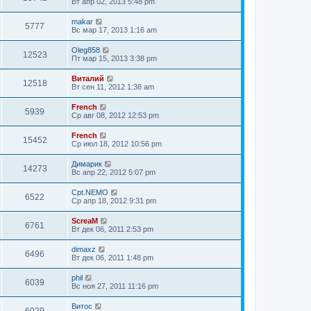
Вт апр 02, 2013 5:48 pm
makar
5777
Вс мар 17, 2013 1:16 am
Oleg858
12523
Пт мар 15, 2013 3:38 pm
Виталий
12518
Вт сен 11, 2012 1:38 am
French
5939
Ср авг 08, 2012 12:53 pm
French
15452
Ср июл 18, 2012 10:56 pm
Димарик
14273
Вс апр 22, 2012 5:07 pm
Cpt.NEMO
6522
Ср апр 18, 2012 9:31 pm
ScreaM
6761
Вт дек 06, 2011 2:53 pm
dimaxz
6496
Вт дек 06, 2011 1:48 pm
phil
6039
Вс ноя 27, 2011 11:16 pm
Витос