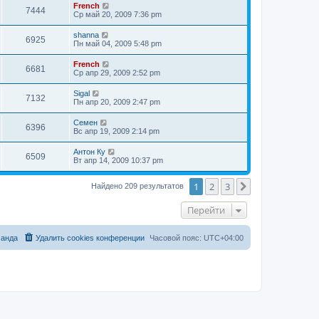
French
7444
Ср май 20, 2009 7:36 pm
shanna
6925
Пн май 04, 2009 5:48 pm
French
6681
Ср апр 29, 2009 2:52 pm
Sigal
7132
Пн апр 20, 2009 2:47 pm
Семен
6396
Вс апр 19, 2009 2:14 pm
Антон Ку
6509
Вт апр 14, 2009 10:37 pm
1
2
3
След.
Найдено 209 результатов
Перейти
анда
Удалить cookies конференции
Часовой пояс:
UTC+04:00