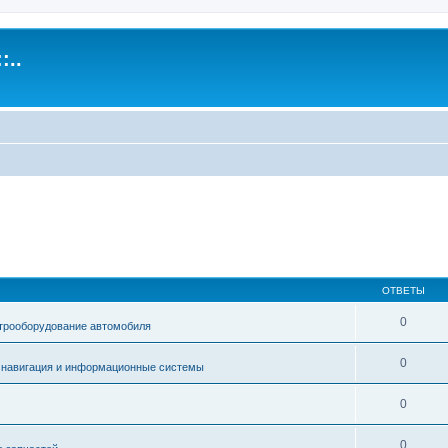
:..
ОТВЕТЫ
0
трооборудование автомобиля
0
, навигация и информационные системы
0
0