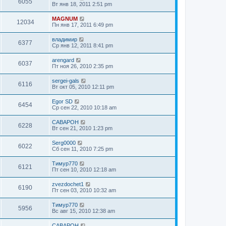
6055
Вт янв 18, 2011 2:51 pm
MAGNUM
12034
Пн янв 17, 2011 6:49 pm
владимир
6377
Ср янв 12, 2011 8:41 pm
arengard
6037
Пт ноя 26, 2010 2:35 pm
sergei-gals
6116
Вт окт 05, 2010 12:11 pm
Egor SD
6454
Ср сен 22, 2010 10:18 am
CABAPOH
6228
Вт сен 21, 2010 1:23 pm
Serg0000
6022
Сб сен 11, 2010 7:25 pm
Тимур770
6121
Пт сен 10, 2010 12:18 am
zvezdochet1
6190
Пт сен 03, 2010 10:32 am
Тимур770
5956
Вс авг 15, 2010 12:38 am
CABAPOH