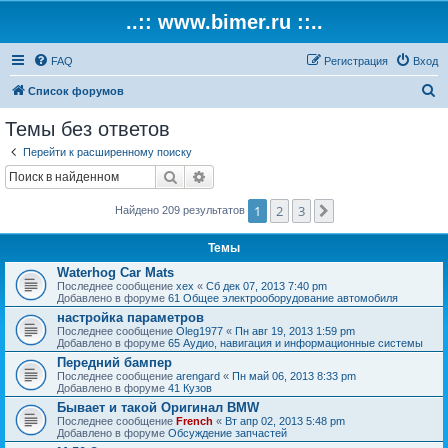
..:: www.bimer.ru ::..
FAQ
Регистрация
Вход
П
Список форумов
о
Темы без ответов
и
Перейти к расширенному поиску
с
Поиск
Расширенный поиск
к
1
2
3
След.
Найдено 209 результатов
Темы
Waterhog Car Mats
Последнее сообщение
xex
«
Сб дек 07, 2013 7:40 pm
Добавлено в форуме
61 Общее электрооборудование автомобиля
настройка параметров
Последнее сообщение
Oleg1977
«
Пн авг 19, 2013 1:59 pm
Добавлено в форуме
65 Аудио, навигация и информационные системы
Передний бампер
Последнее сообщение
arengard
«
Пн май 06, 2013 8:33 pm
Добавлено в форуме
41 Кузов
Бывает и такой Оригинал BMW
Последнее сообщение
French
«
Вт апр 02, 2013 5:48 pm
Добавлено в форуме
Обсуждение запчастей