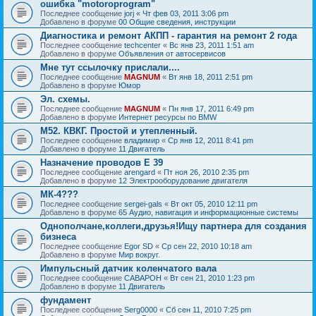
ошибка "motoroprogram"
Последнее сообщение
jorj
«
Чт фев 03, 2011 3:06 pm
Добавлено в форуме
00 Общие сведения, инструкции
Диагностика и ремонт АКПП - гарантия на ремонт 2 года
Последнее сообщение
techcenter
«
Вс янв 23, 2011 1:51 am
Добавлено в форуме
Объявления от автосервисов
Мне тут ссылочку прислали....
Последнее сообщение
MAGNUM
«
Вт янв 18, 2011 2:51 pm
Добавлено в форуме
Юмор
Эл. схемы.
Последнее сообщение
MAGNUM
«
Пн янв 17, 2011 6:49 pm
Добавлено в форуме
Интернет ресурсы по BMW
М52. КВКГ. Простой и утепленный.
Последнее сообщение
владимир
«
Ср янв 12, 2011 8:41 pm
Добавлено в форуме
11 Двигатель
Назначение проводов Е 39
Последнее сообщение
arengard
«
Пт ноя 26, 2010 2:35 pm
Добавлено в форуме
12 Электрооборудование двигателя
МК-4???
Последнее сообщение
sergei-gals
«
Вт окт 05, 2010 12:11 pm
Добавлено в форуме
65 Аудио, навигация и информационные системы
Однополчане,коллеги,друзья!Ищу партнера для создания
бизнеса
Последнее сообщение
Egor SD
«
Ср сен 22, 2010 10:18 am
Добавлено в форуме
Мир вокруг.
Импульсный датчик коленчатого вала
Последнее сообщение
CABAPOH
«
Вт сен 21, 2010 1:23 pm
Добавлено в форуме
11 Двигатель
фундамент
Последнее сообщение
Serg0000
«
Сб сен 11, 2010 7:25 pm