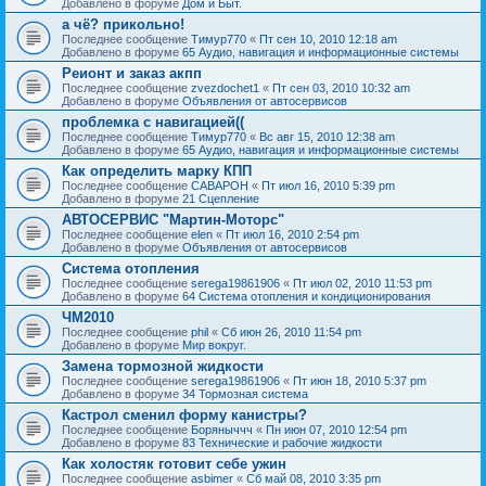
Добавлено в форуме
Дом и Быт.
а чё? прикольно!
Последнее сообщение
Тимур770
«
Пт сен 10, 2010 12:18 am
Добавлено в форуме
65 Аудио, навигация и информационные системы
Реионт и заказ акпп
Последнее сообщение
zvezdochet1
«
Пт сен 03, 2010 10:32 am
Добавлено в форуме
Объявления от автосервисов
проблемка с навигацией((
Последнее сообщение
Тимур770
«
Вс авг 15, 2010 12:38 am
Добавлено в форуме
65 Аудио, навигация и информационные системы
Как определить марку КПП
Последнее сообщение
CABAPOH
«
Пт июл 16, 2010 5:39 pm
Добавлено в форуме
21 Сцепление
АВТОСЕРВИС "Мартин-Моторс"
Последнее сообщение
elen
«
Пт июл 16, 2010 2:54 pm
Добавлено в форуме
Объявления от автосервисов
Система отопления
Последнее сообщение
serega19861906
«
Пт июл 02, 2010 11:53 pm
Добавлено в форуме
64 Система отопления и кондиционирования
ЧМ2010
Последнее сообщение
phil
«
Сб июн 26, 2010 11:54 pm
Добавлено в форуме
Мир вокруг.
Замена тормозной жидкости
Последнее сообщение
serega19861906
«
Пт июн 18, 2010 5:37 pm
Добавлено в форуме
34 Тормозная система
Кастрол сменил форму канистры?
Последнее сообщение
Боряныччч
«
Пн июн 07, 2010 12:54 pm
Добавлено в форуме
83 Технические и рабочие жидкости
Как холостяк готовит себе ужин
Последнее сообщение
asbimer
«
Сб май 08, 2010 3:35 pm