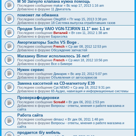
M 50 Загнуло клапана нужна помощь
Последнее сообщение
makar
«
Вс мар 17, 2013 1:16 am
Добавлено в форуме
11 Двигатель
поможет ли обманка
Последнее сообщение
Oleg858
«
Пт мар 15, 2013 3:38 pm
Добавлено в форуме
18 Система выпуска отработавших газов
Продам Sony VAIO VGN-TZ3RXN 11.1" вес 1.1 кг
Последнее сообщение
Виталий
«
Вт сен 11, 2012 1:38 am
Добавлено в форуме
Барахолка
Амортизаторы Sachs VS Boge .
Последнее сообщение
French
«
Ср авг 08, 2012 12:53 pm
Добавлено в форуме
Обсуждение запчастей
Магазину Bimer исполнилось 16 лет!
Последнее сообщение
French
«
Ср июл 18, 2012 10:56 pm
Добавлено в форуме
Все о Бимере
Нужен сервис
Последнее сообщение
Димарик
«
Вс апр 22, 2012 5:07 pm
Добавлено в форуме
Объявления от автосервисов
Замена кассетной на СD-магнитолу Е39
Последнее сообщение
Cpt.NEMO
«
Ср апр 18, 2012 9:31 pm
Добавлено в форуме
65 Аудио, навигация и информационные системы
Проверка�одировки
Последнее сообщение
ScreaM
«
Вт дек 06, 2011 2:53 pm
Добавлено в форуме
Вопросы - ответы, мнения о работе магазина и
сайта
Работа сайта
Последнее сообщение
dimaxz
«
Вт дек 06, 2011 1:48 pm
Добавлено в форуме
Вопросы - ответы, мнения о работе магазина и
сайта
продается б/у мебель