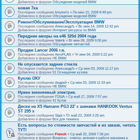
Добавлено в форуме
Обсуждение моделей BMW
новая 7ка
Последнее сообщение
breyton's
«
Пн июн 15, 2009 8:49 pm
Добавлено в форуме
Обсуждение моделей BMW
Ремонт/Обслуживание/Эксплуатация BMW
Последнее сообщение
АлександрЪ
«
Вс июн 14, 2009 12:42 pm
Добавлено в форуме
Интернет ресурсы по BMW
Передние аморы на e46 320d 2004 года
Последнее сообщение
Valerik
«
Вт июн 09, 2009 9:00 pm
Добавлено в форуме
Обсуждение запчастей
Продам Lancer 2006 г.в.
Последнее сообщение
AeroPLAN
«
Чт июн 04, 2009 5:22 pm
Добавлено в форуме
НЕ BMW.
Не опускаются задние стекла
Последнее сообщение
АлександрЪ
«
Ср июн 03, 2009 11:17 pm
Добавлено в форуме
51 Оснащение кузова
Куплю ОКУ
Последнее сообщение
Андрей
«
Ср июн 03, 2009 11:33 am
Добавлено в форуме
НЕ BMW.
Нужен вменяемый электрик.
Последнее сообщение
ГОША
«
Ср май 27, 2009 7:57 pm
Добавлено в форуме
41 Кузов
Диски на X5 Hamann PG3 22’ с шинами HANKOOK Ventus
ST 295 x
Последнее сообщение
Sigal
«
Пт май 22, 2009 3:25 am
Добавлено в форуме
Все для тюнинга
Есть вопросы по стоимости запчастей и их заказе, читать
ТУТ!
Последнее сообщение
French
«
Ср май 20, 2009 7:36 pm
Добавлено в форуме
Вопросы - ответы, мнения о работе магазина и