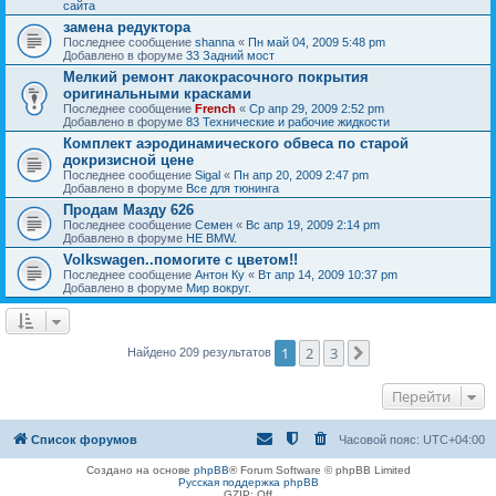
сайта
замена редуктора
Последнее сообщение
shanna
«
Пн май 04, 2009 5:48 pm
Добавлено в форуме
33 Задний мост
Мелкий ремонт лакокрасочного покрытия
оригинальными красками
Последнее сообщение
French
«
Ср апр 29, 2009 2:52 pm
Добавлено в форуме
83 Технические и рабочие жидкости
Комплект аэродинамического обвеса по старой
докризисной цене
Последнее сообщение
Sigal
«
Пн апр 20, 2009 2:47 pm
Добавлено в форуме
Все для тюнинга
Продам Мазду 626
Последнее сообщение
Семен
«
Вс апр 19, 2009 2:14 pm
Добавлено в форуме
НЕ BMW.
Volkswagen..помогите с цветом!!
Последнее сообщение
Антон Ку
«
Вт апр 14, 2009 10:37 pm
Добавлено в форуме
Мир вокруг.
1
2
3
След.
Найдено 209 результатов
Перейти
Список форумов
Часовой пояс:
UTC+04:00
Создано на основе
phpBB
® Forum Software © phpBB Limited
Русская поддержка phpBB
GZIP: Off