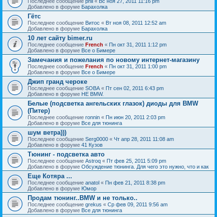
Последнее сообщение
phil
«
Вс ноя 27, 2011 11:16 pm
Добавлено в форуме
Барахолка
Гётс
Последнее сообщение
Витос
«
Вт ноя 08, 2011 12:52 am
Добавлено в форуме
Барахолка
10 лет сайту bimer.ru
Последнее сообщение
French
«
Пн окт 31, 2011 1:12 pm
Добавлено в форуме
Все о Бимере
Замечания и пожелания по новому интернет-магазину
Последнее сообщение
French
«
Пн окт 31, 2011 1:00 pm
Добавлено в форуме
Все о Бимере
Джип гранд чероке
Последнее сообщение
SOBA
«
Пт сен 02, 2011 6:43 pm
Добавлено в форуме
НЕ BMW.
Белые (подсветка ангельских глазок) диоды для BMW
(Питер)
Последнее сообщение
ronnin
«
Пн июн 20, 2011 2:03 pm
Добавлено в форуме
Все для тюнинга
шум ветра)))
Последнее сообщение
Serg0000
«
Чт апр 28, 2011 11:08 am
Добавлено в форуме
41 Кузов
Тюнинг - подсветка авто
Последнее сообщение
Astroq
«
Пт фев 25, 2011 5:09 pm
Добавлено в форуме
Обсуждение тюнинга. Для чего это нужно, что и как
Еще Котяра ...
Последнее сообщение
anatol
«
Пн фев 21, 2011 8:38 pm
Добавлено в форуме
Юмор
Продам тюнинг..BMW и не только..
Последнее сообщение
grekus
«
Ср фев 09, 2011 9:56 am
Добавлено в форуме
Все для тюнинга