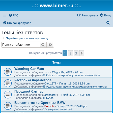
..:: www.bimer.ru ::..
FAQ
Регистрация
Вход
П
Список форумов
о
Темы без ответов
и
Перейти к расширенному поиску
с
Поиск
Расширенный поиск
к
1
2
3
След.
Найдено 209 результатов
Темы
Waterhog Car Mats
Последнее сообщение
xex
«
Сб дек 07, 2013 7:40 pm
Добавлено в форуме
61 Общее электрооборудование автомобиля
настройка параметров
Последнее сообщение
Oleg1977
«
Пн авг 19, 2013 1:59 pm
Добавлено в форуме
65 Аудио, навигация и информационные системы
Передний бампер
Последнее сообщение
arengard
«
Пн май 06, 2013 8:33 pm
Добавлено в форуме
41 Кузов
Бывает и такой Оригинал BMW
Последнее сообщение
French
«
Вт апр 02, 2013 5:48 pm
Добавлено в форуме
Обсуждение запчастей