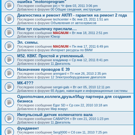
ошибка "motoroprogram"
Последнее сообщение
jorj
«
Чт фев 03, 2011 3:06 pm
Добавлено в форуме
00 Общие сведения, инструкции
Диагностика и ремонт АКПП - гарантия на ремонт 2 года
Последнее сообщение
techcenter
«
Вс янв 23, 2011 1:51 am
Добавлено в форуме
Объявления от автосервисов
Мне тут ссылочку прислали....
Последнее сообщение
MAGNUM
«
Вт янв 18, 2011 2:51 pm
Добавлено в форуме
Юмор
Эл. схемы.
Последнее сообщение
MAGNUM
«
Пн янв 17, 2011 6:49 pm
Добавлено в форуме
Интернет ресурсы по BMW
М52. КВКГ. Простой и утепленный.
Последнее сообщение
владимир
«
Ср янв 12, 2011 8:41 pm
Добавлено в форуме
11 Двигатель
Назначение проводов Е 39
Последнее сообщение
arengard
«
Пт ноя 26, 2010 2:35 pm
Добавлено в форуме
12 Электрооборудование двигателя
МК-4???
Последнее сообщение
sergei-gals
«
Вт окт 05, 2010 12:11 pm
Добавлено в форуме
65 Аудио, навигация и информационные системы
Однополчане,коллеги,друзья!Ищу партнера для создания
бизнеса
Последнее сообщение
Egor SD
«
Ср сен 22, 2010 10:18 am
Добавлено в форуме
Мир вокруг.
Импульсный датчик коленчатого вала
Последнее сообщение
CABAPOH
«
Вт сен 21, 2010 1:23 pm
Добавлено в форуме
11 Двигатель
фундамент
Последнее сообщение
Serg0000
«
Сб сен 11, 2010 7:25 pm