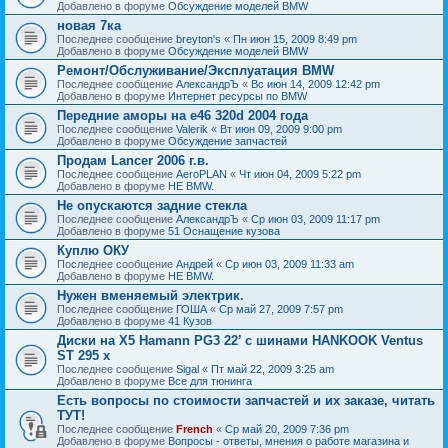
Добавлено в форуме
Обсуждение моделей BMW
новая 7ка
Последнее сообщение
breyton's
«
Пн июн 15, 2009 8:49 pm
Добавлено в форуме
Обсуждение моделей BMW
Ремонт/Обслуживание/Эксплуатация BMW
Последнее сообщение
АлександрЪ
«
Вс июн 14, 2009 12:42 pm
Добавлено в форуме
Интернет ресурсы по BMW
Передние аморы на e46 320d 2004 года
Последнее сообщение
Valerik
«
Вт июн 09, 2009 9:00 pm
Добавлено в форуме
Обсуждение запчастей
Продам Lancer 2006 г.в.
Последнее сообщение
AeroPLAN
«
Чт июн 04, 2009 5:22 pm
Добавлено в форуме
НЕ BMW.
Не опускаются задние стекла
Последнее сообщение
АлександрЪ
«
Ср июн 03, 2009 11:17 pm
Добавлено в форуме
51 Оснащение кузова
Куплю ОКУ
Последнее сообщение
Андрей
«
Ср июн 03, 2009 11:33 am
Добавлено в форуме
НЕ BMW.
Нужен вменяемый электрик.
Последнее сообщение
ГОША
«
Ср май 27, 2009 7:57 pm
Добавлено в форуме
41 Кузов
Диски на X5 Hamann PG3 22’ с шинами HANKOOK Ventus
ST 295 x
Последнее сообщение
Sigal
«
Пт май 22, 2009 3:25 am
Добавлено в форуме
Все для тюнинга
Есть вопросы по стоимости запчастей и их заказе, читать
ТУТ!
Последнее сообщение
French
«
Ср май 20, 2009 7:36 pm
Добавлено в форуме
Вопросы - ответы, мнения о работе магазина и