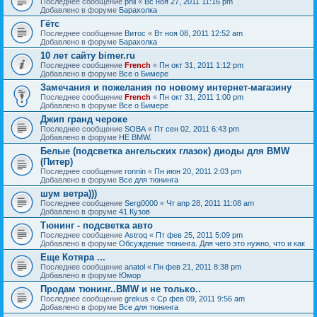
Последнее сообщение
phil
«
Вс ноя 27, 2011 11:16 pm
Добавлено в форуме
Барахолка
Гётс
Последнее сообщение
Витос
«
Вт ноя 08, 2011 12:52 am
Добавлено в форуме
Барахолка
10 лет сайту bimer.ru
Последнее сообщение
French
«
Пн окт 31, 2011 1:12 pm
Добавлено в форуме
Все о Бимере
Замечания и пожелания по новому интернет-магазину
Последнее сообщение
French
«
Пн окт 31, 2011 1:00 pm
Добавлено в форуме
Все о Бимере
Джип гранд чероке
Последнее сообщение
SOBA
«
Пт сен 02, 2011 6:43 pm
Добавлено в форуме
НЕ BMW.
Белые (подсветка ангельских глазок) диоды для BMW
(Питер)
Последнее сообщение
ronnin
«
Пн июн 20, 2011 2:03 pm
Добавлено в форуме
Все для тюнинга
шум ветра)))
Последнее сообщение
Serg0000
«
Чт апр 28, 2011 11:08 am
Добавлено в форуме
41 Кузов
Тюнинг - подсветка авто
Последнее сообщение
Astroq
«
Пт фев 25, 2011 5:09 pm
Добавлено в форуме
Обсуждение тюнинга. Для чего это нужно, что и как
Еще Котяра ...
Последнее сообщение
anatol
«
Пн фев 21, 2011 8:38 pm
Добавлено в форуме
Юмор
Продам тюнинг..BMW и не только..
Последнее сообщение
grekus
«
Ср фев 09, 2011 9:56 am
Добавлено в форуме
Все для тюнинга