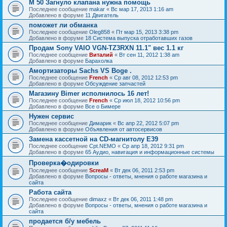
M 50 Загнуло клапана нужна помощь
Последнее сообщение
makar
«
Вс мар 17, 2013 1:16 am
Добавлено в форуме
11 Двигатель
поможет ли обманка
Последнее сообщение
Oleg858
«
Пт мар 15, 2013 3:38 pm
Добавлено в форуме
18 Система выпуска отработавших газов
Продам Sony VAIO VGN-TZ3RXN 11.1" вес 1.1 кг
Последнее сообщение
Виталий
«
Вт сен 11, 2012 1:38 am
Добавлено в форуме
Барахолка
Амортизаторы Sachs VS Boge .
Последнее сообщение
French
«
Ср авг 08, 2012 12:53 pm
Добавлено в форуме
Обсуждение запчастей
Магазину Bimer исполнилось 16 лет!
Последнее сообщение
French
«
Ср июл 18, 2012 10:56 pm
Добавлено в форуме
Все о Бимере
Нужен сервис
Последнее сообщение
Димарик
«
Вс апр 22, 2012 5:07 pm
Добавлено в форуме
Объявления от автосервисов
Замена кассетной на СD-магнитолу Е39
Последнее сообщение
Cpt.NEMO
«
Ср апр 18, 2012 9:31 pm
Добавлено в форуме
65 Аудио, навигация и информационные системы
Проверка�одировки
Последнее сообщение
ScreaM
«
Вт дек 06, 2011 2:53 pm
Добавлено в форуме
Вопросы - ответы, мнения о работе магазина и
сайта
Работа сайта
Последнее сообщение
dimaxz
«
Вт дек 06, 2011 1:48 pm
Добавлено в форуме
Вопросы - ответы, мнения о работе магазина и
сайта
продается б/у мебель