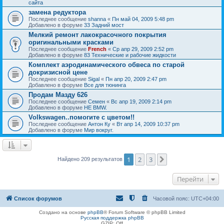
сайта
замена редуктора
Последнее сообщение
shanna
«
Пн май 04, 2009 5:48 pm
Добавлено в форуме
33 Задний мост
Мелкий ремонт лакокрасочного покрытия
оригинальными красками
Последнее сообщение
French
«
Ср апр 29, 2009 2:52 pm
Добавлено в форуме
83 Технические и рабочие жидкости
Комплект аэродинамического обвеса по старой
докризисной цене
Последнее сообщение
Sigal
«
Пн апр 20, 2009 2:47 pm
Добавлено в форуме
Все для тюнинга
Продам Мазду 626
Последнее сообщение
Семен
«
Вс апр 19, 2009 2:14 pm
Добавлено в форуме
НЕ BMW.
Volkswagen..помогите с цветом!!
Последнее сообщение
Антон Ку
«
Вт апр 14, 2009 10:37 pm
Добавлено в форуме
Мир вокруг.
1
2
3
След.
Найдено 209 результатов
Перейти
Список форумов
Часовой пояс:
UTC+04:00
Создано на основе
phpBB
® Forum Software © phpBB Limited
Русская поддержка phpBB
GZIP: Off