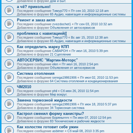
Добавлено в форуме
Дом и Быт.
а чё? прикольно!
Последнее сообщение
Тимур770
«
Пт сен 10, 2010 12:18 am
Добавлено в форуме
65 Аудио, навигация и информационные системы
Реионт и заказ акпп
Последнее сообщение
zvezdochet1
«
Пт сен 03, 2010 10:32 am
Добавлено в форуме
Объявления от автосервисов
проблемка с навигацией((
Последнее сообщение
Тимур770
«
Вс авг 15, 2010 12:38 am
Добавлено в форуме
65 Аудио, навигация и информационные системы
Как определить марку КПП
Последнее сообщение
CABAPOH
«
Пт июл 16, 2010 5:39 pm
Добавлено в форуме
21 Сцепление
АВТОСЕРВИС "Мартин-Моторс"
Последнее сообщение
elen
«
Пт июл 16, 2010 2:54 pm
Добавлено в форуме
Объявления от автосервисов
Система отопления
Последнее сообщение
serega19861906
«
Пт июл 02, 2010 11:53 pm
Добавлено в форуме
64 Система отопления и кондиционирования
ЧМ2010
Последнее сообщение
phil
«
Сб июн 26, 2010 11:54 pm
Добавлено в форуме
Мир вокруг.
Замена тормозной жидкости
Последнее сообщение
serega19861906
«
Пт июн 18, 2010 5:37 pm
Добавлено в форуме
34 Тормозная система
Кастрол сменил форму канистры?
Последнее сообщение
Боряныччч
«
Пн июн 07, 2010 12:54 pm
Добавлено в форуме
83 Технические и рабочие жидкости
Как холостяк готовит себе ужин
Последнее сообщение
asbimer
«
Сб май 08, 2010 3:35 pm