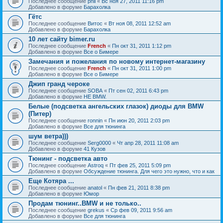
Последнее сообщение
phil
«
Вс ноя 27, 2011 11:16 pm
Добавлено в форуме
Барахолка
Гётс
Последнее сообщение
Витос
«
Вт ноя 08, 2011 12:52 am
Добавлено в форуме
Барахолка
10 лет сайту bimer.ru
Последнее сообщение
French
«
Пн окт 31, 2011 1:12 pm
Добавлено в форуме
Все о Бимере
Замечания и пожелания по новому интернет-магазину
Последнее сообщение
French
«
Пн окт 31, 2011 1:00 pm
Добавлено в форуме
Все о Бимере
Джип гранд чероке
Последнее сообщение
SOBA
«
Пт сен 02, 2011 6:43 pm
Добавлено в форуме
НЕ BMW.
Белые (подсветка ангельских глазок) диоды для BMW
(Питер)
Последнее сообщение
ronnin
«
Пн июн 20, 2011 2:03 pm
Добавлено в форуме
Все для тюнинга
шум ветра)))
Последнее сообщение
Serg0000
«
Чт апр 28, 2011 11:08 am
Добавлено в форуме
41 Кузов
Тюнинг - подсветка авто
Последнее сообщение
Astroq
«
Пт фев 25, 2011 5:09 pm
Добавлено в форуме
Обсуждение тюнинга. Для чего это нужно, что и как
Еще Котяра ...
Последнее сообщение
anatol
«
Пн фев 21, 2011 8:38 pm
Добавлено в форуме
Юмор
Продам тюнинг..BMW и не только..
Последнее сообщение
grekus
«
Ср фев 09, 2011 9:56 am
Добавлено в форуме
Все для тюнинга