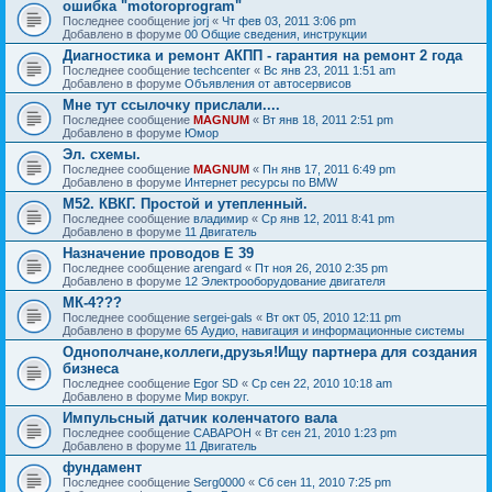
ошибка "motoroprogram"
Последнее сообщение
jorj
«
Чт фев 03, 2011 3:06 pm
Добавлено в форуме
00 Общие сведения, инструкции
Диагностика и ремонт АКПП - гарантия на ремонт 2 года
Последнее сообщение
techcenter
«
Вс янв 23, 2011 1:51 am
Добавлено в форуме
Объявления от автосервисов
Мне тут ссылочку прислали....
Последнее сообщение
MAGNUM
«
Вт янв 18, 2011 2:51 pm
Добавлено в форуме
Юмор
Эл. схемы.
Последнее сообщение
MAGNUM
«
Пн янв 17, 2011 6:49 pm
Добавлено в форуме
Интернет ресурсы по BMW
М52. КВКГ. Простой и утепленный.
Последнее сообщение
владимир
«
Ср янв 12, 2011 8:41 pm
Добавлено в форуме
11 Двигатель
Назначение проводов Е 39
Последнее сообщение
arengard
«
Пт ноя 26, 2010 2:35 pm
Добавлено в форуме
12 Электрооборудование двигателя
МК-4???
Последнее сообщение
sergei-gals
«
Вт окт 05, 2010 12:11 pm
Добавлено в форуме
65 Аудио, навигация и информационные системы
Однополчане,коллеги,друзья!Ищу партнера для создания
бизнеса
Последнее сообщение
Egor SD
«
Ср сен 22, 2010 10:18 am
Добавлено в форуме
Мир вокруг.
Импульсный датчик коленчатого вала
Последнее сообщение
CABAPOH
«
Вт сен 21, 2010 1:23 pm
Добавлено в форуме
11 Двигатель
фундамент
Последнее сообщение
Serg0000
«
Сб сен 11, 2010 7:25 pm