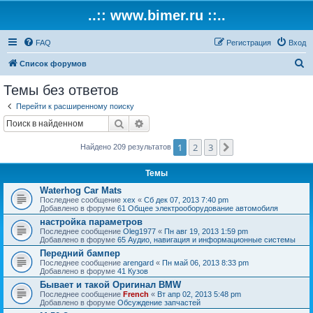
..:: www.bimer.ru ::..
FAQ
Регистрация
Вход
П
Список форумов
о
Темы без ответов
и
Перейти к расширенному поиску
с
Поиск
Расширенный поиск
к
1
2
3
След.
Найдено 209 результатов
Темы
Waterhog Car Mats
Последнее сообщение
xex
«
Сб дек 07, 2013 7:40 pm
Добавлено в форуме
61 Общее электрооборудование автомобиля
настройка параметров
Последнее сообщение
Oleg1977
«
Пн авг 19, 2013 1:59 pm
Добавлено в форуме
65 Аудио, навигация и информационные системы
Передний бампер
Последнее сообщение
arengard
«
Пн май 06, 2013 8:33 pm
Добавлено в форуме
41 Кузов
Бывает и такой Оригинал BMW
Последнее сообщение
French
«
Вт апр 02, 2013 5:48 pm
Добавлено в форуме
Обсуждение запчастей