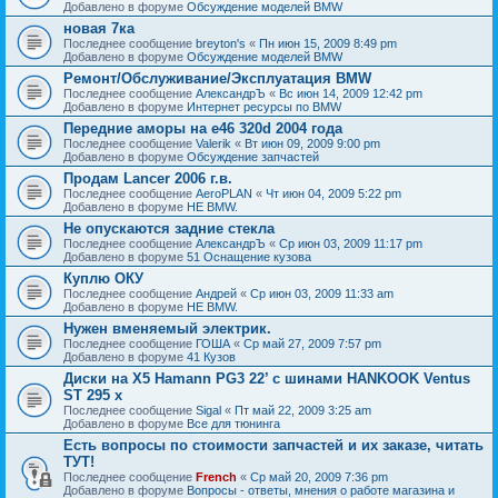
Добавлено в форуме
Обсуждение моделей BMW
новая 7ка
Последнее сообщение
breyton's
«
Пн июн 15, 2009 8:49 pm
Добавлено в форуме
Обсуждение моделей BMW
Ремонт/Обслуживание/Эксплуатация BMW
Последнее сообщение
АлександрЪ
«
Вс июн 14, 2009 12:42 pm
Добавлено в форуме
Интернет ресурсы по BMW
Передние аморы на e46 320d 2004 года
Последнее сообщение
Valerik
«
Вт июн 09, 2009 9:00 pm
Добавлено в форуме
Обсуждение запчастей
Продам Lancer 2006 г.в.
Последнее сообщение
AeroPLAN
«
Чт июн 04, 2009 5:22 pm
Добавлено в форуме
НЕ BMW.
Не опускаются задние стекла
Последнее сообщение
АлександрЪ
«
Ср июн 03, 2009 11:17 pm
Добавлено в форуме
51 Оснащение кузова
Куплю ОКУ
Последнее сообщение
Андрей
«
Ср июн 03, 2009 11:33 am
Добавлено в форуме
НЕ BMW.
Нужен вменяемый электрик.
Последнее сообщение
ГОША
«
Ср май 27, 2009 7:57 pm
Добавлено в форуме
41 Кузов
Диски на X5 Hamann PG3 22’ с шинами HANKOOK Ventus
ST 295 x
Последнее сообщение
Sigal
«
Пт май 22, 2009 3:25 am
Добавлено в форуме
Все для тюнинга
Есть вопросы по стоимости запчастей и их заказе, читать
ТУТ!
Последнее сообщение
French
«
Ср май 20, 2009 7:36 pm
Добавлено в форуме
Вопросы - ответы, мнения о работе магазина и