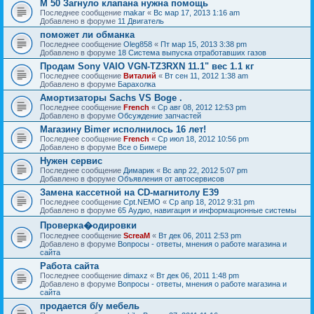
M 50 Загнуло клапана нужна помощь
Последнее сообщение
makar
«
Вс мар 17, 2013 1:16 am
Добавлено в форуме
11 Двигатель
поможет ли обманка
Последнее сообщение
Oleg858
«
Пт мар 15, 2013 3:38 pm
Добавлено в форуме
18 Система выпуска отработавших газов
Продам Sony VAIO VGN-TZ3RXN 11.1" вес 1.1 кг
Последнее сообщение
Виталий
«
Вт сен 11, 2012 1:38 am
Добавлено в форуме
Барахолка
Амортизаторы Sachs VS Boge .
Последнее сообщение
French
«
Ср авг 08, 2012 12:53 pm
Добавлено в форуме
Обсуждение запчастей
Магазину Bimer исполнилось 16 лет!
Последнее сообщение
French
«
Ср июл 18, 2012 10:56 pm
Добавлено в форуме
Все о Бимере
Нужен сервис
Последнее сообщение
Димарик
«
Вс апр 22, 2012 5:07 pm
Добавлено в форуме
Объявления от автосервисов
Замена кассетной на СD-магнитолу Е39
Последнее сообщение
Cpt.NEMO
«
Ср апр 18, 2012 9:31 pm
Добавлено в форуме
65 Аудио, навигация и информационные системы
Проверка�одировки
Последнее сообщение
ScreaM
«
Вт дек 06, 2011 2:53 pm
Добавлено в форуме
Вопросы - ответы, мнения о работе магазина и
сайта
Работа сайта
Последнее сообщение
dimaxz
«
Вт дек 06, 2011 1:48 pm
Добавлено в форуме
Вопросы - ответы, мнения о работе магазина и
сайта
продается б/у мебель