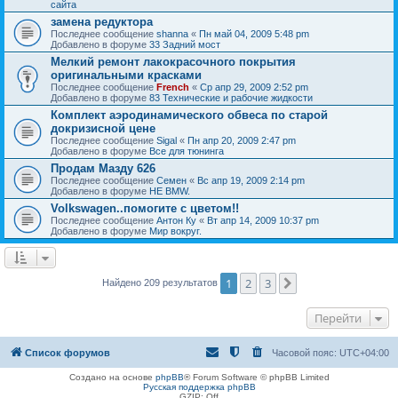
сайта
замена редуктора
Последнее сообщение
shanna
«
Пн май 04, 2009 5:48 pm
Добавлено в форуме
33 Задний мост
Мелкий ремонт лакокрасочного покрытия
оригинальными красками
Последнее сообщение
French
«
Ср апр 29, 2009 2:52 pm
Добавлено в форуме
83 Технические и рабочие жидкости
Комплект аэродинамического обвеса по старой
докризисной цене
Последнее сообщение
Sigal
«
Пн апр 20, 2009 2:47 pm
Добавлено в форуме
Все для тюнинга
Продам Мазду 626
Последнее сообщение
Семен
«
Вс апр 19, 2009 2:14 pm
Добавлено в форуме
НЕ BMW.
Volkswagen..помогите с цветом!!
Последнее сообщение
Антон Ку
«
Вт апр 14, 2009 10:37 pm
Добавлено в форуме
Мир вокруг.
1
2
3
След.
Найдено 209 результатов
Перейти
Список форумов
Часовой пояс:
UTC+04:00
Создано на основе
phpBB
® Forum Software © phpBB Limited
Русская поддержка phpBB
GZIP: Off