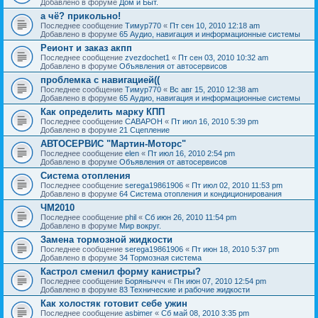
Добавлено в форуме
Дом и Быт.
а чё? прикольно!
Последнее сообщение
Тимур770
«
Пт сен 10, 2010 12:18 am
Добавлено в форуме
65 Аудио, навигация и информационные системы
Реионт и заказ акпп
Последнее сообщение
zvezdochet1
«
Пт сен 03, 2010 10:32 am
Добавлено в форуме
Объявления от автосервисов
проблемка с навигацией((
Последнее сообщение
Тимур770
«
Вс авг 15, 2010 12:38 am
Добавлено в форуме
65 Аудио, навигация и информационные системы
Как определить марку КПП
Последнее сообщение
CABAPOH
«
Пт июл 16, 2010 5:39 pm
Добавлено в форуме
21 Сцепление
АВТОСЕРВИС "Мартин-Моторс"
Последнее сообщение
elen
«
Пт июл 16, 2010 2:54 pm
Добавлено в форуме
Объявления от автосервисов
Система отопления
Последнее сообщение
serega19861906
«
Пт июл 02, 2010 11:53 pm
Добавлено в форуме
64 Система отопления и кондиционирования
ЧМ2010
Последнее сообщение
phil
«
Сб июн 26, 2010 11:54 pm
Добавлено в форуме
Мир вокруг.
Замена тормозной жидкости
Последнее сообщение
serega19861906
«
Пт июн 18, 2010 5:37 pm
Добавлено в форуме
34 Тормозная система
Кастрол сменил форму канистры?
Последнее сообщение
Боряныччч
«
Пн июн 07, 2010 12:54 pm
Добавлено в форуме
83 Технические и рабочие жидкости
Как холостяк готовит себе ужин
Последнее сообщение
asbimer
«
Сб май 08, 2010 3:35 pm