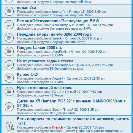
Добавлено в форуме
Обсуждение моделей BMW
новая 7ка
Последнее сообщение
breyton's
«
Пн июн 15, 2009 8:49 pm
Добавлено в форуме
Обсуждение моделей BMW
Ремонт/Обслуживание/Эксплуатация BMW
Последнее сообщение
АлександрЪ
«
Вс июн 14, 2009 12:42 pm
Добавлено в форуме
Интернет ресурсы по BMW
Передние аморы на e46 320d 2004 года
Последнее сообщение
Valerik
«
Вт июн 09, 2009 9:00 pm
Добавлено в форуме
Обсуждение запчастей
Продам Lancer 2006 г.в.
Последнее сообщение
AeroPLAN
«
Чт июн 04, 2009 5:22 pm
Добавлено в форуме
НЕ BMW.
Не опускаются задние стекла
Последнее сообщение
АлександрЪ
«
Ср июн 03, 2009 11:17 pm
Добавлено в форуме
51 Оснащение кузова
Куплю ОКУ
Последнее сообщение
Андрей
«
Ср июн 03, 2009 11:33 am
Добавлено в форуме
НЕ BMW.
Нужен вменяемый электрик.
Последнее сообщение
ГОША
«
Ср май 27, 2009 7:57 pm
Добавлено в форуме
41 Кузов
Диски на X5 Hamann PG3 22’ с шинами HANKOOK Ventus
ST 295 x
Последнее сообщение
Sigal
«
Пт май 22, 2009 3:25 am
Добавлено в форуме
Все для тюнинга
Есть вопросы по стоимости запчастей и их заказе, читать
ТУТ!
Последнее сообщение
French
«
Ср май 20, 2009 7:36 pm
Добавлено в форуме
Вопросы - ответы, мнения о работе магазина и