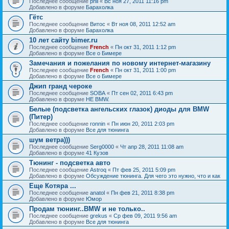
Последнее сообщение
phil
«
Вс ноя 27, 2011 11:16 pm
Добавлено в форуме
Барахолка
Гётс
Последнее сообщение
Витос
«
Вт ноя 08, 2011 12:52 am
Добавлено в форуме
Барахолка
10 лет сайту bimer.ru
Последнее сообщение
French
«
Пн окт 31, 2011 1:12 pm
Добавлено в форуме
Все о Бимере
Замечания и пожелания по новому интернет-магазину
Последнее сообщение
French
«
Пн окт 31, 2011 1:00 pm
Добавлено в форуме
Все о Бимере
Джип гранд чероке
Последнее сообщение
SOBA
«
Пт сен 02, 2011 6:43 pm
Добавлено в форуме
НЕ BMW.
Белые (подсветка ангельских глазок) диоды для BMW
(Питер)
Последнее сообщение
ronnin
«
Пн июн 20, 2011 2:03 pm
Добавлено в форуме
Все для тюнинга
шум ветра)))
Последнее сообщение
Serg0000
«
Чт апр 28, 2011 11:08 am
Добавлено в форуме
41 Кузов
Тюнинг - подсветка авто
Последнее сообщение
Astroq
«
Пт фев 25, 2011 5:09 pm
Добавлено в форуме
Обсуждение тюнинга. Для чего это нужно, что и как
Еще Котяра ...
Последнее сообщение
anatol
«
Пн фев 21, 2011 8:38 pm
Добавлено в форуме
Юмор
Продам тюнинг..BMW и не только..
Последнее сообщение
grekus
«
Ср фев 09, 2011 9:56 am
Добавлено в форуме
Все для тюнинга