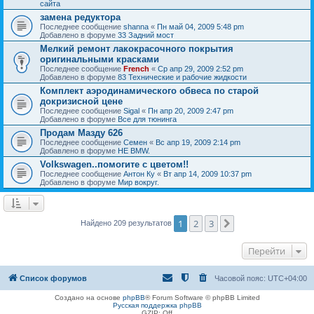
сайта
замена редуктора
Последнее сообщение
shanna
«
Пн май 04, 2009 5:48 pm
Добавлено в форуме
33 Задний мост
Мелкий ремонт лакокрасочного покрытия
оригинальными красками
Последнее сообщение
French
«
Ср апр 29, 2009 2:52 pm
Добавлено в форуме
83 Технические и рабочие жидкости
Комплект аэродинамического обвеса по старой
докризисной цене
Последнее сообщение
Sigal
«
Пн апр 20, 2009 2:47 pm
Добавлено в форуме
Все для тюнинга
Продам Мазду 626
Последнее сообщение
Семен
«
Вс апр 19, 2009 2:14 pm
Добавлено в форуме
НЕ BMW.
Volkswagen..помогите с цветом!!
Последнее сообщение
Антон Ку
«
Вт апр 14, 2009 10:37 pm
Добавлено в форуме
Мир вокруг.
1
2
3
След.
Найдено 209 результатов
Перейти
Список форумов
Часовой пояс:
UTC+04:00
Создано на основе
phpBB
® Forum Software © phpBB Limited
Русская поддержка phpBB
GZIP: Off