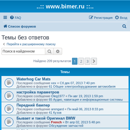
..:: www.bimer.ru ::..
FAQ
Регистрация
Вход
П
Список форумов
о
Темы без ответов
и
Перейти к расширенному поиску
с
Поиск
Расширенный поиск
к
1
2
3
След.
Найдено 209 результатов
Темы
Waterhog Car Mats
Последнее сообщение
xex
«
Сб дек 07, 2013 7:40 pm
Добавлено в форуме
61 Общее электрооборудование автомобиля
настройка параметров
Последнее сообщение
Oleg1977
«
Пн авг 19, 2013 1:59 pm
Добавлено в форуме
65 Аудио, навигация и информационные системы
Передний бампер
Последнее сообщение
arengard
«
Пн май 06, 2013 8:33 pm
Добавлено в форуме
41 Кузов
Бывает и такой Оригинал BMW
Последнее сообщение
French
«
Вт апр 02, 2013 5:48 pm
Добавлено в форуме
Обсуждение запчастей