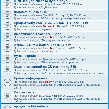
M 50 Загнуло клапана нужна помощь
Последнее сообщение
makar
«
Вс мар 17, 2013 1:16 am
Добавлено в форуме
11 Двигатель
поможет ли обманка
Последнее сообщение
Oleg858
«
Пт мар 15, 2013 3:38 pm
Добавлено в форуме
18 Система выпуска отработавших газов
Продам Sony VAIO VGN-TZ3RXN 11.1" вес 1.1 кг
Последнее сообщение
Виталий
«
Вт сен 11, 2012 1:38 am
Добавлено в форуме
Барахолка
Амортизаторы Sachs VS Boge .
Последнее сообщение
French
«
Ср авг 08, 2012 12:53 pm
Добавлено в форуме
Обсуждение запчастей
Магазину Bimer исполнилось 16 лет!
Последнее сообщение
French
«
Ср июл 18, 2012 10:56 pm
Добавлено в форуме
Все о Бимере
Нужен сервис
Последнее сообщение
Димарик
«
Вс апр 22, 2012 5:07 pm
Добавлено в форуме
Объявления от автосервисов
Замена кассетной на СD-магнитолу Е39
Последнее сообщение
Cpt.NEMO
«
Ср апр 18, 2012 9:31 pm
Добавлено в форуме
65 Аудио, навигация и информационные системы
Проверка�одировки
Последнее сообщение
ScreaM
«
Вт дек 06, 2011 2:53 pm
Добавлено в форуме
Вопросы - ответы, мнения о работе магазина и
сайта
Работа сайта
Последнее сообщение
dimaxz
«
Вт дек 06, 2011 1:48 pm
Добавлено в форуме
Вопросы - ответы, мнения о работе магазина и
сайта
продается б/у мебель