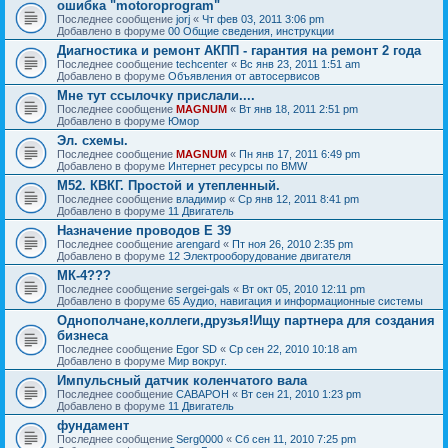
ошибка "motoroprogram"
Последнее сообщение
jorj
«
Чт фев 03, 2011 3:06 pm
Добавлено в форуме
00 Общие сведения, инструкции
Диагностика и ремонт АКПП - гарантия на ремонт 2 года
Последнее сообщение
techcenter
«
Вс янв 23, 2011 1:51 am
Добавлено в форуме
Объявления от автосервисов
Мне тут ссылочку прислали....
Последнее сообщение
MAGNUM
«
Вт янв 18, 2011 2:51 pm
Добавлено в форуме
Юмор
Эл. схемы.
Последнее сообщение
MAGNUM
«
Пн янв 17, 2011 6:49 pm
Добавлено в форуме
Интернет ресурсы по BMW
М52. КВКГ. Простой и утепленный.
Последнее сообщение
владимир
«
Ср янв 12, 2011 8:41 pm
Добавлено в форуме
11 Двигатель
Назначение проводов Е 39
Последнее сообщение
arengard
«
Пт ноя 26, 2010 2:35 pm
Добавлено в форуме
12 Электрооборудование двигателя
МК-4???
Последнее сообщение
sergei-gals
«
Вт окт 05, 2010 12:11 pm
Добавлено в форуме
65 Аудио, навигация и информационные системы
Однополчане,коллеги,друзья!Ищу партнера для создания
бизнеса
Последнее сообщение
Egor SD
«
Ср сен 22, 2010 10:18 am
Добавлено в форуме
Мир вокруг.
Импульсный датчик коленчатого вала
Последнее сообщение
CABAPOH
«
Вт сен 21, 2010 1:23 pm
Добавлено в форуме
11 Двигатель
фундамент
Последнее сообщение
Serg0000
«
Сб сен 11, 2010 7:25 pm