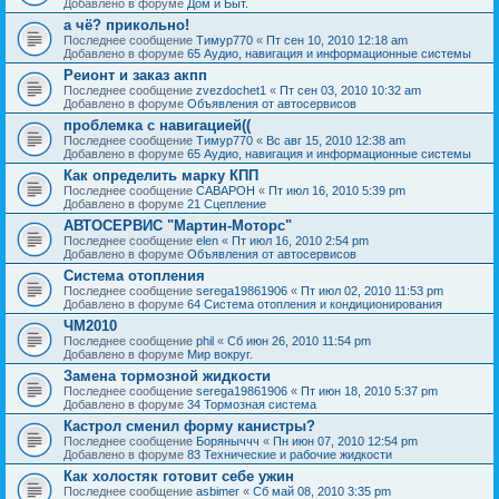
Добавлено в форуме
Дом и Быт.
а чё? прикольно!
Последнее сообщение
Тимур770
«
Пт сен 10, 2010 12:18 am
Добавлено в форуме
65 Аудио, навигация и информационные системы
Реионт и заказ акпп
Последнее сообщение
zvezdochet1
«
Пт сен 03, 2010 10:32 am
Добавлено в форуме
Объявления от автосервисов
проблемка с навигацией((
Последнее сообщение
Тимур770
«
Вс авг 15, 2010 12:38 am
Добавлено в форуме
65 Аудио, навигация и информационные системы
Как определить марку КПП
Последнее сообщение
CABAPOH
«
Пт июл 16, 2010 5:39 pm
Добавлено в форуме
21 Сцепление
АВТОСЕРВИС "Мартин-Моторс"
Последнее сообщение
elen
«
Пт июл 16, 2010 2:54 pm
Добавлено в форуме
Объявления от автосервисов
Система отопления
Последнее сообщение
serega19861906
«
Пт июл 02, 2010 11:53 pm
Добавлено в форуме
64 Система отопления и кондиционирования
ЧМ2010
Последнее сообщение
phil
«
Сб июн 26, 2010 11:54 pm
Добавлено в форуме
Мир вокруг.
Замена тормозной жидкости
Последнее сообщение
serega19861906
«
Пт июн 18, 2010 5:37 pm
Добавлено в форуме
34 Тормозная система
Кастрол сменил форму канистры?
Последнее сообщение
Боряныччч
«
Пн июн 07, 2010 12:54 pm
Добавлено в форуме
83 Технические и рабочие жидкости
Как холостяк готовит себе ужин
Последнее сообщение
asbimer
«
Сб май 08, 2010 3:35 pm