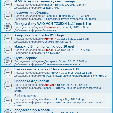
M 50 Загнуло клапана нужна помощь
Последнее сообщение
makar
«
Вс мар 17, 2013 1:16 am
Добавлено в форуме
11 Двигатель
поможет ли обманка
Последнее сообщение
Oleg858
«
Пт мар 15, 2013 3:38 pm
Добавлено в форуме
18 Система выпуска отработавших газов
Продам Sony VAIO VGN-TZ3RXN 11.1" вес 1.1 кг
Последнее сообщение
Виталий
«
Вт сен 11, 2012 1:38 am
Добавлено в форуме
Барахолка
Амортизаторы Sachs VS Boge .
Последнее сообщение
French
«
Ср авг 08, 2012 12:53 pm
Добавлено в форуме
Обсуждение запчастей
Магазину Bimer исполнилось 16 лет!
Последнее сообщение
French
«
Ср июл 18, 2012 10:56 pm
Добавлено в форуме
Все о Бимере
Нужен сервис
Последнее сообщение
Димарик
«
Вс апр 22, 2012 5:07 pm
Добавлено в форуме
Объявления от автосервисов
Замена кассетной на СD-магнитолу Е39
Последнее сообщение
Cpt.NEMO
«
Ср апр 18, 2012 9:31 pm
Добавлено в форуме
65 Аудио, навигация и информационные системы
Проверка�одировки
Последнее сообщение
ScreaM
«
Вт дек 06, 2011 2:53 pm
Добавлено в форуме
Вопросы - ответы, мнения о работе магазина и
сайта
Работа сайта
Последнее сообщение
dimaxz
«
Вт дек 06, 2011 1:48 pm
Добавлено в форуме
Вопросы - ответы, мнения о работе магазина и
сайта
продается б/у мебель