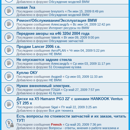
Добавлено в форуме
Обсуждение моделей BMW
новая 7ка
Последнее сообщение
breyton's
«
Пн июн 15, 2009 8:49 pm
Добавлено в форуме
Обсуждение моделей BMW
Ремонт/Обслуживание/Эксплуатация BMW
Последнее сообщение
АлександрЪ
«
Вс июн 14, 2009 12:42 pm
Добавлено в форуме
Интернет ресурсы по BMW
Передние аморы на e46 320d 2004 года
Последнее сообщение
Valerik
«
Вт июн 09, 2009 9:00 pm
Добавлено в форуме
Обсуждение запчастей
Продам Lancer 2006 г.в.
Последнее сообщение
AeroPLAN
«
Чт июн 04, 2009 5:22 pm
Добавлено в форуме
НЕ BMW.
Не опускаются задние стекла
Последнее сообщение
АлександрЪ
«
Ср июн 03, 2009 11:17 pm
Добавлено в форуме
51 Оснащение кузова
Куплю ОКУ
Последнее сообщение
Андрей
«
Ср июн 03, 2009 11:33 am
Добавлено в форуме
НЕ BMW.
Нужен вменяемый электрик.
Последнее сообщение
ГОША
«
Ср май 27, 2009 7:57 pm
Добавлено в форуме
41 Кузов
Диски на X5 Hamann PG3 22’ с шинами HANKOOK Ventus
ST 295 x
Последнее сообщение
Sigal
«
Пт май 22, 2009 3:25 am
Добавлено в форуме
Все для тюнинга
Есть вопросы по стоимости запчастей и их заказе, читать
ТУТ!
Последнее сообщение
French
«
Ср май 20, 2009 7:36 pm
Добавлено в форуме
Вопросы - ответы, мнения о работе магазина и