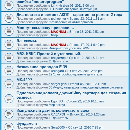
ошибка "motoroprogram"
Последнее сообщение
jorj
«
Чт фев 03, 2011 3:06 pm
Добавлено в форуме
00 Общие сведения, инструкции
Диагностика и ремонт АКПП - гарантия на ремонт 2 года
Последнее сообщение
techcenter
«
Вс янв 23, 2011 1:51 am
Добавлено в форуме
Объявления от автосервисов
Мне тут ссылочку прислали....
Последнее сообщение
MAGNUM
«
Вт янв 18, 2011 2:51 pm
Добавлено в форуме
Юмор
Эл. схемы.
Последнее сообщение
MAGNUM
«
Пн янв 17, 2011 6:49 pm
Добавлено в форуме
Интернет ресурсы по BMW
М52. КВКГ. Простой и утепленный.
Последнее сообщение
владимир
«
Ср янв 12, 2011 8:41 pm
Добавлено в форуме
11 Двигатель
Назначение проводов Е 39
Последнее сообщение
arengard
«
Пт ноя 26, 2010 2:35 pm
Добавлено в форуме
12 Электрооборудование двигателя
МК-4???
Последнее сообщение
sergei-gals
«
Вт окт 05, 2010 12:11 pm
Добавлено в форуме
65 Аудио, навигация и информационные системы
Однополчане,коллеги,друзья!Ищу партнера для создания
бизнеса
Последнее сообщение
Egor SD
«
Ср сен 22, 2010 10:18 am
Добавлено в форуме
Мир вокруг.
Импульсный датчик коленчатого вала
Последнее сообщение
CABAPOH
«
Вт сен 21, 2010 1:23 pm
Добавлено в форуме
11 Двигатель
фундамент
Последнее сообщение
Serg0000
«
Сб сен 11, 2010 7:25 pm