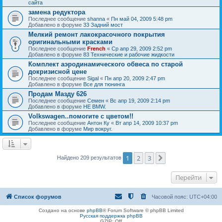
сайта
замена редуктора
Последнее сообщение
shanna
«
Пн май 04, 2009 5:48 pm
Добавлено в форуме
33 Задний мост
Мелкий ремонт лакокрасочного покрытия
оригинальными красками
Последнее сообщение
French
«
Ср апр 29, 2009 2:52 pm
Добавлено в форуме
83 Технические и рабочие жидкости
Комплект аэродинамического обвеса по старой
докризисной цене
Последнее сообщение
Sigal
«
Пн апр 20, 2009 2:47 pm
Добавлено в форуме
Все для тюнинга
Продам Мазду 626
Последнее сообщение
Семен
«
Вс апр 19, 2009 2:14 pm
Добавлено в форуме
НЕ BMW.
Volkswagen..помогите с цветом!!
Последнее сообщение
Антон Ку
«
Вт апр 14, 2009 10:37 pm
Добавлено в форуме
Мир вокруг.
1
2
3
След.
Найдено 209 результатов
Перейти
Список форумов
Часовой пояс:
UTC+04:00
Создано на основе
phpBB
® Forum Software © phpBB Limited
Русская поддержка phpBB
GZIP: Off