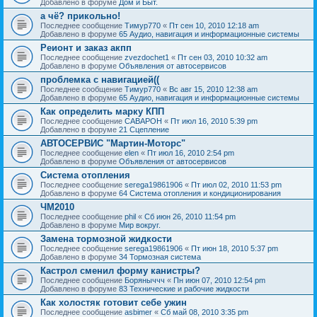
Добавлено в форуме
Дом и Быт.
а чё? прикольно!
Последнее сообщение
Тимур770
«
Пт сен 10, 2010 12:18 am
Добавлено в форуме
65 Аудио, навигация и информационные системы
Реионт и заказ акпп
Последнее сообщение
zvezdochet1
«
Пт сен 03, 2010 10:32 am
Добавлено в форуме
Объявления от автосервисов
проблемка с навигацией((
Последнее сообщение
Тимур770
«
Вс авг 15, 2010 12:38 am
Добавлено в форуме
65 Аудио, навигация и информационные системы
Как определить марку КПП
Последнее сообщение
CABAPOH
«
Пт июл 16, 2010 5:39 pm
Добавлено в форуме
21 Сцепление
АВТОСЕРВИС "Мартин-Моторс"
Последнее сообщение
elen
«
Пт июл 16, 2010 2:54 pm
Добавлено в форуме
Объявления от автосервисов
Система отопления
Последнее сообщение
serega19861906
«
Пт июл 02, 2010 11:53 pm
Добавлено в форуме
64 Система отопления и кондиционирования
ЧМ2010
Последнее сообщение
phil
«
Сб июн 26, 2010 11:54 pm
Добавлено в форуме
Мир вокруг.
Замена тормозной жидкости
Последнее сообщение
serega19861906
«
Пт июн 18, 2010 5:37 pm
Добавлено в форуме
34 Тормозная система
Кастрол сменил форму канистры?
Последнее сообщение
Боряныччч
«
Пн июн 07, 2010 12:54 pm
Добавлено в форуме
83 Технические и рабочие жидкости
Как холостяк готовит себе ужин
Последнее сообщение
asbimer
«
Сб май 08, 2010 3:35 pm