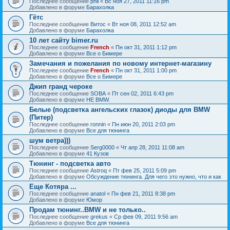
Последнее сообщение
phil
«
Вс ноя 27, 2011 11:16 pm
Добавлено в форуме
Барахолка
Гётс
Последнее сообщение
Витос
«
Вт ноя 08, 2011 12:52 am
Добавлено в форуме
Барахолка
10 лет сайту bimer.ru
Последнее сообщение
French
«
Пн окт 31, 2011 1:12 pm
Добавлено в форуме
Все о Бимере
Замечания и пожелания по новому интернет-магазину
Последнее сообщение
French
«
Пн окт 31, 2011 1:00 pm
Добавлено в форуме
Все о Бимере
Джип гранд чероке
Последнее сообщение
SOBA
«
Пт сен 02, 2011 6:43 pm
Добавлено в форуме
НЕ BMW.
Белые (подсветка ангельских глазок) диоды для BMW
(Питер)
Последнее сообщение
ronnin
«
Пн июн 20, 2011 2:03 pm
Добавлено в форуме
Все для тюнинга
шум ветра)))
Последнее сообщение
Serg0000
«
Чт апр 28, 2011 11:08 am
Добавлено в форуме
41 Кузов
Тюнинг - подсветка авто
Последнее сообщение
Astroq
«
Пт фев 25, 2011 5:09 pm
Добавлено в форуме
Обсуждение тюнинга. Для чего это нужно, что и как
Еще Котяра ...
Последнее сообщение
anatol
«
Пн фев 21, 2011 8:38 pm
Добавлено в форуме
Юмор
Продам тюнинг..BMW и не только..
Последнее сообщение
grekus
«
Ср фев 09, 2011 9:56 am
Добавлено в форуме
Все для тюнинга