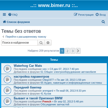
..:: www.bimer.ru ::..
FAQ
Регистрация
Вход
П
Список форумов
о
Темы без ответов
и
Перейти к расширенному поиску
с
Поиск
Расширенный поиск
к
1
2
3
След.
Найдено 209 результатов
Темы
Waterhog Car Mats
Последнее сообщение
xex
«
Сб дек 07, 2013 7:40 pm
Добавлено в форуме
61 Общее электрооборудование автомобиля
настройка параметров
Последнее сообщение
Oleg1977
«
Пн авг 19, 2013 1:59 pm
Добавлено в форуме
65 Аудио, навигация и информационные системы
Передний бампер
Последнее сообщение
arengard
«
Пн май 06, 2013 8:33 pm
Добавлено в форуме
41 Кузов
Бывает и такой Оригинал BMW
Последнее сообщение
French
«
Вт апр 02, 2013 5:48 pm
Добавлено в форуме
Обсуждение запчастей