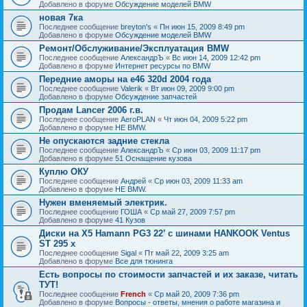
Добавлено в форуме
Обсуждение моделей BMW
новая 7ка
Последнее сообщение
breyton's
«
Пн июн 15, 2009 8:49 pm
Добавлено в форуме
Обсуждение моделей BMW
Ремонт/Обслуживание/Эксплуатация BMW
Последнее сообщение
АлександрЪ
«
Вс июн 14, 2009 12:42 pm
Добавлено в форуме
Интернет ресурсы по BMW
Передние аморы на e46 320d 2004 года
Последнее сообщение
Valerik
«
Вт июн 09, 2009 9:00 pm
Добавлено в форуме
Обсуждение запчастей
Продам Lancer 2006 г.в.
Последнее сообщение
AeroPLAN
«
Чт июн 04, 2009 5:22 pm
Добавлено в форуме
НЕ BMW.
Не опускаются задние стекла
Последнее сообщение
АлександрЪ
«
Ср июн 03, 2009 11:17 pm
Добавлено в форуме
51 Оснащение кузова
Куплю ОКУ
Последнее сообщение
Андрей
«
Ср июн 03, 2009 11:33 am
Добавлено в форуме
НЕ BMW.
Нужен вменяемый электрик.
Последнее сообщение
ГОША
«
Ср май 27, 2009 7:57 pm
Добавлено в форуме
41 Кузов
Диски на X5 Hamann PG3 22’ с шинами HANKOOK Ventus
ST 295 x
Последнее сообщение
Sigal
«
Пт май 22, 2009 3:25 am
Добавлено в форуме
Все для тюнинга
Есть вопросы по стоимости запчастей и их заказе, читать
ТУТ!
Последнее сообщение
French
«
Ср май 20, 2009 7:36 pm
Добавлено в форуме
Вопросы - ответы, мнения о работе магазина и