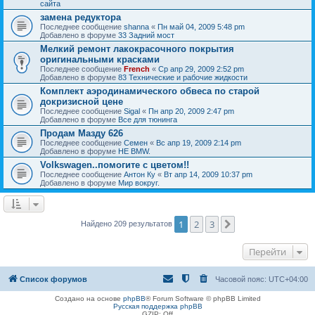
сайта
замена редуктора
Последнее сообщение
shanna
«
Пн май 04, 2009 5:48 pm
Добавлено в форуме
33 Задний мост
Мелкий ремонт лакокрасочного покрытия
оригинальными красками
Последнее сообщение
French
«
Ср апр 29, 2009 2:52 pm
Добавлено в форуме
83 Технические и рабочие жидкости
Комплект аэродинамического обвеса по старой
докризисной цене
Последнее сообщение
Sigal
«
Пн апр 20, 2009 2:47 pm
Добавлено в форуме
Все для тюнинга
Продам Мазду 626
Последнее сообщение
Семен
«
Вс апр 19, 2009 2:14 pm
Добавлено в форуме
НЕ BMW.
Volkswagen..помогите с цветом!!
Последнее сообщение
Антон Ку
«
Вт апр 14, 2009 10:37 pm
Добавлено в форуме
Мир вокруг.
1
2
3
След.
Найдено 209 результатов
Перейти
Список форумов
Часовой пояс:
UTC+04:00
Создано на основе
phpBB
® Forum Software © phpBB Limited
Русская поддержка phpBB
GZIP: Off