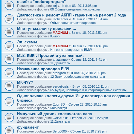
ошибка "motoroprogram"
Последнее сообщение
jorj
«
Чт фев 03, 2011 3:06 pm
Добавлено в форуме
00 Общие сведения, инструкции
Диагностика и ремонт АКПП - гарантия на ремонт 2 года
Последнее сообщение
techcenter
«
Вс янв 23, 2011 1:51 am
Добавлено в форуме
Объявления от автосервисов
Мне тут ссылочку прислали....
Последнее сообщение
MAGNUM
«
Вт янв 18, 2011 2:51 pm
Добавлено в форуме
Юмор
Эл. схемы.
Последнее сообщение
MAGNUM
«
Пн янв 17, 2011 6:49 pm
Добавлено в форуме
Интернет ресурсы по BMW
М52. КВКГ. Простой и утепленный.
Последнее сообщение
владимир
«
Ср янв 12, 2011 8:41 pm
Добавлено в форуме
11 Двигатель
Назначение проводов Е 39
Последнее сообщение
arengard
«
Пт ноя 26, 2010 2:35 pm
Добавлено в форуме
12 Электрооборудование двигателя
МК-4???
Последнее сообщение
sergei-gals
«
Вт окт 05, 2010 12:11 pm
Добавлено в форуме
65 Аудио, навигация и информационные системы
Однополчане,коллеги,друзья!Ищу партнера для создания
бизнеса
Последнее сообщение
Egor SD
«
Ср сен 22, 2010 10:18 am
Добавлено в форуме
Мир вокруг.
Импульсный датчик коленчатого вала
Последнее сообщение
CABAPOH
«
Вт сен 21, 2010 1:23 pm
Добавлено в форуме
11 Двигатель
фундамент
Последнее сообщение
Serg0000
«
Сб сен 11, 2010 7:25 pm