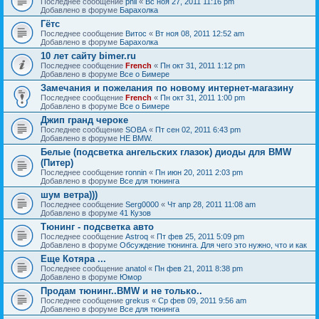
Последнее сообщение
phil
«
Вс ноя 27, 2011 11:16 pm
Добавлено в форуме
Барахолка
Гётс
Последнее сообщение
Витос
«
Вт ноя 08, 2011 12:52 am
Добавлено в форуме
Барахолка
10 лет сайту bimer.ru
Последнее сообщение
French
«
Пн окт 31, 2011 1:12 pm
Добавлено в форуме
Все о Бимере
Замечания и пожелания по новому интернет-магазину
Последнее сообщение
French
«
Пн окт 31, 2011 1:00 pm
Добавлено в форуме
Все о Бимере
Джип гранд чероке
Последнее сообщение
SOBA
«
Пт сен 02, 2011 6:43 pm
Добавлено в форуме
НЕ BMW.
Белые (подсветка ангельских глазок) диоды для BMW
(Питер)
Последнее сообщение
ronnin
«
Пн июн 20, 2011 2:03 pm
Добавлено в форуме
Все для тюнинга
шум ветра)))
Последнее сообщение
Serg0000
«
Чт апр 28, 2011 11:08 am
Добавлено в форуме
41 Кузов
Тюнинг - подсветка авто
Последнее сообщение
Astroq
«
Пт фев 25, 2011 5:09 pm
Добавлено в форуме
Обсуждение тюнинга. Для чего это нужно, что и как
Еще Котяра ...
Последнее сообщение
anatol
«
Пн фев 21, 2011 8:38 pm
Добавлено в форуме
Юмор
Продам тюнинг..BMW и не только..
Последнее сообщение
grekus
«
Ср фев 09, 2011 9:56 am
Добавлено в форуме
Все для тюнинга