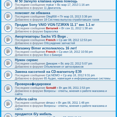
M 50 Загнуло клапана нужна помощь
Последнее сообщение
makar
«
Вс мар 17, 2013 1:16 am
Добавлено в форуме
11 Двигатель
поможет ли обманка
Последнее сообщение
Oleg858
«
Пт мар 15, 2013 3:38 pm
Добавлено в форуме
18 Система выпуска отработавших газов
Продам Sony VAIO VGN-TZ3RXN 11.1" вес 1.1 кг
Последнее сообщение
Виталий
«
Вт сен 11, 2012 1:38 am
Добавлено в форуме
Барахолка
Амортизаторы Sachs VS Boge .
Последнее сообщение
French
«
Ср авг 08, 2012 12:53 pm
Добавлено в форуме
Обсуждение запчастей
Магазину Bimer исполнилось 16 лет!
Последнее сообщение
French
«
Ср июл 18, 2012 10:56 pm
Добавлено в форуме
Все о Бимере
Нужен сервис
Последнее сообщение
Димарик
«
Вс апр 22, 2012 5:07 pm
Добавлено в форуме
Объявления от автосервисов
Замена кассетной на СD-магнитолу Е39
Последнее сообщение
Cpt.NEMO
«
Ср апр 18, 2012 9:31 pm
Добавлено в форуме
65 Аудио, навигация и информационные системы
Проверка�одировки
Последнее сообщение
ScreaM
«
Вт дек 06, 2011 2:53 pm
Добавлено в форуме
Вопросы - ответы, мнения о работе магазина и
сайта
Работа сайта
Последнее сообщение
dimaxz
«
Вт дек 06, 2011 1:48 pm
Добавлено в форуме
Вопросы - ответы, мнения о работе магазина и
сайта
продается б/у мебель