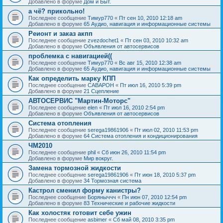
Добавлено в форуме
Дом и Быт.
а чё? прикольно!
Последнее сообщение
Тимур770
«
Пт сен 10, 2010 12:18 am
Добавлено в форуме
65 Аудио, навигация и информационные системы
Реионт и заказ акпп
Последнее сообщение
zvezdochet1
«
Пт сен 03, 2010 10:32 am
Добавлено в форуме
Объявления от автосервисов
проблемка с навигацией((
Последнее сообщение
Тимур770
«
Вс авг 15, 2010 12:38 am
Добавлено в форуме
65 Аудио, навигация и информационные системы
Как определить марку КПП
Последнее сообщение
CABAPOH
«
Пт июл 16, 2010 5:39 pm
Добавлено в форуме
21 Сцепление
АВТОСЕРВИС "Мартин-Моторс"
Последнее сообщение
elen
«
Пт июл 16, 2010 2:54 pm
Добавлено в форуме
Объявления от автосервисов
Система отопления
Последнее сообщение
serega19861906
«
Пт июл 02, 2010 11:53 pm
Добавлено в форуме
64 Система отопления и кондиционирования
ЧМ2010
Последнее сообщение
phil
«
Сб июн 26, 2010 11:54 pm
Добавлено в форуме
Мир вокруг.
Замена тормозной жидкости
Последнее сообщение
serega19861906
«
Пт июн 18, 2010 5:37 pm
Добавлено в форуме
34 Тормозная система
Кастрол сменил форму канистры?
Последнее сообщение
Боряныччч
«
Пн июн 07, 2010 12:54 pm
Добавлено в форуме
83 Технические и рабочие жидкости
Как холостяк готовит себе ужин
Последнее сообщение
asbimer
«
Сб май 08, 2010 3:35 pm