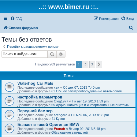
..:: www.bimer.ru ::..
FAQ
Регистрация
Вход
П
Список форумов
о
Темы без ответов
и
Перейти к расширенному поиску
с
Поиск
Расширенный поиск
к
1
2
3
След.
Найдено 209 результатов
Темы
Waterhog Car Mats
Последнее сообщение
xex
«
Сб дек 07, 2013 7:40 pm
Добавлено в форуме
61 Общее электрооборудование автомобиля
настройка параметров
Последнее сообщение
Oleg1977
«
Пн авг 19, 2013 1:59 pm
Добавлено в форуме
65 Аудио, навигация и информационные системы
Передний бампер
Последнее сообщение
arengard
«
Пн май 06, 2013 8:33 pm
Добавлено в форуме
41 Кузов
Бывает и такой Оригинал BMW
Последнее сообщение
French
«
Вт апр 02, 2013 5:48 pm
Добавлено в форуме
Обсуждение запчастей