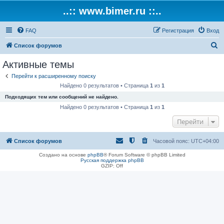
..:: www.bimer.ru ::..
FAQ
Регистрация
Вход
П
Список форумов
о
Активные темы
и
Перейти к расширенному поиску
с
Найдено 0 результатов • Страница
1
из
1
к
Подходящих тем или сообщений не найдено.
Найдено 0 результатов • Страница
1
из
1
Перейти
Список форумов
Часовой пояс:
UTC+04:00
Создано на основе
phpBB
® Forum Software © phpBB Limited
Русская поддержка phpBB
GZIP: Off