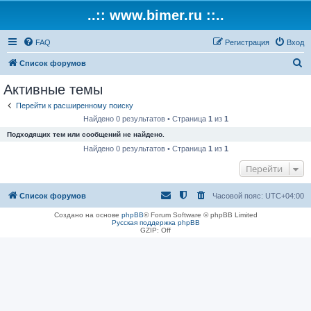
..:: www.bimer.ru ::..
FAQ
Регистрация
Вход
П
Список форумов
о
Активные темы
и
Перейти к расширенному поиску
с
Найдено 0 результатов • Страница
1
из
1
к
Подходящих тем или сообщений не найдено.
Найдено 0 результатов • Страница
1
из
1
Перейти
Список форумов
Часовой пояс:
UTC+04:00
Создано на основе
phpBB
® Forum Software © phpBB Limited
Русская поддержка phpBB
GZIP: Off