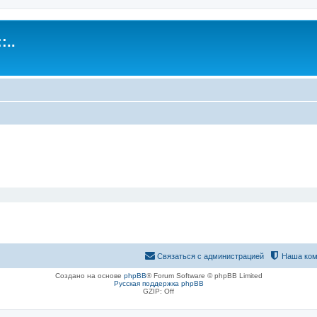
:..
Связаться с администрацией
Наша ком
Создано на основе
phpBB
® Forum Software © phpBB Limited
Русская поддержка phpBB
GZIP: Off