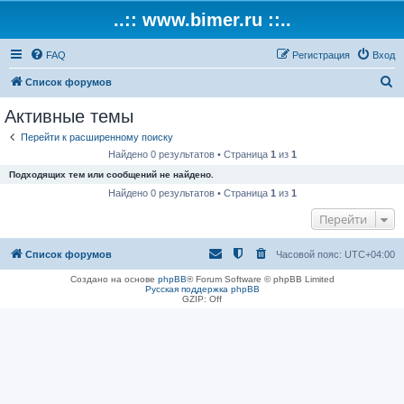
..:: www.bimer.ru ::..
FAQ
Регистрация
Вход
П
Список форумов
о
Активные темы
и
Перейти к расширенному поиску
с
Найдено 0 результатов • Страница
1
из
1
к
Подходящих тем или сообщений не найдено.
Найдено 0 результатов • Страница
1
из
1
Перейти
Список форумов
Часовой пояс:
UTC+04:00
Создано на основе
phpBB
® Forum Software © phpBB Limited
Русская поддержка phpBB
GZIP: Off