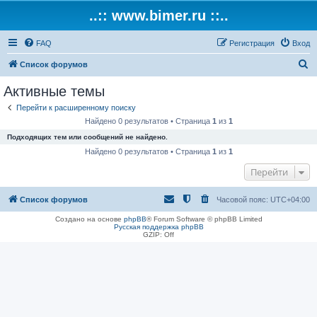
..:: www.bimer.ru ::..
FAQ
Регистрация
Вход
П
Список форумов
о
Активные темы
и
Перейти к расширенному поиску
с
Найдено 0 результатов • Страница
1
из
1
к
Подходящих тем или сообщений не найдено.
Найдено 0 результатов • Страница
1
из
1
Перейти
Список форумов
Часовой пояс:
UTC+04:00
Создано на основе
phpBB
® Forum Software © phpBB Limited
Русская поддержка phpBB
GZIP: Off