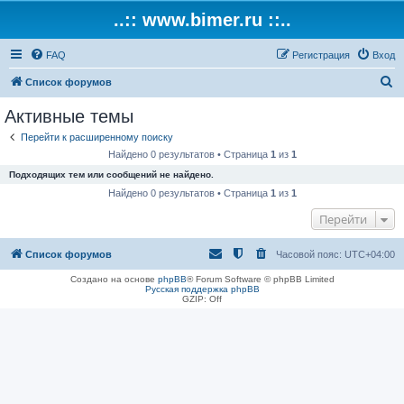
..:: www.bimer.ru ::..
FAQ
Регистрация
Вход
П
Список форумов
о
Активные темы
и
Перейти к расширенному поиску
с
Найдено 0 результатов • Страница
1
из
1
к
Подходящих тем или сообщений не найдено.
Найдено 0 результатов • Страница
1
из
1
Перейти
Список форумов
Часовой пояс:
UTC+04:00
Создано на основе
phpBB
® Forum Software © phpBB Limited
Русская поддержка phpBB
GZIP: Off