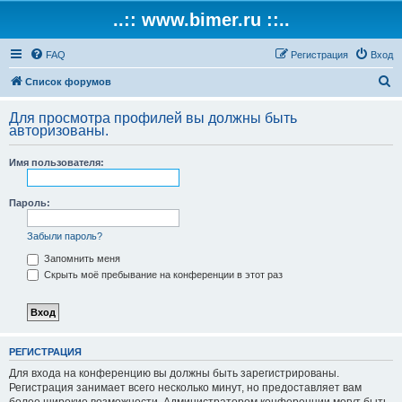
..:: www.bimer.ru ::..
FAQ
Регистрация
Вход
П
Список форумов
о
Для просмотра профилей вы должны быть
и
авторизованы.
с
Имя пользователя:
к
Пароль:
Забыли пароль?
Запомнить меня
Скрыть моё пребывание на конференции в этот раз
РЕГИСТРАЦИЯ
Для входа на конференцию вы должны быть зарегистрированы.
Регистрация занимает всего несколько минут, но предоставляет вам
более широкие возможности. Администратором конференции могут быть