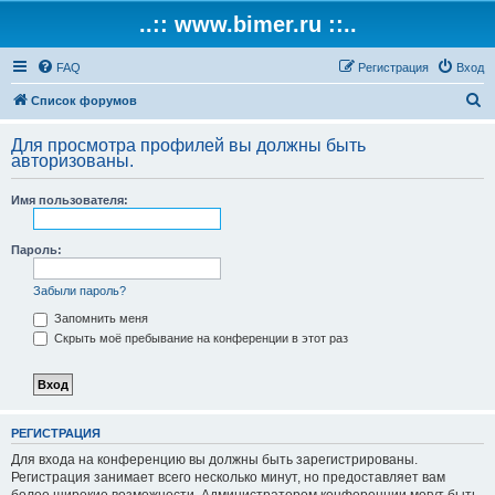
..:: www.bimer.ru ::..
FAQ
Регистрация
Вход
П
Список форумов
о
Для просмотра профилей вы должны быть
и
авторизованы.
с
Имя пользователя:
к
Пароль:
Забыли пароль?
Запомнить меня
Скрыть моё пребывание на конференции в этот раз
РЕГИСТРАЦИЯ
Для входа на конференцию вы должны быть зарегистрированы.
Регистрация занимает всего несколько минут, но предоставляет вам
более широкие возможности. Администратором конференции могут быть