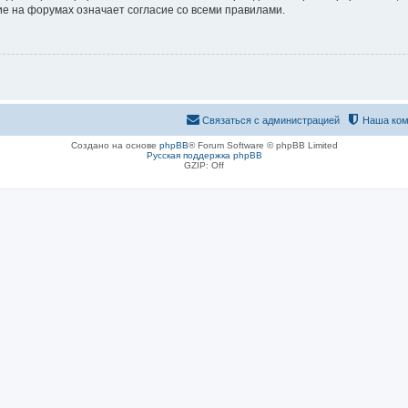
е на форумах означает согласие со всеми правилами.
Связаться с администрацией
Наша ком
Создано на основе
phpBB
® Forum Software © phpBB Limited
Русская поддержка phpBB
GZIP: Off