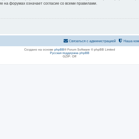
е на форумах означает согласие со всеми правилами.
Связаться с администрацией
Наша ком
Создано на основе
phpBB
® Forum Software © phpBB Limited
Русская поддержка phpBB
GZIP: Off