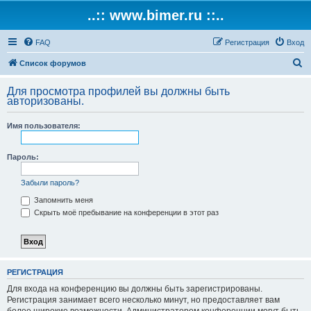
..:: www.bimer.ru ::..
FAQ
Регистрация
Вход
П
Список форумов
о
Для просмотра профилей вы должны быть
и
авторизованы.
с
Имя пользователя:
к
Пароль:
Забыли пароль?
Запомнить меня
Скрыть моё пребывание на конференции в этот раз
РЕГИСТРАЦИЯ
Для входа на конференцию вы должны быть зарегистрированы.
Регистрация занимает всего несколько минут, но предоставляет вам
более широкие возможности. Администратором конференции могут быть