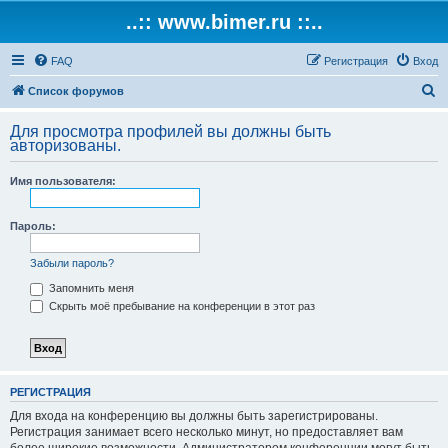
..:: www.bimer.ru ::..
FAQ
Регистрация
Вход
П
Список форумов
о
Для просмотра профилей вы должны быть
и
авторизованы.
с
Имя пользователя:
к
Пароль:
Забыли пароль?
Запомнить меня
Скрыть моё пребывание на конференции в этот раз
РЕГИСТРАЦИЯ
Для входа на конференцию вы должны быть зарегистрированы.
Регистрация занимает всего несколько минут, но предоставляет вам
более широкие возможности. Администратором конференции могут быть