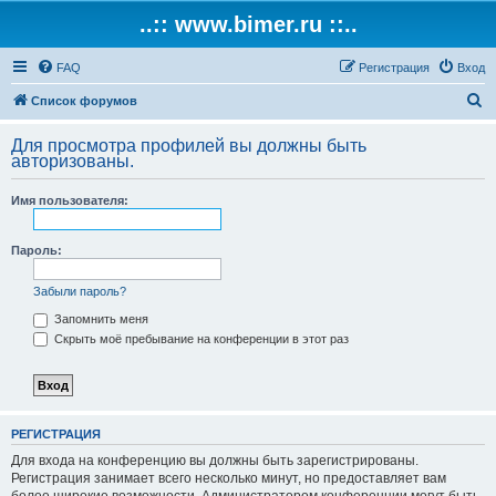
..:: www.bimer.ru ::..
FAQ
Регистрация
Вход
П
Список форумов
о
Для просмотра профилей вы должны быть
и
авторизованы.
с
Имя пользователя:
к
Пароль:
Забыли пароль?
Запомнить меня
Скрыть моё пребывание на конференции в этот раз
РЕГИСТРАЦИЯ
Для входа на конференцию вы должны быть зарегистрированы.
Регистрация занимает всего несколько минут, но предоставляет вам
более широкие возможности. Администратором конференции могут быть