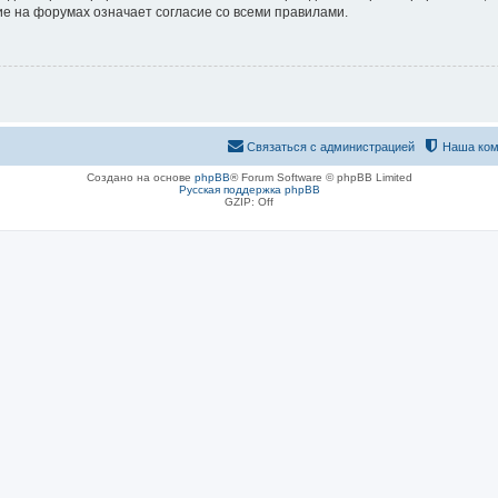
е на форумах означает согласие со всеми правилами.
Связаться с администрацией
Наша ком
Создано на основе
phpBB
® Forum Software © phpBB Limited
Русская поддержка phpBB
GZIP: Off