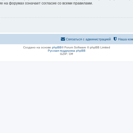
е на форумах означает согласие со всеми правилами.
Связаться с администрацией
Наша ком
Создано на основе
phpBB
® Forum Software © phpBB Limited
Русская поддержка phpBB
GZIP: Off