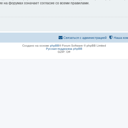
е на форумах означает согласие со всеми правилами.
Связаться с администрацией
Наша ком
Создано на основе
phpBB
® Forum Software © phpBB Limited
Русская поддержка phpBB
GZIP: Off